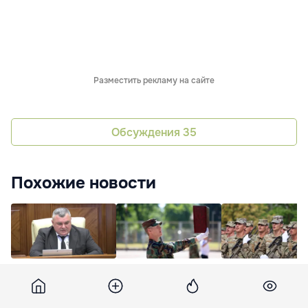
Разместить рекламу на сайте
Обсуждения
35
Похожие новости
Новак:
Новобранцы
Новобранцы
Избирательные
Национальной армии
Национальной ар
правила должны
принесли военную
Молдовы принесл
учитывать
присягу
присягу после ше