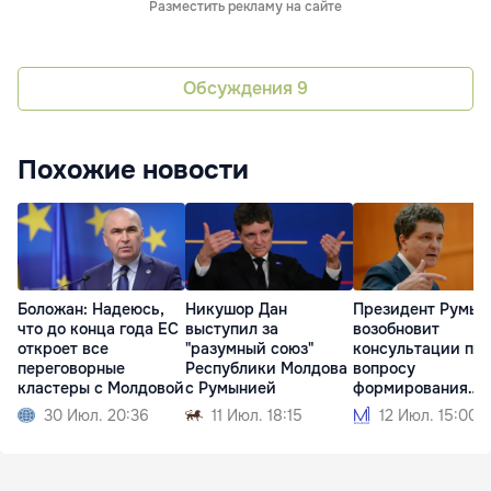
Разместить рекламу на сайте
Обсуждения
9
Похожие новости
Боложан: Надеюсь,
Никушор Дан
Президент Румын
что до конца года ЕС
выступил за
возобновит
откроет все
"разумный союз"
консультации по
переговорные
Республики Молдова
вопросу
кластеры с Молдовой
с Румынией
формирования
правительства
30 Июл. 20:36
11 Июл. 18:15
12 Июл. 15:00