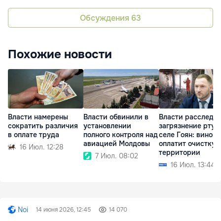
Обсуждения
63
Похожие новости
Власти намерены
Власти обвинили в
Власти расследу
сократить различия
установлении
загрязнение ртут
в оплате труда
полного контроля над
селе Гоян: винов
авиацией Молдовы
оплатит очистку
16 Июл. 12:28
территории
7 Июл. 08:02
16 Июл. 13:44
Noi
14 июня 2026, 12:45
14 070