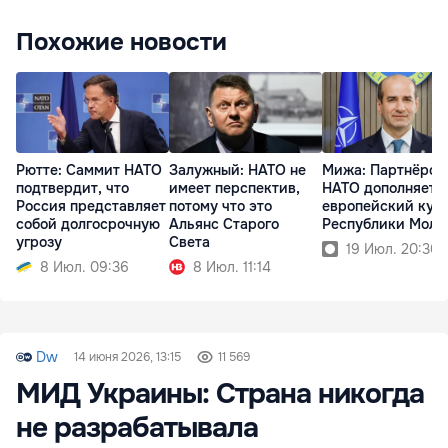
Похожие новости
Рютте: Саммит НАТО
Залужный: НАТО не
Мижа: Партнёрст
подтвердит, что
имеет перспектив,
НАТО дополняет
Россия представляет
потому что это
европейский кур
собой долгосрочную
Альянс Старого
Республики Молд
угрозу
Света
19 Июл. 20:30
8 Июл. 09:36
8 Июл. 11:14
Dw
14 июня 2026, 13:15
11 569
МИД Украины: Страна никогда
не разрабатывала