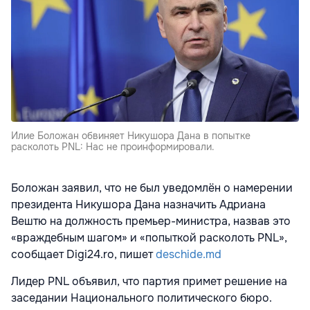
Илие Боложан обвиняет Никушора Дана в попытке
расколоть PNL: Нас не проинформировали.
Боложан заявил, что не был уведомлён о намерении
президента Никушора Дана назначить Адриана
Вештю на должность премьер-министра, назвав это
«враждебным шагом» и «попыткой расколоть PNL»,
сообщает Digi24.ro, пишет
deschide.md
Лидер PNL объявил, что партия примет решение на
заседании Национального политического бюро.