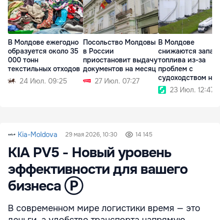
В Молдове ежегодно
Посольство Молдовы
В Молдове
образуется около 35
в России
снижаются запас
000 тонн
приостановит выдачу
топлива из-за
текстильных отходов
документов на месяц
проблем с
судоходством на
24 Июл. 09:25
27 Июл. 07:27
Дунае
23 Июл. 12:47
Kia-Moldova
29 мая 2026, 10:30
14 145
KIA PV5 - Новый уровень
эффективности для вашего
бизнеса Ⓟ
В современном мире логистики время — это
деньги, а удобство транспорта напрямую