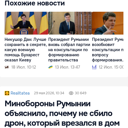
Похожие новости
Никушор Дан: Лучше
Президент Румынии
Президент Румын
сохранить в секрете,
вновь собрал партии
возобновит
какую военную
на консультации по
консультации по
помощь Бухарест
формированию
вопросу
оказал Киеву
правительства
формирования
правительства
18 Июл. 10:12
13 Июл. 13:47
12 Июл. 15:00
Realitatea
29 мая 2026, 10:34
30 649
Минобороны Румынии
объяснило, почему не сбило
дрон, который врезался в дом