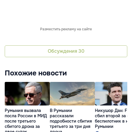
Разместить рекламу на сайте
Обсуждения
30
Похожие новости
Румыния вызвала
В Румынии
Никушор Дан: F-1
посла России в МИД
рассказали
сбил второй за с
после третьего
подробности сбития
беспилотник в не
сбитого дрона за
третьего за три дня
Румынии
двое суток
дрона