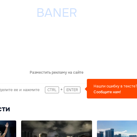
Разместить рекламу на сайте
Нашли ошибку в тексте
+
делите ее и нажмите
CTRL
ENTER
Сообщите нам!
сти