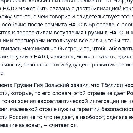
Брюсселе. «Россия пытается развивать тот миф, б
в НАТО может быть связана с дестабилизацией како
ажу, что-то, о чем говорит и свидетельствует это 
и, особенно после саммита НАТО в Брюсселе, с осо
ятся к перспективам вступления Грузии в НАТО, и 
ашими партнерами используем все силы, чтобы эта
твилась максимально быстро, и то, чтобы абсолют
ние Грузии в НАТО, является, можно сказать, един
ильности, безопасности и будущего развития регио
е.
ента Грузии Гия Вольский заявил, что Тбилиси н
ти, которые, по его словам, этой стране не дает Р
 точки зрения евроатлантической интеграции не н
зии, маленькой стране нужны гарантии безопасност
ти Россия не то что не дает, а наоборот, сделала в
нешние вызовы», — считает он.