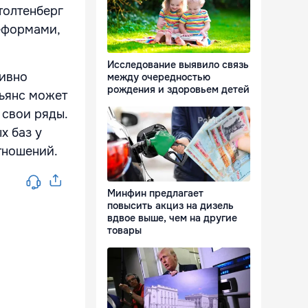
толтенберг
реформами,
Исследование выявило связь
тивно
между очередностью
рождения и здоровьем детей
льянс может
 свои ряды.
х баз у
тношений.
Минфин предлагает
повысить акциз на дизель
вдвое выше, чем на другие
товары