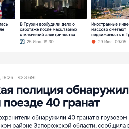
лась
В Грузии возбудили дело о
Иностранные инве
ле
саботаже после масштабных
массово сметают
отключений электричества
недвижимость в Г
25 Июл. 19:30
29 Июл. 09:05
, 19:26
3 691
ая полиция обнаружил
 поезде 40 гранат
охранители обнаружили 40 гранат в грузовом 
ском районе Запорожской области, сообщила 