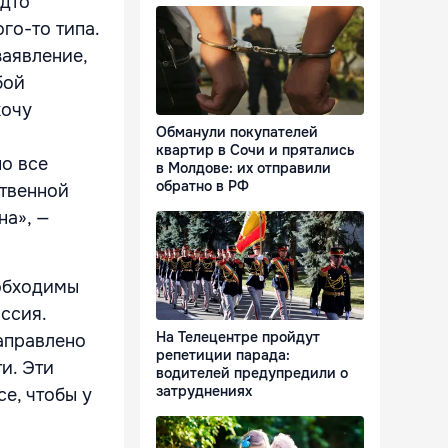
удто
го-то типа.
заявление,
бой
хочу
Обманули покупателей
квартир в Сочи и прятались
но все
в Молдове: их отправили
обратно в РФ
ственной
на», —
еобходимы
оссия.
На Телецентре пройдут
аправлено
репетиции парада:
и. Эти
водителей предупредили о
затруднениях
се, чтобы у