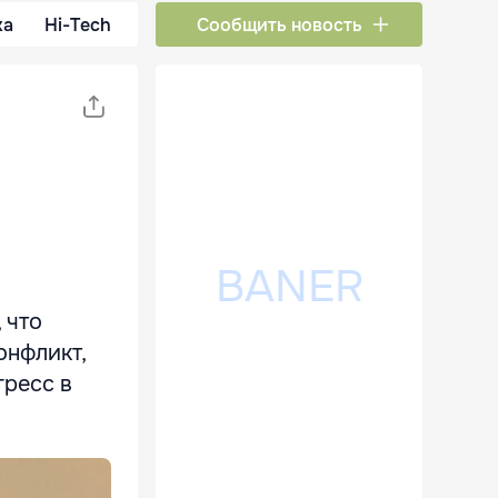
ка
Hi-Tech
Сообщить новость
 что
онфликт,
гресс в