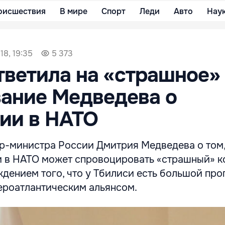
оисшествия
В мире
Спорт
Леди
Авто
Нау
18, 19:35
5 373
тветила на «страшное»
ание Медведева о
ии в НАТО
р-министра России Дмитрия Медведева о том,
и в НАТО может спровоцировать «страшный» к
дением того, что у Тбилиси есть большой про
ероатлантическим альянсом.