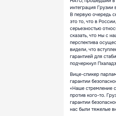
НАТО, прошедший в 
интеграция Грузии 
В первую очередь ск
это то, что в Росси
серьезностью относ
сказать, что мы с н
перспектива осущес
видели, что вступле
гарантией для стаб
подчеркнул Пхаладз
Вице-спикер парлам
гарантии безопаснос
«Наше стремление с
против кого-то. Гру
гарантии безопаснос
нас были тяжелые в