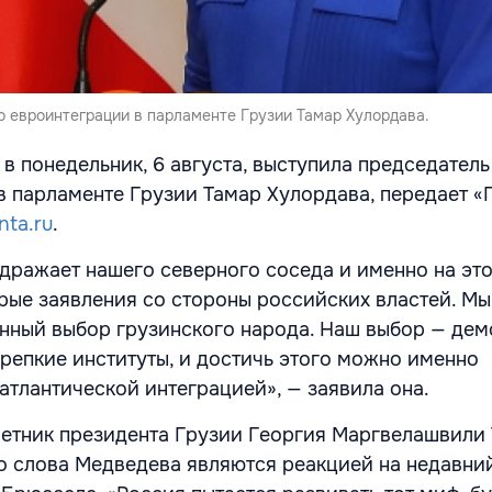
о евроинтеграции в парламенте Грузии Тамар Хулордава.
в понедельник, 6 августа, выступила председатель
в парламенте Грузии Тамар Хулордава, передает «
nta.ru
.
дражает нашего северного соседа и именно на эт
рые заявления со стороны российских властей. Мы
енный выбор грузинского народа. Наш выбор — дем
крепкие институты, и достичь этого можно именно
атлантической интеграцией», — заявила она.
ветник президента Грузии Георгия Маргвелашвили 
то слова Медведева являются реакцией на недавни