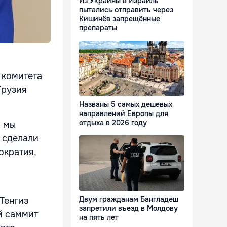
Из Украины в Израиль
пытались отправить через
Кишинёв запрещённые
препараты
 комитета
Грузия
Названы 5 самых дешевых
направлений Европы для
отдыха в 2026 году
о мы
 сделали
ократия,
Двум гражданам Бангладеш
Тенгиз
запретили въезд в Молдову
й саммит
на пять лет