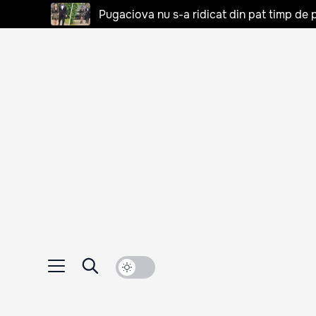
Pugaciova nu s-a ridicat din pat timp de pa