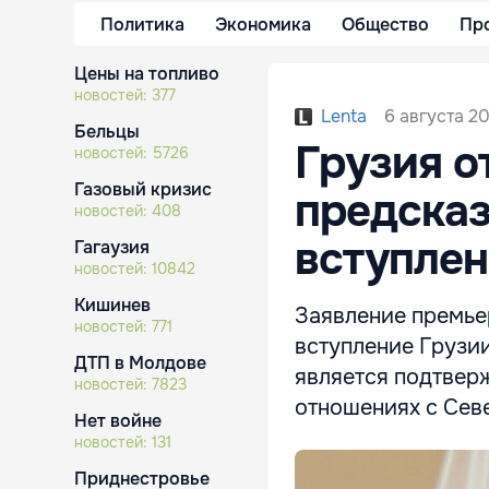
Политика
Экономика
Общество
Пр
Цены на топливо
новостей:
377
6 августа 20
Lenta
Бельцы
Грузия о
новостей:
5726
Газовый кризис
предсказ
новостей:
408
вступлен
Гагаузия
новостей:
10842
Кишинев
Заявление премье
новостей:
771
вступление Грузи
ДТП в Молдове
является подтверж
новостей:
7823
отношениях с Сев
Нет войне
новостей:
131
Приднестровье