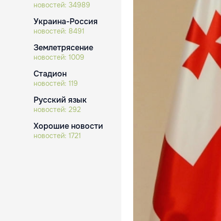
новостей:
34989
Украина-Россия
новостей:
8491
Землетрясение
новостей:
1009
Стадион
новостей:
119
Русский язык
новостей:
292
Хорошие новости
новостей:
1721