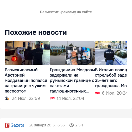
Разместить рекламу на сайте
Похожие новости
Разыскиваемый
Гражданина Молдовы
В Италии полиция
Австрией
задержали на
стрельбой задер
молдаванин попался
румынской границе с
35-летнего
на границе с чужим
пакетами
гражданина Молд
паспортом
галлюциногенных
6 Июл. 20:24
грибов
24 Июл. 22:59
14 Июл. 22:04
Gazeta
28 января 2015, 16:36
2 311