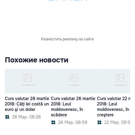
Разместить рекламу на сайте
Похожие новости
Curs valutar 28 martie
Curs valutar 26 martie
Curs valutar 22 ma
2018: Câţi lei costă un
2018: Leul
2018: Leul
euro şi un dolar
moldovenesc, în
moldovenesc, în
scădere
creştere
28 Мар. 08:26
26 Мар. 08:59
22 Мар. 09:56