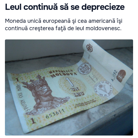
Leul continuă să se deprecieze
Moneda unică europeană şi cea americană îşi
continuă creşterea faţă de leul moldovenesc.