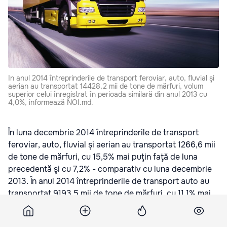
In anul 2014 întreprinderile de transport feroviar, auto, fluvial şi
aerian au transportat 14428,2 mii de tone de mărfuri, volum
superior celui înregistrat în perioada similară din anul 2013 cu
4,0%, informează NOI.md.
În luna decembrie 2014 întreprinderile de transport
feroviar, auto, fluvial şi aerian au transportat 1266,6 mii
de tone de mărfuri, cu 15,5% mai puţin faţă de luna
precedentă şi cu 7,2% - comparativ cu luna decembrie
2013. În anul 2014 întreprinderile de transport auto au
transportat 9193,5 mii de tone de mărfuri, cu 11,1% mai
mult faţă de anul 2013.