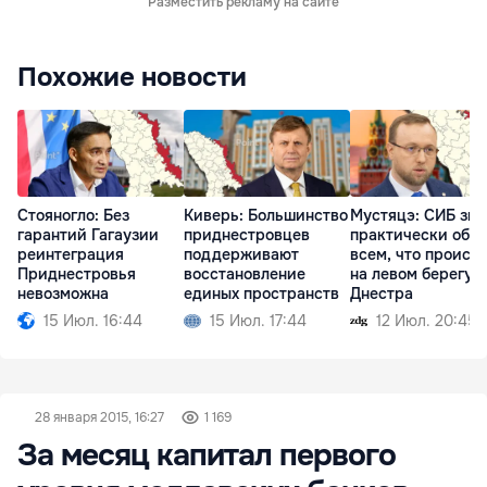
Разместить рекламу на сайте
Похожие новости
Стояногло: Без
Киверь: Большинство
Мустяцэ: СИБ зна
гарантий Гагаузии
приднестровцев
практически обо
реинтеграция
поддерживают
всем, что происх
Приднестровья
восстановление
на левом берегу
невозможна
единых пространств
Днестра
15 Июл. 16:44
15 Июл. 17:44
12 Июл. 20:45
28 января 2015, 16:27
1 169
За месяц капитал первого