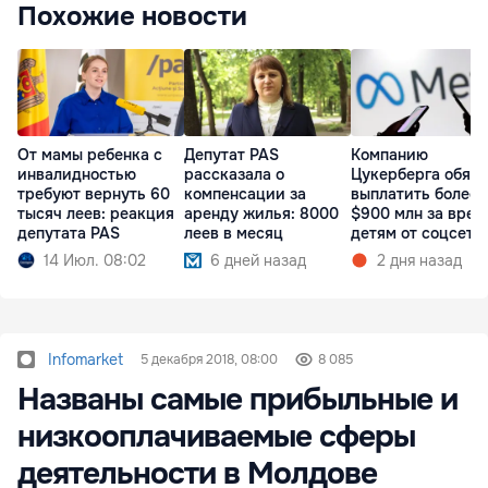
Похожие новости
От мамы ребенка с
Депутат PAS
Компанию
инвалидностью
рассказала о
Цукерберга обяз
требуют вернуть 60
компенсации за
выплатить более
тысяч леев: реакция
аренду жилья: 8000
$900 млн за вред
депутата PAS
леев в месяц
детям от соцсете
14 Июл. 08:02
6 дней назад
2 дня назад
Infomarket
5 декабря 2018, 08:00
8 085
Названы самые прибыльные и
низкооплачиваемые сферы
деятельности в Молдове