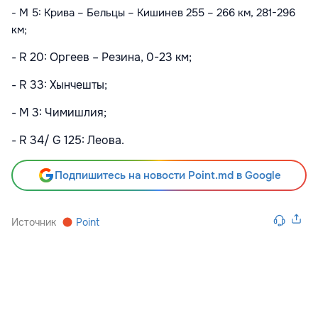
- M 5: Крива – Бельцы – Кишинев 255 – 266 км, 281-296
км;
- R 20: Оргеев – Резина, 0-23 км;
- R 33: Хынчешты;
- M 3: Чимишлия;
- R 34/ G 125: Леова.
Подпишитесь на новости Point.md в Google
Источник
Point