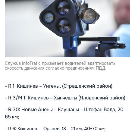
Служба InfoTrafic призывает водителей адаптировать
скорость движения согласно предписаниям ПДД.
- R 1: Кишинев – Унгены, (Страшенский район);
- R 3/M 1: Кишинев – Хынчешты (Яловенский район);
- R 30: Новые Анены – Каушаны – Штефан Водэ, 20 -
65 км;
- R 6: Кишинев – Оргеев, 13 – 21 км, 40-70 км;