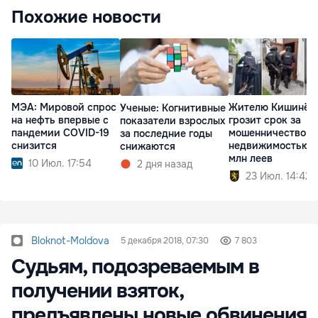
Похожие новости
МЭА: Мировой спрос
Жителю Кишинёв
Ученые: Когнитивные
на нефть впервые с
грозит срок за
показатели взрослых
пандемии COVID-19
мошенничество с
за последние годы
снизится
недвижимостью н
снижаются
млн леев
10 Июл. 17:54
2 дня назад
23 Июл. 14:42
Bloknot-Moldova
5 декабря 2018, 07:30
7 803
Судьям, подозреваемым в
получении взяток,
предъявлены новые обвинения