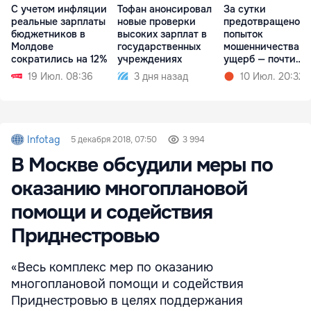
С учетом инфляции
Тофан анонсировал
За сутки
реальные зарплаты
новые проверки
предотвращено 1
бюджетников в
высоких зарплат в
попыток
Молдове
государственных
мошенничества,
сократились на 12%
учреждениях
ущерб — почти
миллион леев
19 Июл. 08:36
3 дня назад
10 Июл. 20:32
Infotag
5 декабря 2018, 07:50
3 994
В Москве обсудили меры по
оказанию многоплановой
помощи и содействия
Приднестровью
«Весь комплекс мер по оказанию
многоплановой помощи и содействия
Приднестровью в целях поддержания