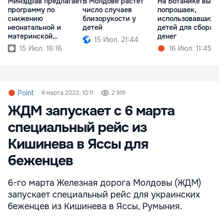
Минздрав предлагает
В Молдове растёт
На Ботанике выя
программу по
число случаев
попрошаек,
снижению
близорукости у
использовавших
неонатальной и
детей
детей для сбора
материнской
денег
15 Июл. 21:44
смертности
15 Июл. 16:16
16 Июл. 11:45
Point
6 марта 2022, 10:11
2 919
ЖДМ запускает с 6 марта
специальный рейс из
Кишинева в Яссы для
беженцев
6-го марта Железная дорога Молдовы (ЖДМ)
запускает специальный рейс для украинских
беженцев из Кишинева в Яссы, Румыния.