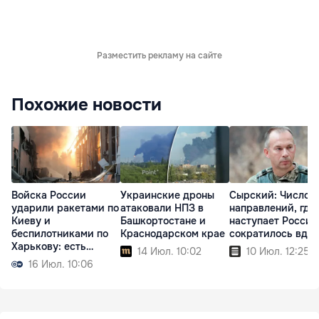
Разместить рекламу на сайте
Похожие новости
Войска России
Украинские дроны
Сырский: Число
ударили ракетами по
атаковали НПЗ в
направлений, где
Киеву и
Башкортостане и
наступает Россия
беспилотниками по
Краснодарском крае
сократилось вдв
Харькову: есть
14 Июл. 10:02
10 Июл. 12:25
жертвы
16 Июл. 10:06