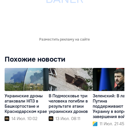
Разместить рекламу на сайте
Похожие новости
Украинские дроны
В Подмосковье три
Зеленский: В лаг
атаковали НПЗ в
человека погибли в
Путина
Башкортостане и
результате атаки
поддерживают
Краснодарском крае
украинских дронов
Украину в вопрос
завершения войн
14 Июл. 10:02
13 Июл. 08:11
11 Июл. 21:45