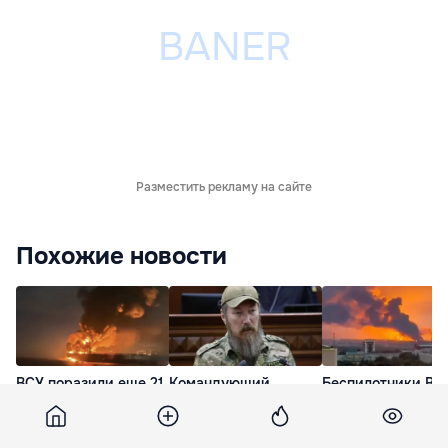
Разместить рекламу на сайте
Похожие новости
ВСУ поразили еще 21
Командующий
Беспилотники ВС
российский танкер в
Силами беспилотных
ударили по
Азовском море
систем Украины:
нефтебазе на
Ночью были
Ставрополье
11 Июл. 15:29