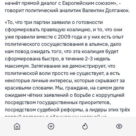
начнёт прямой диалог с Европейским союзом», -
говорит политический аналитик Валентин Долганюк.
«То, что три партии заявили о готовности
сформировать правящую коалицию, и то, что они
уже правили вместе с 2009 года и у них есть опыт
политического сосуществования в альянсе, дало
нам повод ожидать того, что эта коалиция будет
сформирована быстро, в течение 2-3 недель
максимум. Затягивание же демонстрирует, что
политической воли просто не существует, а есть
некоторые личные интересы, которые скрывают за
красивыми словами. Мы, граждане, на самом деле
ожидаем чётких заявлений о борьбе с коррупцией
посредством государственных приоритетов,
посредством судебной реформы, а лидеры этих трёх
партий погрязли в обсуждении мелочей на
протяжении вот уже 1,5 месяцев», - отметил
политический аналитик Аркадие Барбэрошие.