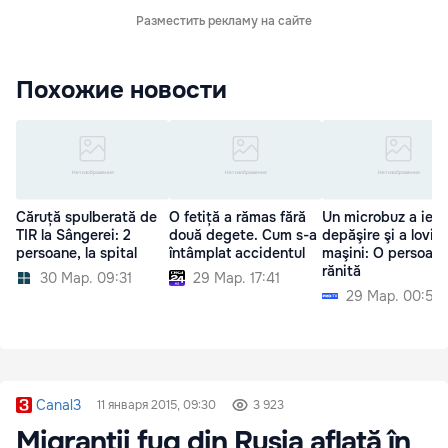
Разместить рекламу на сайте
Похожие новости
Căruță spulberată de
O fetiță a rămas fără
Un microbuz a ieşit
TIR la Sângerei: 2
două degete. Cum s-a
depăşire şi a lovit 
persoane, la spital
întâmplat accidentul
maşini: O persoană
rănită
30 Мар. 09:31
29 Мар. 17:41
29 Мар. 00:52
Canal3
11 января 2015, 09:30
3 923
Migranţii fug din Rusia aflată în