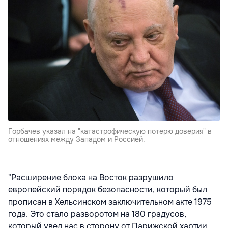
Горбачев указал на "катастрофическую потерю доверия" в
отношениях между Западом и Россией.
"Расширение блока на Восток разрушило
европейский порядок безопасности, который был
прописан в Хельсинском заключительном акте 1975
года. Это стало разворотом на 180 градусов,
который увел нас в сторону от Парижской хартии