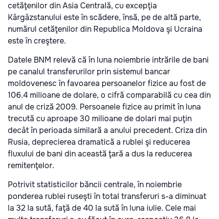
cetăţenilor din Asia Centrală, cu excepţia
Kârgâzstanului este în scădere, însă, pe de altă parte,
numărul cetăţenilor din Republica Moldova şi Ucraina
este în creştere.
Datele BNM relevă că în luna noiembrie intrările de bani
pe canalul transferurilor prin sistemul bancar
moldovenesc în favoarea persoanelor fizice au fost de
106.4 milioane de dolare, o cifră comparabilă cu cea din
anul de criză 2009. Persoanele fizice au primit în luna
trecută cu aproape 30 milioane de dolari mai puţin
decât în perioada similară a anului precedent. Criza din
Rusia, deprecierea dramatică a rublei şi reducerea
fluxului de bani din această ţară a dus la reducerea
remitenţelor.
Potrivit statisticilor băncii centrale, în noiembrie
ponderea rublei ruseşti în total transferuri s-a diminuat
la 32 la sută, faţă de 40 la sută în luna iulie. Cele mai