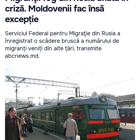
criză. Moldovenii fac însă
excepție
Serviciul Federal pentru Migraţie din Rusia a
înregistrat o scădere bruscă a numărului de
migranți veniți din alte țări, transmite
abcnews.md.