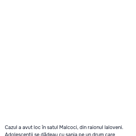
Cazul a avut loc în satul Malcoci, din raionul Ialoveni.
Adolescenţii se dădeau cu sania pe un drum care