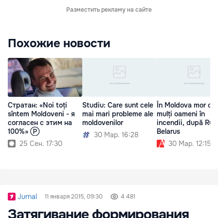
Разместить рекламу на сайте
Похожие новости
Стратан: «Noi toți
Studiu: Care sunt cele
În Moldova mor cei
sîntem Moldoveni - я
mai mari probleme ale
mulți oameni în
согласен с этим на
moldovenilor
incendii, după Rusi
100%» Ⓟ
Belarus
30 Мар. 16:28
25 Сен. 17:30
30 Мар. 12:15
Jurnal
11 января 2015, 09:30
4 481
Затягивание формирования