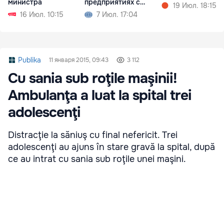
министра
предприятиях с
19 Июл. 18:15
госкапиталом
16 Июл. 10:15
7 Июл. 17:04
Publika
11 января 2015, 09:43
3 112
Cu sania sub roţile maşinii!
Ambulanţa a luat la spital trei
adolescenţi
Distracţie la săniuş cu final nefericit. Trei
adolescenţi au ajuns în stare gravă la spital, după
ce au intrat cu sania sub roţile unei maşini.