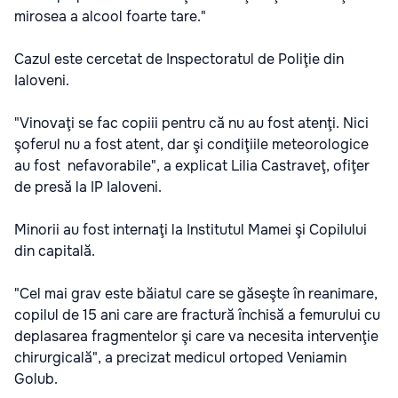
mirosea a alcool foarte tare."
Cazul este cercetat de Inspectoratul de Poliţie din
Ialoveni.
"Vinovaţi se fac copiii pentru că nu au fost atenţi. Nici
şoferul nu a fost atent, dar şi condiţiile meteorologice
au fost nefavorabile", a explicat Lilia Castraveţ, ofiţer
de presă la IP Ialoveni.
Minorii au fost internaţi la Institutul Mamei şi Copilului
din capitală.
"Cel mai grav este băiatul care se găseşte în reanimare,
copilul de 15 ani care are fractură închisă a femurului cu
deplasarea fragmentelor şi care va necesita intervenţie
chirurgicală", a precizat medicul ortoped Veniamin
Golub.