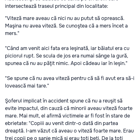
intersectează traseul principal din localitate:
"Viteză mare aveau că nici nu au putut să oprească.
Maşina nu avea viteză. Se cunoştea că a mers încet a
mers."
"Când am venit aici fata era leşinată, iar băiatul era cu
piciorul rupt. Se scula de jos era numai sânge la gură,
spunea că nu au păţit nimic. Apoi cădeau iar în leşin."
"Se spune că nu avea viteză pentru că să fi avut era să-i
lovească mai tare."
Şoferul implicat în accident spune că nu a reuşit să
evite impactul, din cauză că minorii aveau viteză foarte
mare. Mai mult, el afirmă victimele ar fi fost în stare de
ebrietate: "Copiii au venit dintr-o dată din partea
dreaptă. I-am văzut că aveau o viteză foarte mare. Erau
trei copii pe o sanie mică şi erau toţi beţi. De la toţi