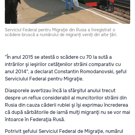
Serviciul Federal pentru Migraţie din Rusia a înregistrat o
scădere bruscă a numărului de migranți veniți din alte țări.
”În anul 2015 se atestă o scădere cu 70 la sută a
intrărilor şi ieşirilor cetăţenilor străini comparativ cu
anul 2014”, a declarat Constantin Romodanovski, şeful
Serviciului Federal pentru Migraţie.
Diasporele avertizau încă la sfârşitul anului trecut
despre un reflux considerabil al muncitorilor străini din
Rusia din cauza căderii rublei şi îşi exprimau încrederea
că după sărbătorile de iarnă mulţi migranţi nu se vor mai
întoarce în Federaţia Rusă.
Potrivit şefului Serviciul Federal de Migraţie, numărul