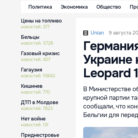
Политика
Экономика
Общество
Пр
Цены на топливо
новостей:
377
9 августа 20
Unian
Бельцы
Германия
новостей:
5726
Газовый кризис
Украине 
новостей:
407
Leopard 
Гагаузия
новостей:
10842
Кишинев
В Министерстве о
новостей:
770
крупной партии та
ДТП в Молдове
сообщали, что кон
новостей:
7823
Бельгии для перед
Нет войне
новостей:
131
Приднестровье