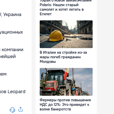
Тофан о новой авиакомпании
Polaris: Нашли старый
самолет и хотят летать в
Египет
, Украина
куационных
й компании
В Италии на стройке из-за
ьнейшей
жары погиб гражданин
Молдовы
лем
ков Leopard
Фермеры против повышения
НДС до 12%: Это приведет к
волне банкротств