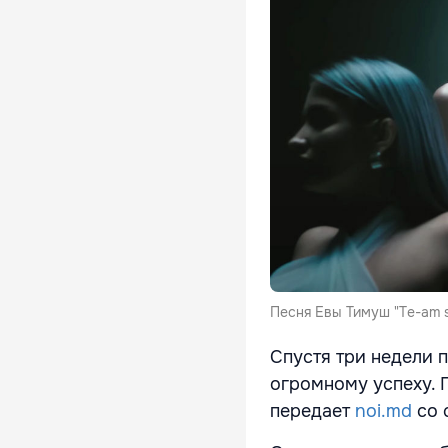
Песня Евы Тимуш "Te-am 
Спустя три недели 
огромному успеху. П
передает
noi.md
со 