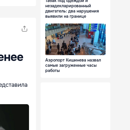
Табак под одеждой и
незадекларированный
двигатель: два нарушения
выявили на границе
енее
Аэропорт Кишинева назвал
самые загруженные часы
работы
едставила