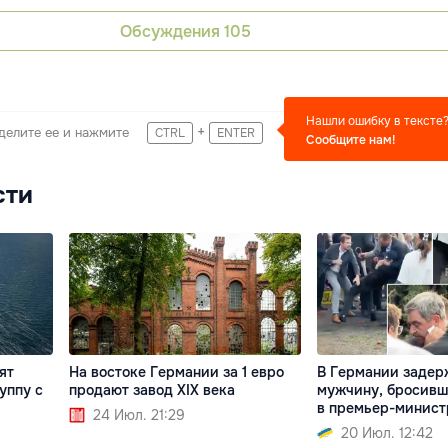
Обсуждения
105
Нашли ошибку в тексте
+
делите ее и нажмите
CTRL
ENTER
Сообщите нам!
сти
ят
На востоке Германии за 1 евро
В Германии задер
уппу с
продают завод XIX века
мужчину, бросивш
в премьер-минист
24 Июл. 21:29
20 Июл. 12:42