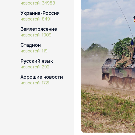
новостей:
34988
Украина-Россия
новостей:
8491
Землетрясение
новостей:
1009
Стадион
новостей:
119
Русский язык
новостей:
292
Хорошие новости
новостей:
1721