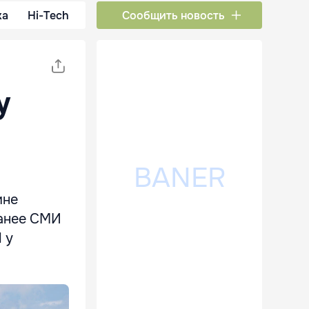
ка
Hi-Tech
Сообщить новость
у
ине
Ранее СМИ
 у