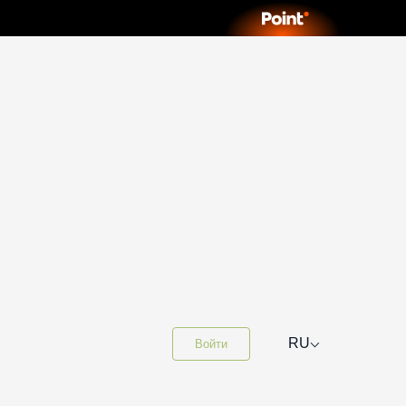
⌵
RU
Войти