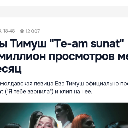
, 18:48
12 007
ы Тимуш "Te-am sunat"
миллион просмотров м
есяц
а молдавская певица Ева Тимуш официально пр
 ("Я тебе звонила") и клип на нее.