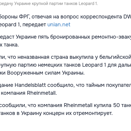
едачу Украине крупной партии танков Leopard 1.
бороны ФРГ, отвечая на вопрос корреспондента DW
eopard 1, передает
unian.net
едаст Украине пять бронированных ремонтно-эва
 танка.
ли, что неназванная страна выкупила у бельгийско
рупную партию немецких танков Leopard 1 для дал
ики Вооруженным силам Украины.
ание Handelsblatt сообщило, что тайным покупате
компания Rheinmetall.
сообщили, что компания Rheinmetall купила 50 тан
танков в Украину концерн их отремонтирует.