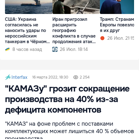
США: Украина
Иран пригрозил
Трамп: Cтранам
согласилась не
расширить
Европы повезло, 
наносить удары по
географию
я их друг
нероссийским
конфликта в случае
26 Июл. 21:15
танкерам в Чёрном
продолжения атак
море
США
8 часов назад
26 Июл. 18:14
Interfax
16 марта 2022, 18:30
2 254
"КАМАЗу" грозит сокращение
производства на 40% из-за
дефицита компонентов
"КАМАЗ" на фоне проблем с поставками
комплектующих может лишиться 40 % объемов
производства.