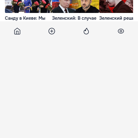
Санду в Киеве: Мы
Зеленский: В случае
Зеленский решил
никогда не
поражения Путин
уволить Федоров
перестанем верить в
может предпринять
из-за его конфли
победу Украины
опасные шаги
с Сырским: Надо
менять обоих
15 Июл. 15:18
15 Июл. 10:00
16 Июл. 12:45
Tass
16 марта 2022, 18:00
9 934
Путин: У России нет цели
оккупировать Украину
Россия не собирается оккупировать
территорию Украины, заявил президент РФ
Владимир Путин.