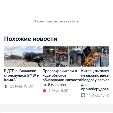
Разместить рекламу на сайте
Похожие новости
В ДТП в Кишиневе
Правоохранители в
Китаец пытался
столкнулись BMW и
ходе обысков
незаконно ввезти
КамАЗ
обнаружили запчасти
Молдову запчаст
на 6 млн леев
для
23 Мая. 19:00
промоборудовани
2 Мая. 11:30
14 Июл. 15:45