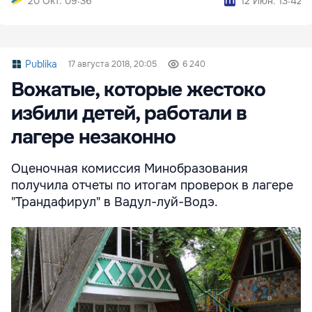
20 Окт. 09:36
12 Июн. 13:42
Publika
17 августа 2018, 20:05
6 240
Вожатые, которые жестоко
избили детей, работали в
лагере незаконно
Оценочная комиссия Минобразования
получила отчеты по итогам проверок в лагере
"Трандафирул" в Вадул-луй-Водэ.