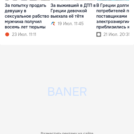
За попытку продать
За выжившей в ДТП в
В Греции долги
девушку в
Греции девочкой
потребителей пе
сексуальное рабство
выехала её тётя
поставщиками
мужчина получил
электроэнергии
19 Июл. 11:45
восемь лет тюрьмы
приблизились к 
млрд
23 Июл. 11:11
21 Июл. 20:35
Разместить рекламу на сайте