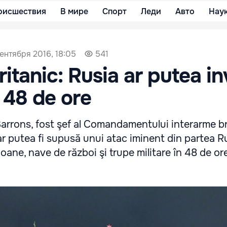
оисшествия
В мире
Спорт
Леди
Авто
Нау
ентября 2016, 18:05
541
ritanic: Rusia ar putea i
 48 de ore
arrons, fost şef al Comandamentului interarme br
r putea fi supusă unui atac iminent din partea Ru
ane, nave de război şi trupe militare în 48 de ore