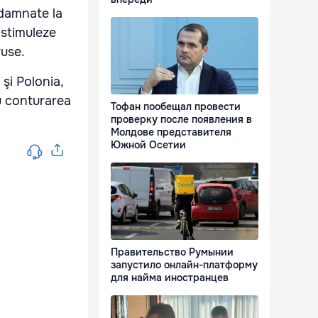
ndamnate la
 stimuleze
ruse.
şi Polonia,
au conturarea
Тофан пообещал провести
проверку после появления в
Молдове представителя
Южной Осетии
Правительство Румынии
запустило онлайн-платформу
для найма иностранцев