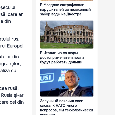
В Молдове оштрафовали
eşecului
нарушителей за незаконный
usă, care ar
забор воды из Днестра
ne din
ului rus,
rul Europei.
В Италии из-за жары
atelor din
достопримечательности
будут работать дольше
granţilor,
aliza cu
cea rusă,
 Rusia şi-ar
Залужный пояснил свои
care cei din
слова: К НАТО много
вопросов, мы технологически
впереди