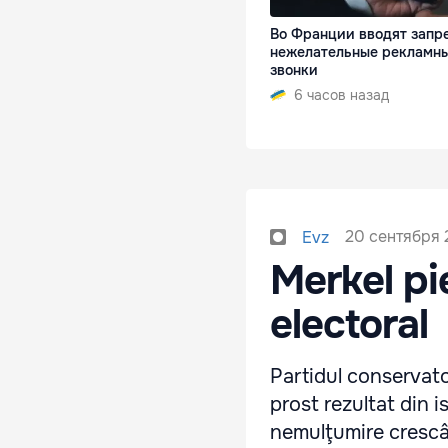
Во Франции вводят запре
нежелательные рекламн
звонки
6 часов назад
20 сентября 
Evz
Merkel pie
electoral
Partidul conservato
prost rezultat din is
nemulţumire crescâ