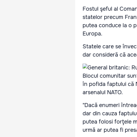
Fostul şeful al Coman
statelor precum Franţa
putea conduce la o pos
Europa.
Statele care se învec
dar consideră că acea
Blocul comunitar sunt
în pofida faptului că 
arsenalul NATO.
"Dacă enumeri întrea
dar din cauza faptului
putea folosi forţele m
urmă ar putea fi pres