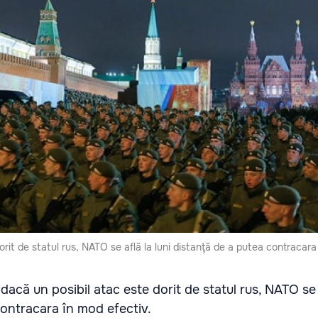
rit de statul rus, NATO se află la luni distanţă de a putea contracara
acă un posibil atac este dorit de statul rus, NATO se a
contracara în mod efectiv.