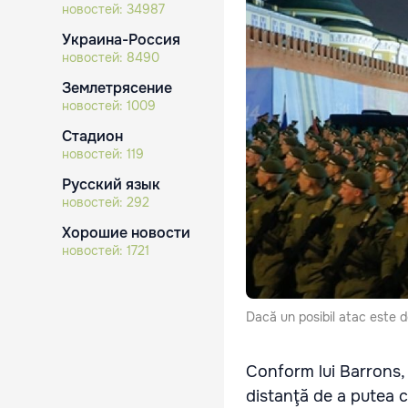
новостей:
34987
Украина-Россия
новостей:
8490
Землетрясение
новостей:
1009
Стадион
новостей:
119
Русский язык
новостей:
292
Хорошие новости
новостей:
1721
Dacă un posibil atac este do
Conform lui Barrons, d
distanţă de a putea 