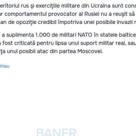
ritoriul rus şi exerciţiile militare din Ucraina sunt co
dar comportamentul provocator al Rusiei nu a reuşit să
n de opoziţie credibil împotriva unei posibile invazii 
a suplimenta 1.000 de militari NATO în statele baltice 
fost criticată pentru lipsa unui suport militar real, s
faţa unui posibil atac din partea Moscovei.
inau