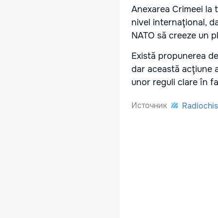
Anexarea Crimeei la te
nivel internaţional, 
NATO să creeze un pla
Există propunerea de 
dar această acţiune a 
unor reguli clare în 
Источник
Radiochis