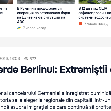
т на
В Румынии продолжается
В 12 штатах США
ые
операция по затоплению барж
зафиксированы ки
на Дунае из-за ситуации на
системы водосна
АЭС
7 часов назад
7 часов назад
2016, 18:03
573
rde Berlinul: Extremiştii
r al cancelarului Germaniei a înregistrat duminică
toria sa la alegerile regionale din capitală, într-u
ndă asupra imigraţiei de care continuă să profit