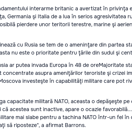
damentului interarme britanic a avertizat în privinţa 
, Germania şi Italia de a lua în serios agresivitatea r
ibilă pierdere unor teritorii terestre, marine şi aerie
inează cu Rusia se tem de o ameninţare din partea stat
sta nu este o prioritate pentru ţările din sudul şi cent
Majoritate st
 concentrate asupra ameniţărilor teroriste şi crizei imi
Moscova investeşte în capabilităţi militare care pot riv
ga capacitate militară NATO, aceasta o depăşeşte pe 
 că acestea sunt inactive, apare o ocazie favorabilă...
ilitare mai slabe pentru a tachina NATO într-un fel în 
aţi să riposteze", a afirmat Barrons.