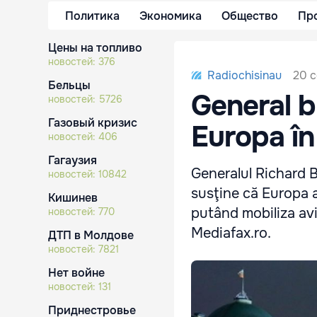
Политика
Экономика
Общество
Пр
Цены на топливо
новостей:
376
20 с
Radiochisinau
Бельцы
General b
новостей:
5726
Газовый кризис
Europa în
новостей:
406
Гагаузия
Generalul Richard B
новостей:
10842
susţine că Europa a
Кишинев
putând mobiliza avio
новостей:
770
Mediafax.ro.
ДТП в Молдове
новостей:
7821
Нет войне
новостей:
131
Приднестровье