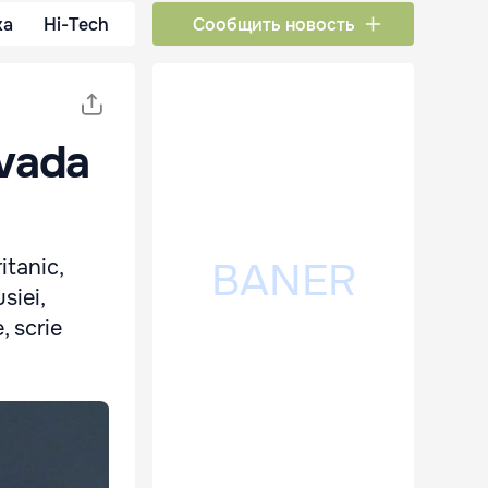
ка
Hi-Tech
Сообщить новость
nvada
itanic,
siei,
, scrie