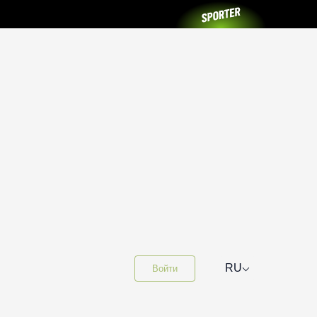
⌵
RU
Войти