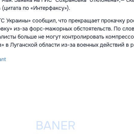
29 мая. Заявка на ГИС "Сохрановка" отклонена»,— ск
 (цитата по «Интерфаксу»).
ТС Украины» сообщил, что прекращает прокачку р
овку» из-за форс-мажорных обстоятельств. По сло
алисты больше не могут контролировать компресс
» в Луганской области из-за военных действий в р
ant