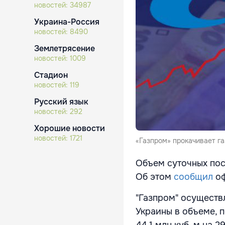
новостей:
34987
Украина-Россия
новостей:
8490
Землетрясение
новостей:
1009
Стадион
новостей:
119
Русский язык
новостей:
292
Хорошие новости
новостей:
1721
«Газпром» прокачивает г
Объем суточных пост
Об этом
сообщил
оф
"Газпром" осуществ
Украины в объеме, 