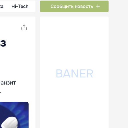
ка
Hi-Tech
Сообщить новость
ез
ранзит
.