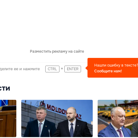
Разместить рекламу на сайте
Нашли ошибку в тексте
+
делите ее и нажмите
CTRL
ENTER
Сообщите нам!
сти