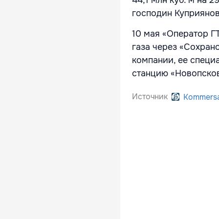
44,1 млн куб. м на 
господин Куприянов
10 мая «Оператор Г
газа через «Сохран
компании, ее специ
станцию «Новопсков
Источник
Kommers