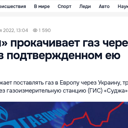
оисшествия
В мире
Спорт
Леди
Авто
Нау
я 2022, 13:04
1 590
» прокачивает газ чер
в подтвержденном ею
ает поставлять газ в Европу через Украину, т
рез газоизмерительную станцию (ГИС) «Суджа»