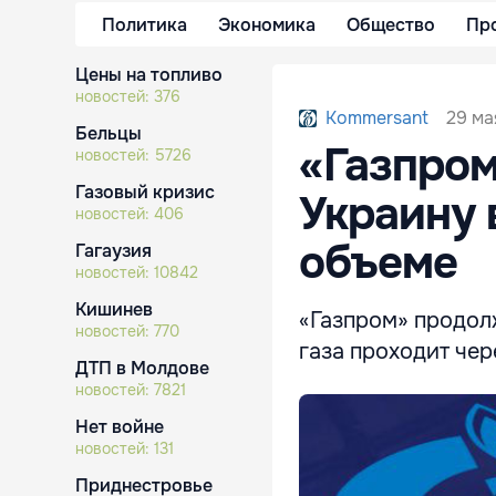
Политика
Экономика
Общество
Пр
Цены на топливо
новостей:
376
29 ма
Kommersant
Бельцы
«Газпром
новостей:
5726
Газовый кризис
Украину 
новостей:
406
объеме
Гагаузия
новостей:
10842
Кишинев
«Газпром» продолж
новостей:
770
газа проходит че
ДТП в Молдове
новостей:
7821
Нет войне
новостей:
131
Приднестровье