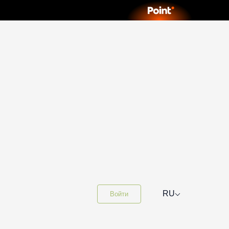
⌵
RU
Войти