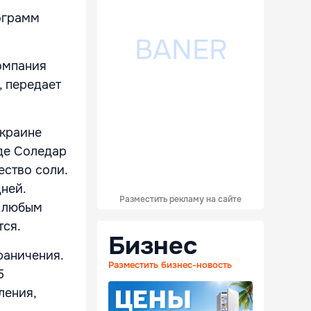
ограмм
омпания
, передает
Украине
де Соледар
ество соли.
ней.
Разместить рекламу на сайте
к любым
тся.
Бизнес
раничения.
Разместить бизнес-новость
5
ления,