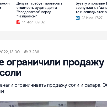
ложил
Депутат требует проверить
Бузату о призыве 
м
стоимость аудита долга
вернуться к «Газп
"Молдовагаза" перед
то и лошадь стоил
"Газпромом"
23 Июл. 17:27
14 Июл. 09:02
2022, 13:00
3 286
е ограничили продажу
 соли
ачали ограничивать продажу соли и сахара. О
МИ.