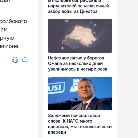
азал
В Молдове оштрафовали
нарушителей за незаконный
забор воды из Днестра
оссийского
вам
орную
егионе.
Нефтяное пятно у берегов
Омана за несколько дней
увеличилось в четыре раза
Залужный пояснил свои
слова: К НАТО много
вопросов, мы технологически
впереди