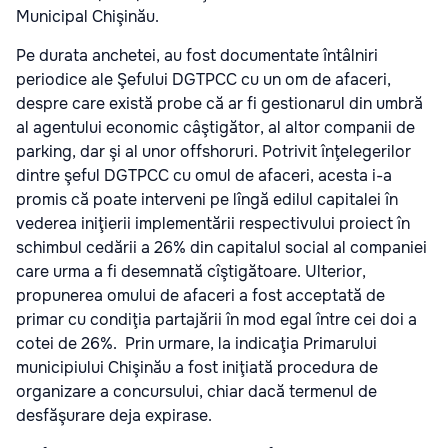
Municipal Chişinău.
Pe durata anchetei, au fost documentate întâlniri
periodice ale Şefului DGTPCC cu un om de afaceri,
despre care există probe că ar fi gestionarul din umbră
al agentului economic câştigător, al altor companii de
parking, dar şi al unor offshoruri. Potrivit înţelegerilor
dintre şeful DGTPCC cu omul de afaceri, acesta i-a
promis că poate interveni pe lîngă edilul capitalei în
vederea iniţierii implementării respectivului proiect în
schimbul cedării a 26% din capitalul social al companiei
care urma a fi desemnată cîştigătoare. Ulterior,
propunerea omului de afaceri a fost acceptată de
primar cu condiţia partajării în mod egal între cei doi a
cotei de 26%. Prin urmare, la indicaţia Primarului
municipiului Chişinău a fost iniţiată procedura de
organizare a concursului, chiar dacă termenul de
desfăşurare deja expirase.