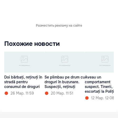
Разместить рекламу на сайте
Похожие новости
Doi bărbați, reținuți în
Se plimbau pe drum cu
Aveau un
stradă pentru
droguri în buzunare.
comportament
consumul de droguri
Suspecții, reținuți
suspect. Tinerii,
escortați la Poliție
26 Мар. 11:59
20 Мар. 11:51
12 Мар. 12:08