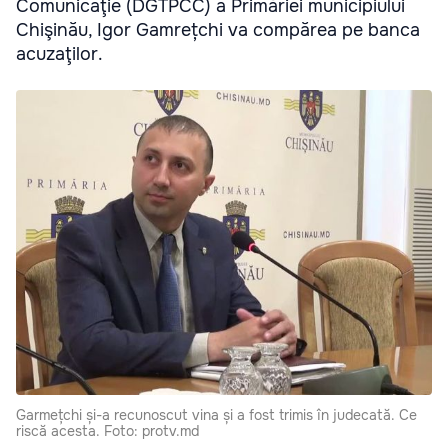
Comunicaţie (DGTPCC) a Primăriei municipiului
Chişinău, Igor Gamrețchi va compărea pe banca
acuzaţilor.
Garmețchi și-a recunoscut vina și a fost trimis în judecată. Ce
riscă acesta. Foto: protv.md