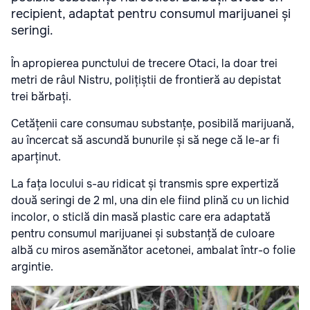
recipient, adaptat pentru consumul marijuanei și
seringi.
În apropierea punctului de trecere Otaci, la doar trei
metri de râul Nistru, polițiștii de frontieră au depistat
trei bărbați.
Cetățenii care consumau substanțe, posibilă marijuană,
au încercat să ascundă bunurile și să nege că le-ar fi
aparținut.
La fața locului s-au ridicat și transmis spre expertiză
două seringi de 2 ml, una din ele fiind plină cu un lichid
incolor, o sticlă din masă plastic care era adaptată
pentru consumul marijuanei și substanță de culoare
albă cu miros asemănător acetonei, ambalat într-o folie
argintie.