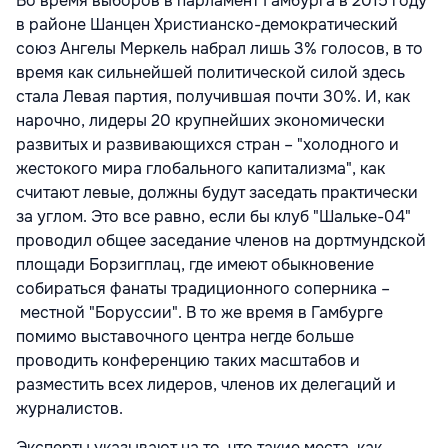
Во время выборов в парламент Гамбурга в 2015 году
в районе Шанцен Христианско-демократический
союз Ангелы Меркель набрал лишь 3% голосов, в то
время как сильнейшей политической силой здесь
стала Левая партия, получившая почти 30%. И, как
нарочно, лидеры 20 крупнейших экономически
развитых и развивающихся стран – "холодного и
жестокого мира глобального капитализма", как
считают левые, должны будут заседать практически
за углом. Это все равно, если бы клуб "Шальке-04"
проводил общее заседание членов на дортмундской
площади Борзигплац, где имеют обыкновение
собираться фанаты традиционного соперника –
местной "Боруссии". В то же время в Гамбурге
помимо выставочного центра негде больше
проводить конференцию таких масштабов и
разместить всех лидеров, членов их делегаций и
журналистов.
Эксперты указывают на то, что такие места, как