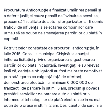
Procuratura Anticorupţie a finalizat urmărirea penală şi
a deferit justiţiei cauza penală de învinuire a acestuia,
precum că în calitate de autor şi organizator, ar fi comis
traficul de influenţă la selectarea companiilor care
urmau să se ocupe de amenajarea parcărilor cu plată în
capitală.
Potrivit celor constatate de procurorii anticorupţie, în
iulie 2015, Consiliul municipal Chişinău a anunţat
iniţierea licitaţiei privind organizarea şi gestionarea
parcărilor cu plată în capitală. Investigaţiile au relevat
însă că, cerinţele obligatorii au fost majorate nemotivat
prin adăugarea ca exigenţă faţă de ofertanţi
demonstrarea efectuării a minimum 6 000 000 de
tranzacţii de parcare în ultimii 3 ani, precum şi dovada
prestării serviciilor de parcare auto cu plată prin
intermediul tehnologiilor de plată electronice în nu mai
puţin de 5 oraşe in ultimii 2 ani. Deşi caietul de sarcini a