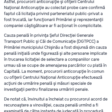
Astfel, procurorii anticorupţie şi ofiţerii Centrului
Naţional Anticorupţie au colectat probe care confirmă
faptul că licitaţia privind parteneriatul public-privat a
fost trucată, iar funcţionarii Primăriei şi reprezentanţii
companiei câştigătoare ar fi acţionat în complicitate.
Cauza penală în privinţa Şeful Direcţiei Generale
Transport Public şi Căi de Comunicaţie (DGTPCC) a
Primăriei municipiului Chişinău a fost disjunsă din cauza
penală iniţială unde figurează şi alte persoane implicate
în trucarea licitaţiei de selectare a companiilor care
urmau să se ocupe de amenajarea parcărilor cu plată în
Capitală. La moment, procurorii anticorupţie în comun
cu ofiţerii Centrului Naţional Anticorupţie efectuează
acţiuni de urmărire penală şi măsuri speciale de
investigaţii pentru finalizarea urmăririi penale.
De notat că, învinuitul a încheiat cu procurorul acord de
recunoaştere a vinovăţiei, cauza penală urmînd a fi
examinată de către instanţa de judecată în procedură