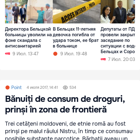
Директора Бельцкой
В Бельцах 11-летняя
Депутаты от ПДС
больницы уволили на
девочка погибла от
провели закрыто
фоне скандала с
удара током, ее брат
заседание по
антисанитарией
в больнице
ситуации с водой
Бельцах и Сорока
9 Июл. 13:47
9 Июл. 19:48
7 Июл. 20:03
Point
4 июля 2017, 14:41
534
Bănuiți de consum de droguri,
prinși în zona de frontieră
Trei cetățeni moldoveni, de etnie romă au fost
prinși pe malul râului Nistru, în timp ce consumau
posibile substanțe narcotice. Bărbații aveau un