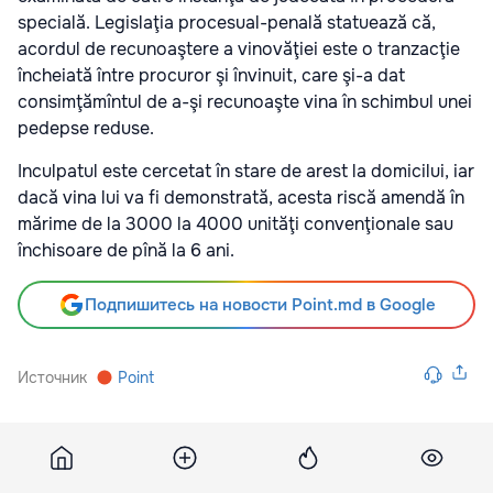
specială. Legislaţia procesual-penală statuează că,
acordul de recunoaştere a vinovăţiei este o tranzacţie
încheiată între procuror şi învinuit, care şi-a dat
consimţămîntul de a-şi recunoaşte vina în schimbul unei
pedepse reduse.
Inculpatul este cercetat în stare de arest la domicilui, iar
dacă vina lui va fi demonstrată, acesta riscă amendă în
mărime de la 3000 la 4000 unităţi convenţionale sau
închisoare de pînă la 6 ani.
Подпишитесь на новости Point.md в Google
Источник
Point