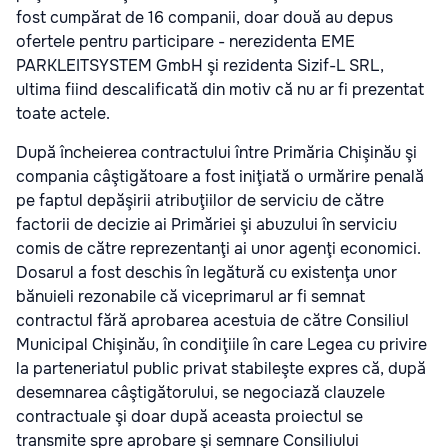
fost cumpărat de 16 companii, doar două au depus
ofertele pentru participare - nerezidenta EME
PARKLEITSYSTEM GmbH şi rezidenta Sizif-L SRL,
ultima fiind descalificată din motiv că nu ar fi prezentat
toate actele.
După încheierea contractului între Primăria Chişinău şi
compania câştigătoare a fost iniţiată o urmărire penală
pe faptul depăşirii atribuţiilor de serviciu de către
factorii de decizie ai Primăriei şi abuzului în serviciu
comis de către reprezentanţi ai unor agenţi economici.
Dosarul a fost deschis în legătură cu existenţa unor
bănuieli rezonabile că viceprimarul ar fi semnat
contractul fără aprobarea acestuia de către Consiliul
Municipal Chişinău, în condiţiile în care Legea cu privire
la parteneriatul public privat stabileşte expres că, după
desemnarea câştigătorului, se negociază clauzele
contractuale şi doar după aceasta proiectul se
transmite spre aprobare şi semnare Consiliului