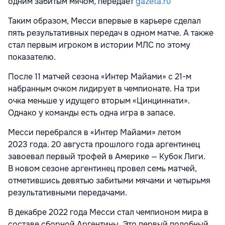
одним забитым мячом, передает
gazeta.ru
Таким образом, Месси впервые в карьере сделал
пять результативных передач в одном матче. А также
стал первым игроком в истории МЛС по этому
показателю.
После 11 матчей сезона «Интер Майами» с 21-м
набранным очком лидирует в чемпионате. На три
очка меньше у идущего вторым «Цинциннати».
Однако у команды есть одна игра в запасе.
Месси перебрался в «Интер Майами» летом
2023 года. 20 августа прошлого года аргентинец
завоевал первый трофей в Америке — Кубок Лиги.
В новом сезоне аргентинец провел семь матчей,
отметившись девятью забитыми мячами и четырьмя
результативными передачами.
В декабре 2022 года Месси стал чемпионом мира в
составе сборной Аргентины. Это первый подобный