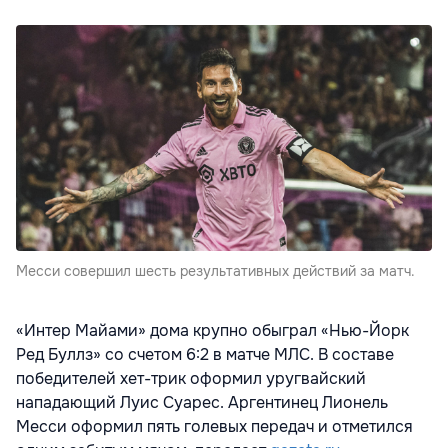
Месси совершил шесть результативных действий за матч.
«Интер Майами» дома крупно обыграл «Нью-Йорк
Ред Буллз» со счетом 6:2 в матче МЛС. В составе
победителей хет-трик оформил уругвайский
нападающий Луис Суарес. Аргентинец Лионель
Месси оформил пять голевых передач и отметился