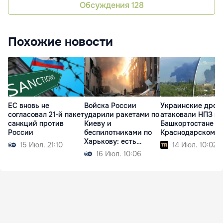
Обсуждения
128
Похожие новости
ЕС вновь не
Войска России
Украинские дрон
согласовал 21-й пакет
ударили ракетами по
атаковали НПЗ в
санкций против
Киеву и
Башкортостане и
России
беспилотниками по
Краснодарском к
Харькову: есть
15 Июл. 21:10
14 Июл. 10:02
жертвы
16 Июл. 10:06