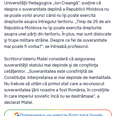
Universităţii Pedagogice „Ion Creangă”, susţine că
despre o suveranitate deplină a Republicii Moldova nu
se poate vorbi arunci când nu îşi poate exercita
drepturile asupra întregului teritoriu. „Timp de 25 de ani
Republica Moldova nu îşi poate exercita drepturile
asupra unei părţi din teritoriu. În plus, mai sunt dislocate
şi trupe militare străine. Despre ce fel de suveranitate
mai poate fi vorba?”, se întreabă profesorul.
Scriitorul Valeriu Matei consideră că asigurarea
suveranităţii statului mai depinde şi de conştiinţa
cetăţenilor. „Suveranitatea este consfinţită de
Constituţie. Interpretarea ei mai depinde de mentalitate.
Nu trebuie să uităm că primul stat care a recunoscut
suveranitatea ţării noastre a fost România, în condiţiile
în care imperiul sovietic încă nu se destrămase”, a
declarat Matei.
Подпишитесь на новости Point.md в Google