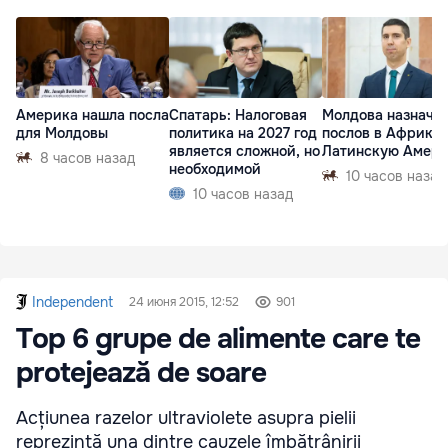
Америка нашла посла
Спатарь: Налоговая
Молдова назначи
для Молдовы
политика на 2027 год
послов в Африку 
является сложной, но
Латинскую Амер
8 часов назад
необходимой
10 часов назад
10 часов назад
Independent
24 июня 2015, 12:52
901
Top 6 grupe de alimente care te
protejează de soare
Acțiunea razelor ultraviolete asupra pielii
reprezintă una dintre cauzele îmbătrânirii