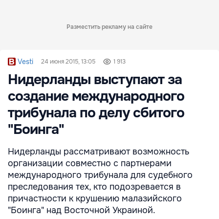
Разместить рекламу на сайте
Vesti
24 июня 2015, 13:05
1 913
Нидерланды выступают за
создание международного
трибунала по делу сбитого
"Боинга"
Нидерланды рассматривают возможность
организации совместно с партнерами
международного трибунала для судебного
преследования тех, кто подозревается в
причастности к крушению малазийского
"Боинга" над Восточной Украиной.