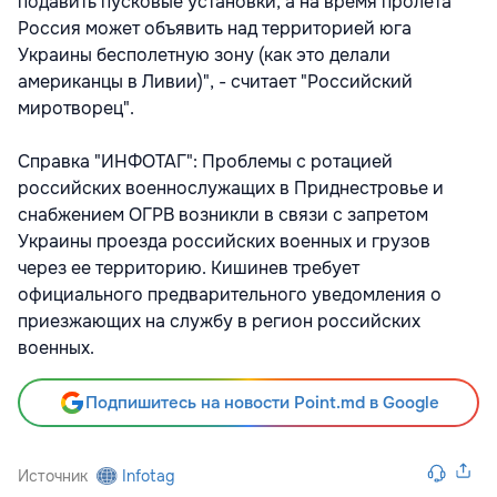
подавить пусковые установки, а на время пролета
Россия может объявить над территорией юга
Украины бесполетную зону (как это делали
американцы в Ливии)", - считает "Российский
миротворец".
Справка "ИНФОТАГ": Проблемы с ротацией
российских военнослужащих в Приднестровье и
снабжением ОГРВ возникли в связи с запретом
Украины проезда российских военных и грузов
через ее территорию. Кишинев требует
официального предварительного уведомления о
приезжающих на службу в регион российских
военных.
Подпишитесь на новости Point.md в Google
Источник
Infotag