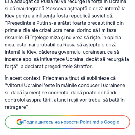
El a adăugat că Rusia nu va recurge la forță în Ucraina
și că mai degrabă Moscova așteaptă o criză internă la
Kiev pentru a influența fosta republică sovietică.
''Președintele Putin s-a arătat foarte precaut încă din
primele zile ale crizei ucrainene, dorind să limiteze
riscurile. El înțelege miza și nu vrea să riște. În opinia
mea, este mai probabil ca Rusia să aștepte o criză
internă la Kiev, căderea guvernului ucrainean, ca să
încerce apoi să influențeze Ucraina, decât să recurgă la
forță'', a declarat președintele Stratfor.
În acest context, Friedman a ținut să sublinieze că
''viitorul Ucrainei 'este în mâinile conducerii ucrainene
și, dacă își menține coerența, dacă poate dobândi
controlul asupra țării, atunci rușii vor trebui să bată în
retragere''.
Подпишитесь на новости Point.md в Google