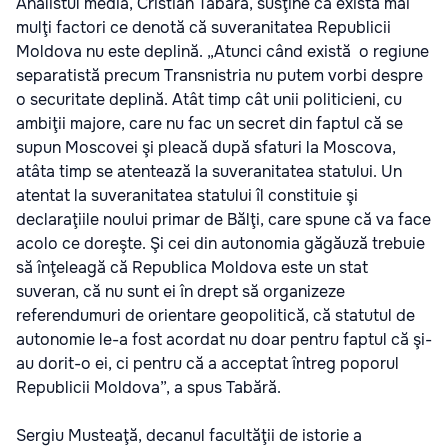
Analistul media, Cristian Tabără, susţine că există mai
mulţi factori ce denotă că suveranitatea Republicii
Moldova nu este deplină. „Atunci când există o regiune
separatistă precum Transnistria nu putem vorbi despre
o securitate deplină. Atât timp cât unii politicieni, cu
ambiţii majore, care nu fac un secret din faptul că se
supun Moscovei şi pleacă după sfaturi la Moscova,
atâta timp se atentează la suveranitatea statului. Un
atentat la suveranitatea statului îl constituie şi
declaraţiile noului primar de Bălţi, care spune că va face
acolo ce doreşte. Şi cei din autonomia găgăuză trebuie
să înţeleagă că Republica Moldova este un stat
suveran, că nu sunt ei în drept să organizeze
referendumuri de orientare geopolitică, că statutul de
autonomie le-a fost acordat nu doar pentru faptul că şi-
au dorit-o ei, ci pentru că a acceptat întreg poporul
Republicii Moldova”, a spus Tabără.
Sergiu Musteaţă, decanul facultăţii de istorie a