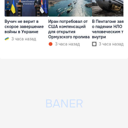
Вучич не верит в
Иран потребовал от
В Пентагоне заяв
скорое завершение
США компенсаций
о падении НЛО с
войны в Украине
для открытия
человеческим те
Ормузского пролива
внутри
3 часа назад
3 часа назад
3 часа назад