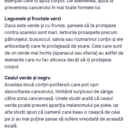
esențiali care îți ajută corpul. De asemenea, ajută la
prevenirea cancerului în mai toate formele lui.
Legumele și fructele verzi
Daca este verde și cu frunze, șansele să te protejeze
contra soarelui sunt mari. Ierburile proaspete precum
pătrunjelul, busuiocul, salvia sau rozmarinul conțin și ele
antioxidanți care te protejează de soare. Cele care sunt
de un verde mai închis (spanacul sau sfecla) au astfel de
elemente care nu fac altceva decât să-ți protejeze
corpul.
Ceaiul verde și negru
Acestea două conțin polifenoli care pot opri
dezvoltarea cancerului, limitând surplusul de sânge
către zona canceroasă. Unele studii arată că ceaiul
verde poate preveni apariția melanomului pe piele, iar
alte studii spun că oamenii care beau o ceașcă de ceai
pe zi au mai puține șanse să sufere vreodată de această
boală.