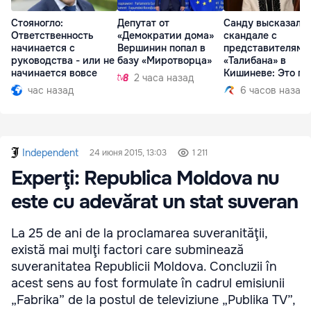
Стояногло:
Депутат от
Санду высказалас
Ответственность
«Демократии дома»
скандале с
начинается с
Вершинин попал в
представителями
руководства - или не
базу «Миротворца»
«Талибана» в
начинается вовсе
Кишиневе: Это по
2 часа назад
час назад
6 часов назад
Independent
24 июня 2015, 13:03
1 211
Experţi: Republica Moldova nu
este cu adevărat un stat suveran
La 25 de ani de la proclamarea suveranităţii,
există mai mulţi factori care subminează
suveranitatea Republicii Moldova. Concluzii în
acest sens au fost formulate în cadrul emisiunii
„Fabrika” de la postul de televiziune „Publika TV”,