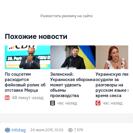
Разместить рекламу на сайте
Похожие новости
По соцсетям
Зеленский:
Украинскую певи
расходится
Украинская оборонка
осудили за
фейковый ролик об
может удвоить
разговоры на
отставке Мерца
объемы
русском языке во
производства
время секса
48 минут назад
час назад
час назад
Infotag
24 июня 2015, 13:03
7 579