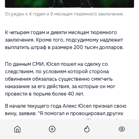
Осужден к 4 годам и 9 месяцам тюремного заключения.
К четырем годам и девяти месяцам тюремного
заключения. Кроме того, подсудимому надлежит
выплатить штраф в размере 200 тысяч долларов.
По данным СМИ, Юсел пошел на сделку со
следствием, по условиям которой сторона
обвинения обязалась существенно смягчить
наказание за его действия, за которые он мог
провести в тюрьме более 40 лет.
В начале текущего года Алекс Юсел признал свою
вину, заявив: "Я помогал и провоцировал других
намеренно рассылать программу Blackshades".
Согласно предъявленному обвинению, Алекс Юсел