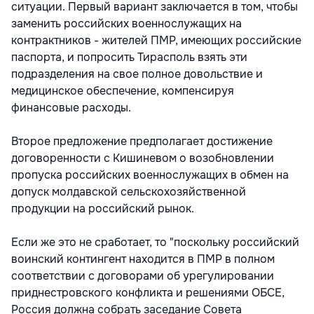
ситуации. Первый вариант заключается в том, чтобы
заменить российских военнослужащих на
контрактников - жителей ПМР, имеющих российские
паспорта, и попросить Тирасполь взять эти
подразделения на свое полное довольствие и
медицинское обеспечение, компенсируя
финансовые расходы.
Второе предложение предполагает достижение
договоренности с Кишиневом о возобновлении
пропуска российских военнослужащих в обмен на
допуск молдавской сельскохозяйственной
продукции на российский рынок.
Если же это не сработает, то "поскольку российский
воинский контингент находится в ПМР в полном
соответствии с договорами об урегулировании
приднестровского конфликта и решениями ОБСЕ,
Россия должна собрать заседание Совета