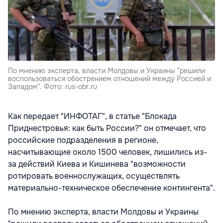
По мнению эксперта, власти Молдовы и Украины "решили
воспользоваться обострением отношений между Россией и
Западом". Фото: rus-obr.ru
Как передает "ИНФОТАГ", в статье "Блокада
Приднестровья: как быть России?" он отмечает, что
российские подразделения в регионе,
насчитывающие около 1500 человек, лишились из-
за действий Киева и Кишинева "возможности
ротировать военнослужащих, осуществлять
материально-техническое обеспечение контингента".
По мнению эксперта, власти Молдовы и Украины