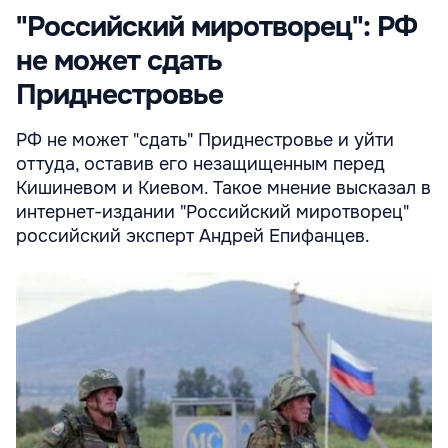
"Российский миротворец": РФ
не может сдать
Приднестровье
РФ не может "сдать" Приднестровье и уйти
оттуда, оставив его незащищенным перед
Кишиневом и Киевом. Такое мнение высказал в
интернет-издании "Российский миротворец"
российский эксперт Андрей Епифанцев.