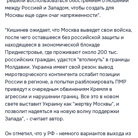
"решили воспользоваться обострением отношений
между Россией и Западом, чтобы создать для
Москвы еще один очаг напряженности".
"Кишинев ожидает, что Москва выведет свои войска,
после чего оставшееся без российской защиты и
находящееся в экономической блокаде
Приднестровье, где проживают около 200 тыс.
российских граждан, удастся "втолкнуть" в границы
Молдавии. Украина имеет свой резон: вывод
миротворческого контингента ослабит позиции
России в регионе, а попытки разблокировать ПМР
приведут к очередным обвинениям Кремля в
агрессии и нарушении границ. Все это в новом
свете выставит Украину как "жертву Москвы", и
позволит надеяться на новую волну поддержки
Запада", - считает автор.
Он отметил, что у РФ - немного вариантов выхода из