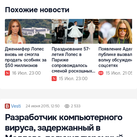
Похожие новости
Дженнифер Лопес
Празднование 57-
Появление Адель
вновь не смогла
летия Лопес в
публике вызвало
продать особняк за
Париже
волну обсуждени
$50 миллионов
сопровождалось
соцсетях
сменой роскошных
16 Июл. 23:00
15 Июл. 21:05
образов
15 Июл. 23:00
Vesti
24 июня 2015, 12:50
2 533
Разработчик компьютерного
вируса, задержанный в