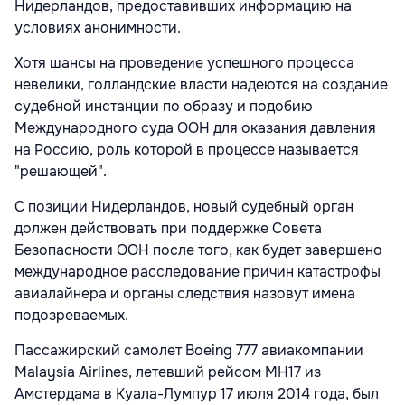
Нидерландов, предоставивших информацию на
условиях анонимности.
Хотя шансы на проведение успешного процесса
невелики, голландские власти надеются на создание
судебной инстанции по образу и подобию
Международного суда ООН для оказания давления
на Россию, роль которой в процессе называется
"решающей".
С позиции Нидерландов, новый судебный орган
должен действовать при поддержке Совета
Безопасности ООН после того, как будет завершено
международное расследование причин катастрофы
авиалайнера и органы следствия назовут имена
подозреваемых.
Пассажирский самолет Boeing 777 авиакомпании
Malaysia Airlines, летевший рейсом MH17 из
Амстердама в Куала-Лумпур 17 июля 2014 года, был