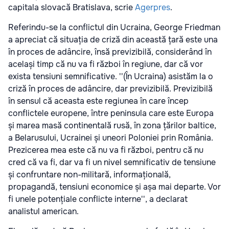
capitala slovacă Bratislava, scrie
Agerpres
.
Referindu-se la conflictul din Ucraina, George Friedman
a apreciat că situația de criză din această țară este una
în proces de adâncire, însă previzibilă, considerând în
același timp că nu va fi război în regiune, dar că vor
exista tensiuni semnificative. ''(În Ucraina) asistăm la o
criză în proces de adâncire, dar previzibilă. Previzibilă
în sensul că aceasta este regiunea în care încep
conflictele europene, între peninsula care este Europa
și marea masă continentală rusă, în zona țărilor baltice,
a Belarusului, Ucrainei și uneori Poloniei prin România.
Prezicerea mea este că nu va fi război, pentru că nu
cred că va fi, dar va fi un nivel semnificativ de tensiune
și confruntare non-militară, informațională,
propagandă, tensiuni economice și așa mai departe. Vor
fi unele potențiale conflicte interne'', a declarat
analistul american.