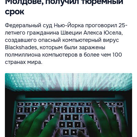
Молдове, получил тюремный
срок
Федеральный суд Нью-Йорка проговорил 25-
летнего гражданина Швеции Алекса Юсела,
создавшего опасный компьютерный вирус
Blackshades, которым были заражены
полмиллиона компьютеров в более чем 100
странах мира.