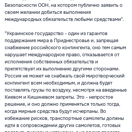
Безопасности ООН, на котором публично заявить о
своем желании добиться выполнения
международных обязательств любыми средствами".
"Украинское государство - один из гарантов
поддержания мира в Приднестровье и, запрещая
снабжение российского контингента, оно тем самым
нарушает международное право, отказывается от
исполнения собственных обязательств и
препятствует их выполнению другими сторонами.
Россия не может не снабжать свой миротворческий
контингент всем необходимым, и должна будет
поставлять грузы по воздуху, несмотря на введенные
Киевом и Кишиневом запреты. Это - непростое
решение, и оно должно применяться только тогда,
когда мирные средства будут исчерпаны. Во
избежание рисков, транспортные самолеты должны
идти в сопровождении других самолетов, готовых