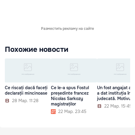
Разместить рекламу на сайте
Похожие новости
Ce riscați dacă faceți
Ce le-a spus Fostul
Un fost angajat al 
declarații mincinoase
președinte francez
a dat instituția în
Nicolas Sarkozy
judecată. Motivul
28 Мар. 11:28
magistraților
22 Мар. 15:45
22 Мар. 23:45