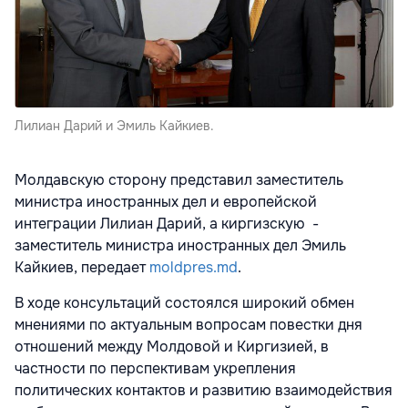
Лилиан Дарий и Эмиль Кайкиев.
Молдавскую сторону представил заместитель
министра иностранных дел и европейской
интеграции Лилиан Дарий,
а киргизскую -
заместитель министра иностранных дел Эмиль
Кайкиев, передает
moldpres.md
.
В ходе консультаций состоялся широкий обмен
мнениями по актуальным вопросам повестки дня
отношений между Молдовой и Киргизией, в
частности по перспективам укрепления
политических контактов и развитию взаимодействия