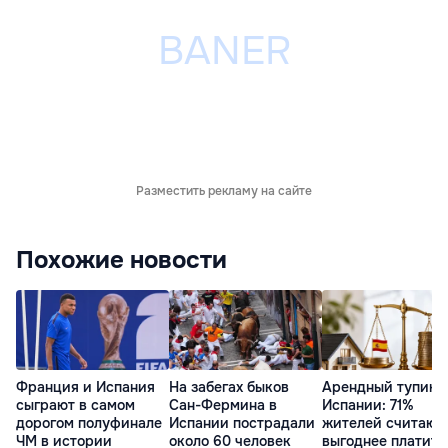
Разместить рекламу на сайте
Похожие новости
Франция и Испания
На забегах быков
Арендный тупик 
сыграют в самом
Сан-Фермина в
Испании: 71%
дорогом полуфинале
Испании пострадали
жителей считают,
ЧМ в истории
около 60 человек
выгоднее платить