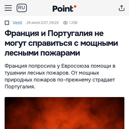
RU
Vesti
26 июля 2017, 09:29
1 258
Франция и Португалия не
могут справиться с мощными
лесными пожарами
Франция попросила у Евросоюза помощи в
тушении лесных пожаров. От мощных
природных пожаров по-прежнему страдает
Португалия.