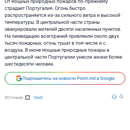
От мощных природных пожаров по-прежнему
страдает Португалия. Огонь быстро
распространяется из-за сильного ветра и высокой
температуры. В центральной части страны
эвакуировали жителей десяти населенных пунктов.
На ликвидацию возгораний привлекли около двух
тысяч пожарных, огонь тушат в том числе и с
воздуха. В июне мощные природные пожары в
центральной части Португалии унесли жизни более
шестидесяти человек.
Подпишитесь на новости Point.md в Google
Источник
Vesti