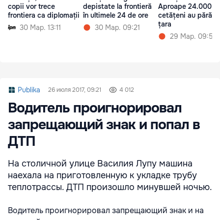
copii vor trece
depistate la frontieră
Aproape 24.000 d
frontiera ca diplomații
în ultimele 24 de ore
cetățeni au părăsit
țara
30 Мар. 13:11
30 Мар. 09:21
29 Мар. 09:50
Publika
26 июля 2017, 09:21
4 012
Водитель проигнорировал
запрещающий знак и попал в
ДТП
На столичной улице Василия Лупу машина
наехала на приготовленную к укладке трубу
теплотрассы. ДТП произошло минувшей ночью.
Водитель проигнорировал запрещающий знак и на