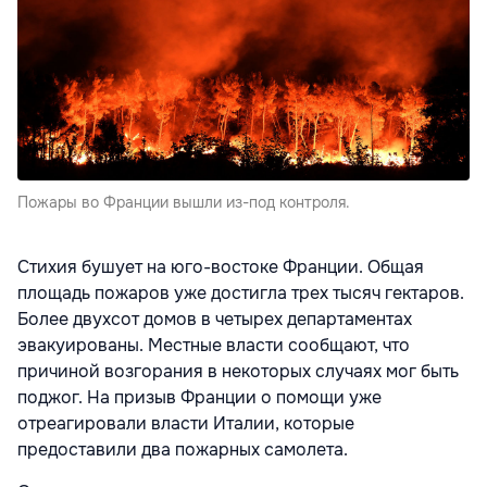
Пожары во Франции вышли из-под контроля.
Стихия бушует на юго-востоке Франции. Общая
площадь пожаров уже достигла трех тысяч гектаров.
Более двухсот домов в четырех департаментах
эвакуированы. Местные власти сообщают, что
причиной возгорания в некоторых случаях мог быть
поджог. На призыв Франции о помощи уже
отреагировали власти Италии, которые
предоставили два пожарных самолета.