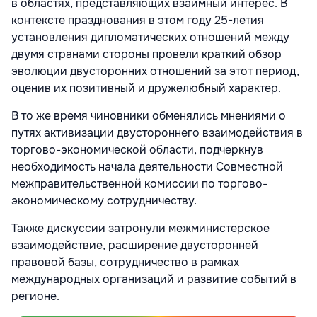
в областях, представляющих взаимный интерес. В
контексте празднования в этом году 25-летия
установления дипломатических отношений между
двумя странами стороны провели краткий обзор
эволюции двусторонних отношений за этот период,
оценив их позитивный и дружелюбный характер.
В то же время чиновники обменялись мнениями о
путях активизации двустороннего взаимодействия в
торгово-экономической области, подчеркнув
необходимость начала деятельности Совместной
межправительственной комиссии по торгово-
экономическому сотрудничеству.
Также дискуссии затронули межминистерское
взаимодействие, расширение двусторонней
правовой базы, сотрудничество в рамках
международных организаций и развитие событий в
регионе.