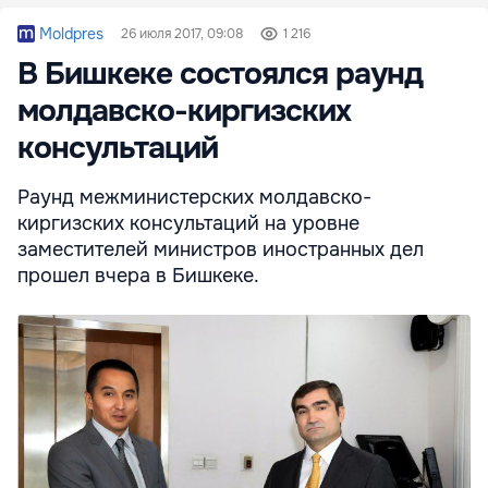
Moldpres
26 июля 2017, 09:08
1 216
В Бишкеке состоялся раунд
молдавско-киргизских
консультаций
Раунд межминистерских молдавско-
киргизских консультаций на уровне
заместителей министров иностранных дел
прошел вчера в Бишкеке.