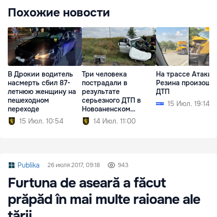
Похожие новости
В Дрокии водитель
Три человека
На трассе Атаки
насмерть сбил 87-
пострадали в
Резина произошл
летнюю женщину на
результате
ДТП
пешеходном
серьезного ДТП в
15 Июл. 19:14
переходе
Новоаненском
районе
15 Июл. 10:54
14 Июл. 11:00
Publika
26 июля 2017, 09:18
943
Furtuna de aseară a făcut
prăpăd în mai multe raioane ale
ţării