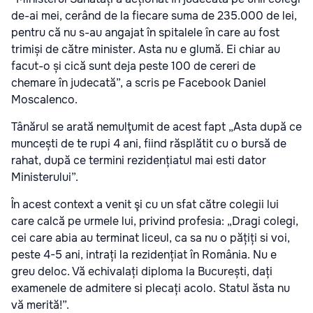
de-ai mei, cerând de la fiecare suma de 235.000 de lei,
pentru că nu s-au angajat în spitalele în care au fost
trimiși de către minister.
Asta nu e glumă. Ei chiar au
facut-o și cică sunt deja peste 100 de cereri de
chemare în judecată”, a scris pe Facebook Daniel
Moscalenco.
Tânărul se arată nemulţumit de acest fapt „Asta după ce
muncești de te rupi 4 ani, fiind răsplătit cu o bursă de
rahat, după ce termini rezidențiatul mai esti dator
Ministerului”.
În acest context a venit şi cu un sfat către colegii lui
care calcă pe urmele lui, privind profesia: „Dragi colegi,
cei care abia au terminat liceul, ca sa nu o pățiți si voi,
peste 4-5 ani, intrați la rezidențiat în România. Nu e
greu deloc. Vă echivalați diploma la București, dați
examenele de admitere si plecați acolo. Statul ăsta nu
vă merită!”.