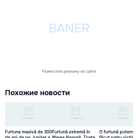
Разместить рекламу на сайте
Похожие новости
Furtuna masivă de 300
Furtună extremă în
O furtună puternic
de ani de pe Jupiter a
Marea Neagră. Toate
făcut patru victime