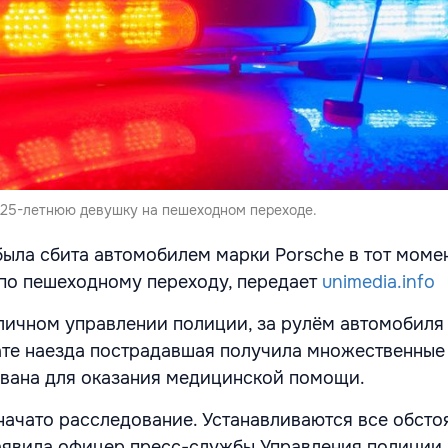
 25-летнюю девушку на пешеходном переходе.
была сбита автомобилем марки Porsche в тот момен
по пешеходному переходу, передает
unimedia.info
личном управлении полиции, за рулём автомобиля
ате наезда пострадавшая получила множественные
вана для оказания медицинской помощи.
начато расследование. Устанавливаются все обсто
заявила офицер пресс-службы Управления полиции