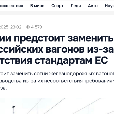
оисшествия
В мире
Спорт
Леди
Авто
Нау
2025, 23:02
4 579
и предстоит заменить
ссийских вагонов из-за
тствия стандартам ЕС
оит заменить сотни железнодорожных вагоно
зводства из-за их несоответствия требования
за.