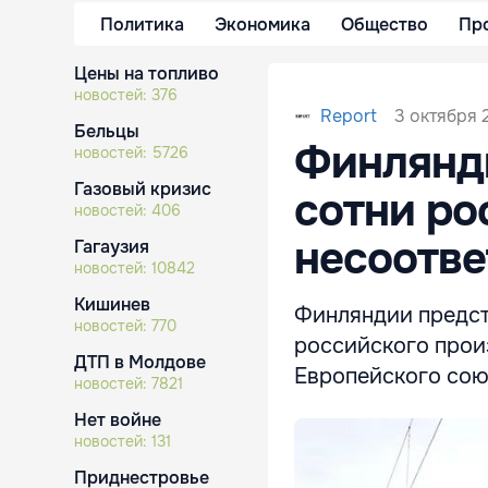
Политика
Экономика
Общество
Пр
Цены на топливо
новостей:
376
3 октября 
Report
Бельцы
Финлянди
новостей:
5726
Газовый кризис
сотни ро
новостей:
406
несоотве
Гагаузия
новостей:
10842
Кишинев
Финляндии предст
новостей:
770
российского прои
ДТП в Молдове
Европейского сою
новостей:
7821
Нет войне
новостей:
131
Приднестровье