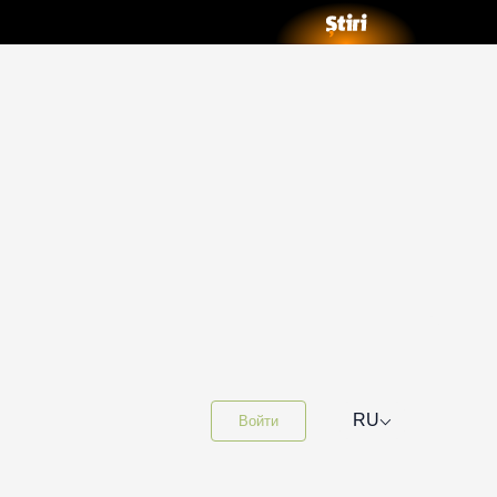
⌵
RU
Войти