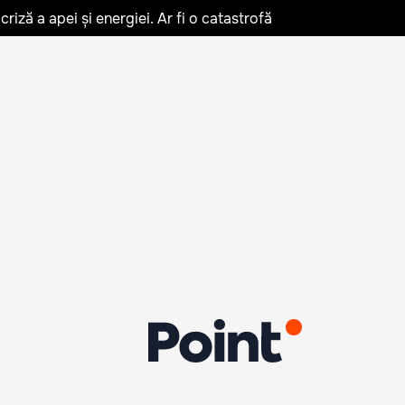
iză a apei și energiei. Ar fi o catastrofă