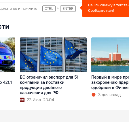
Нашли ошибку в тексте
+
делите ее и нажмите
CTRL
ENTER
Сообщите нам!
сти
ЕС ограничил экспорт для 51
Первый в мире пр
 421,1
компании за поставки
захоронению ядер
продукции двойного
одобрили в Финля
назначения для РФ
3 дня назад
23 Июл. 23:04