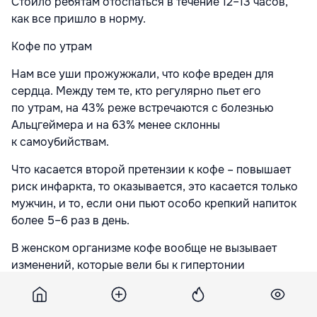
Стоило ребятам отоспаться в течение 12–13 часов,
как все пришло в норму.
Кофе по утрам
Нам все уши прожужжали, что кофе вреден для
сердца. Между тем те, кто регулярно пьет его
по утрам, на 43% реже встречаются с болезнью
Альцгеймера и на 63% менее склонны
к самоубийствам.
Что касается второй претензии к кофе – повышает
риск инфаркта, то оказывается, это касается только
мужчин, и то, если они пьют особо крепкий напиток
более 5–6 раз в день.
В женском организме кофе вообще не вызывает
изменений, которые вели бы к гипертонии
и в итоге – к инфарктам.
Уже несколько лет Европейское общество