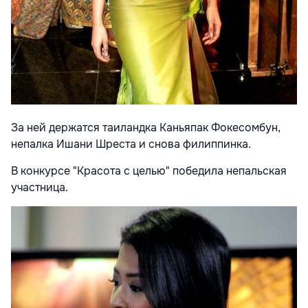
За ней держатся таиландка Каньяпак Фокесомбун,
непалка Ишани Шреста и снова филиппинка.
В конкурсе "Красота с целью" победила непальская
участница.