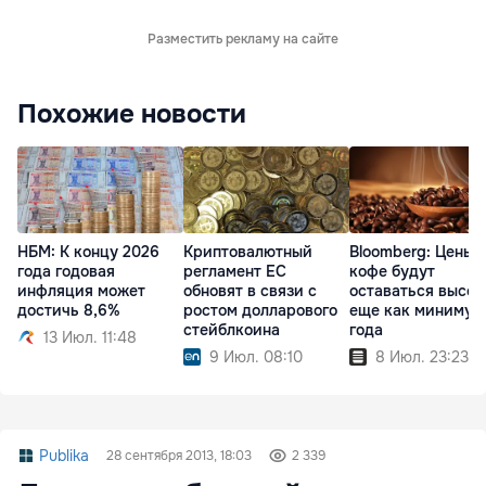
Разместить рекламу на сайте
Похожие новости
НБМ: К концу 2026
Криптовалютный
Bloomberg: Цены 
года годовая
регламент ЕС
кофе будут
инфляция может
обновят в связи с
оставаться высо
достичь 8,6%
ростом долларового
еще как минимум
стейблкоина
года
13 Июл. 11:48
9 Июл. 08:10
8 Июл. 23:23
Publika
28 сентября 2013, 18:03
2 339