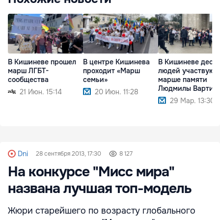
В Кишиневе прошел
В центре Кишинева
В Кишиневе деся
марш ЛГБТ-
проходит «Марш
людей участвуют
сообщества
семьи»
марше памяти
Людмилы Вартик
21 Июн. 15:14
20 Июн. 11:28
29 Мар. 13:30
Dni
28 сентября 2013, 17:30
8 127
На конкурсе "Мисс мира"
названа лучшая топ-модель
Жюри старейшего по возрасту глобального