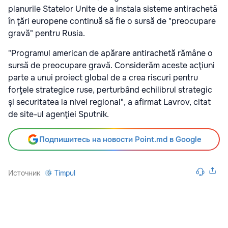
planurile Statelor Unite de a instala sisteme antirachetã
în ţări europene continuă să fie o sursă de "preocupare
gravă" pentru Rusia.
"Programul american de apărare antirachetă rămâne o
sursă de preocupare gravă. Considerăm aceste acţiuni
parte a unui proiect global de a crea riscuri pentru
forţele strategice ruse, perturbând echilibrul strategic
şi securitatea la nivel regional", a afirmat Lavrov, citat
de site-ul agenţiei Sputnik.
Подпишитесь на новости Point.md в Google
Источник
Timpul