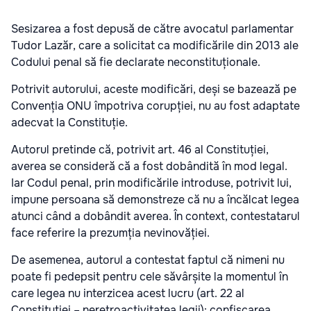
Sesizarea a fost depusă de către avocatul parlamentar
Tudor Lazăr, care a solicitat ca modificările din 2013 ale
Codului penal să fie declarate neconstituționale.
Potrivit autorului, aceste modificări, deși se bazează pe
Convenția ONU împotriva corupției, nu au fost adaptate
adecvat la Constituție.
Autorul pretinde că, potrivit art. 46 al Constituției,
averea se consideră că a fost dobândită în mod legal.
Iar Codul penal, prin modificările introduse, potrivit lui,
impune persoana să demonstreze că nu a încălcat legea
atunci când a dobândit averea. În context, contestatarul
face referire la prezumția nevinovăției.
De asemenea, autorul a contestat faptul că nimeni nu
poate fi pedepsit pentru cele săvârșite la momentul în
care legea nu interzicea acest lucru (art. 22 al
Constituției – neretroactivitatea legii): confiscarea