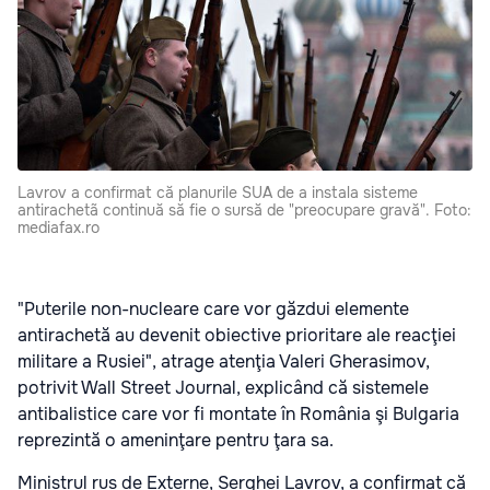
Lavrov a confirmat că planurile SUA de a instala sisteme
antirachetã continuă să fie o sursă de "preocupare gravă". Foto:
mediafax.ro
"Puterile non-nucleare care vor găzdui elemente
antirachetă au devenit obiective prioritare ale reacţiei
militare a Rusiei", atrage atenţia Valeri Gherasimov,
potrivit Wall Street Journal, explicând că sistemele
antibalistice care vor fi montate în România şi Bulgaria
reprezintă o ameninţare pentru ţara sa.
Ministrul rus de Externe, Serghei Lavrov, a confirmat că