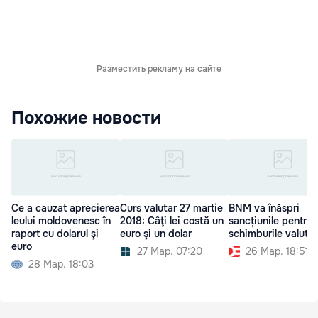
Разместить рекламу на сайте
Похожие новости
Ce a cauzat aprecierea
Curs valutar 27 martie
BNM va înăspri
leului moldovenesc în
2018: Câţi lei costă un
sancțiunile pentru
raport cu dolarul şi
euro şi un dolar
schimburile valuta
euro
27 Мар. 07:20
26 Мар. 18:51
28 Мар. 18:03