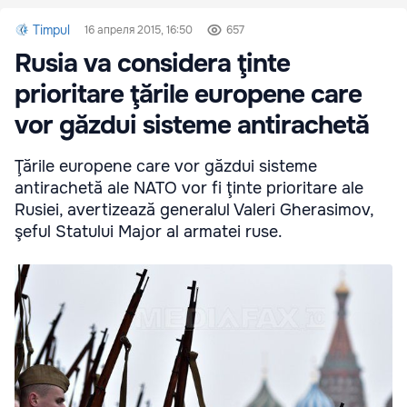
Timpul
16 апреля 2015, 16:50
657
Rusia va considera ţinte
prioritare ţările europene care
vor găzdui sisteme antirachetă
Ţările europene care vor găzdui sisteme
antirachetă ale NATO vor fi ţinte prioritare ale
Rusiei, avertizează generalul Valeri Gherasimov,
şeful Statului Major al armatei ruse.