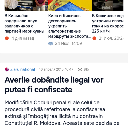
В Кишинёве
Киев и Кишинев
В Кишиневе води
задержали двух
договорились
устроили опасны
закладчиков с
укрепить
гонки на скорост
партией марихуаны
альтернативные
225 км/ч
маршруты экспорта
4 дня назад
21 Июл. 20:24
зерна
24 Июл. 14:09
Ziarulnational
16 апреля 2015, 16:47
815
Averile dobândite ilegal vor
putea fi confiscate
Modificările Codului penal și ale celui de
procedură civilă referitoare la confiscarea
extinsă și îmbogățirea ilicită nu contravin
Constituției R. Moldova. Aceasta este decizia de