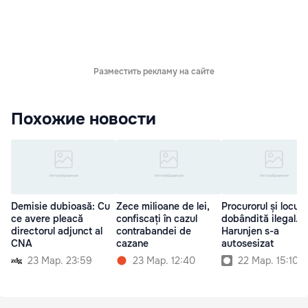
Разместить рекламу на сайте
Похожие новости
Demisie dubioasă: Cu
Zece milioane de lei,
Procurorul și locui
ce avere pleacă
confiscați în cazul
dobândită ilegal.
directorul adjunct al
contrabandei de
Harunjen s-a
CNA
cazane
autosesizat
23 Мар. 23:59
23 Мар. 12:40
22 Мар. 15:10