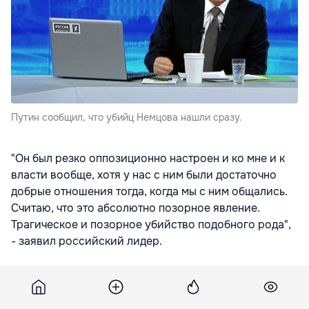
Путин сообщил, что убийц Немцова нашли сразу.
"Он был резко оппозиционно настроен и ко мне и к
власти вообще, хотя у нас с ним были достаточно
добрые отношения тогда, когда мы с ним общались.
Считаю, что это абсолютно позорное явление.
Трагическое и позорное убийство подобного рода",
- заявил российский лидер.
Следователям ФСБ и МВД были известны имена
исполнителей уже "буквально через день-полтора"
после преступления, рассказал Путин. "Вопрос был