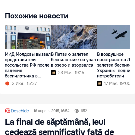
Похожие новости
МИД Молдовы вызвал
В Латвию залетел
В воздушное
представителя
беспилотник: он упал
пространство Ла
посольства РФ после
в озеро и взорвался
залетел беспилот
падения
Украины: подним
23 Мая. 19:15
беспилотника в
истребители
Румынии
2 Июн. 15:27
17 Мая. 19:00
Deschide
16 апреля 2015, 16:54
652
La final de săptămână, leul
cedează semnificativ față de