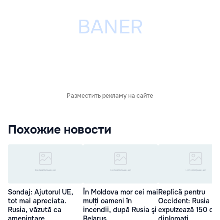
Разместить рекламу на сайте
Похожие новости
Sondaj: Ajutorul UE,
În Moldova mor cei mai
Replică pentru
tot mai apreciata.
mulți oameni în
Occident: Rusia
Rusia, văzută ca
incendii, după Rusia şi
expulzează 150 de
ameninţare
Belarus
diplomați