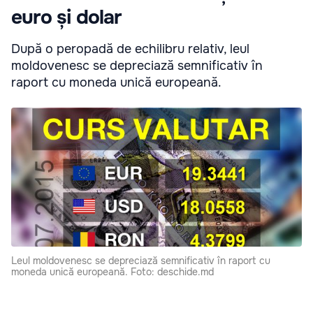
euro și dolar
După o peropadă de echilibru relativ, leul
moldovenesc se depreciază semnificativ în
raport cu moneda unică europeană.
Leul moldovenesc se depreciază semnificativ în raport cu
moneda unică europeană. Foto: deschide.md