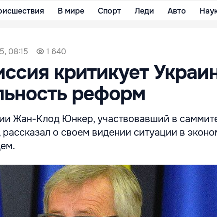
оисшествия
В мире
Спорт
Леди
Авто
Нау
5, 08:15
1 640
ссия критикует Украин
льность реформ
ии Жан-Клод Юнкер, участвовавший в саммите
 рассказал о своем видении ситуации в экон
ем.