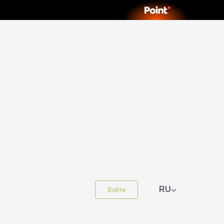
⌵
RU
Войти