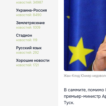
новостей:
34987
Украина-Россия
новостей:
8490
Землетрясение
новостей:
1009
Стадион
новостей:
119
Русский язык
новостей:
292
Хорошие новости
новостей:
1721
Жан-Клод Юнкер недоволе
В саммите, помимо 
премьер-министр Ар
Туск.