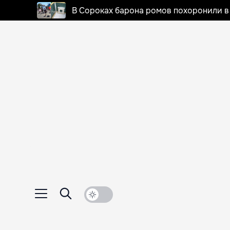
В Сороках барона ромов похоронили в