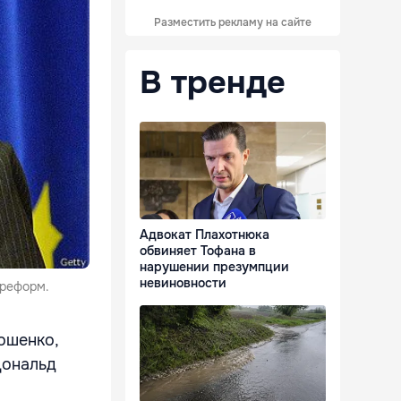
Разместить рекламу на сайте
В тренде
Адвокат Плахотнюка
обвиняет Тофана в
нарушении презумпции
невиновности
 реформ.
ошенко,
Дональд