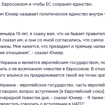
с Евросоюзом и чтобы ЕС сохранял единство.
м Юнкер называет политическое единство внутри
емьера 19 лет, я скажу вам, что не бывает правител
Я сказал им, и они со мной согласились, что самое
раины. Мне кажется, что президент и премьер нал
е отношения", - сказал Юнкер.
я Украина и является европейским государством, п
ить о ее возможном членстве в Евросоюзе. В отн
го альянса он придерживается такой же точки зре
Украина - европейское государство, часть европе
е говорил, вопрос вступления [в Европейский союз]
чередной повестке дня, - сказал Юнкер. - Я также
перестать говорить о вступлении в НАТО".