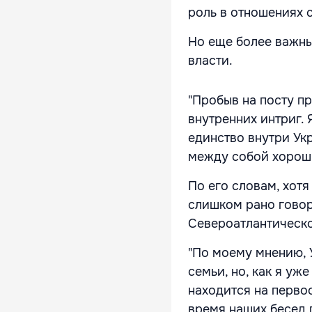
роль в отношениях 
Но еще более важны
власти.
"Пробыв на посту пр
внутренних интриг. 
единство внутри Ук
между собой хороши
По его словам, хот
слишком рано говор
Североатлантическо
"По моему мнению, 
семьи, но, как я уж
находится на первоо
время наших бесед 