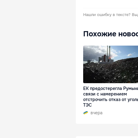
Нашли ошибку в тексте?
Вы
Похожие ново
ЕК предостерегла Румын
связи с намерением
отстрочить отказ от угол
ТЭС
вчера