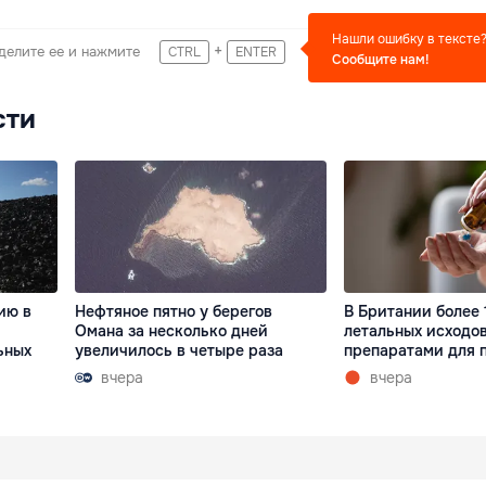
Нашли ошибку в тексте
+
делите ее и нажмите
CTRL
ENTER
Сообщите нам!
сти
ию в
Нефтяное пятно у берегов
В Британии более 
Омана за несколько дней
летальных исходов
ьных
увеличилось в четыре раза
препаратами для 
вчера
вчера