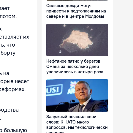
Сильные дожди могут
пает
привести к подтоплениям на
 потом.
севере и в центре Молдовы
х
ставляет их
ь, что
 борту
Нефтяное пятно у берегов
Омана за несколько дней
увеличилось в четыре раза
ь на
торые несет
 реформах.
водства
Залужный пояснил свои
.
слова: К НАТО много
вопросов, мы технологически
до большую
впереди