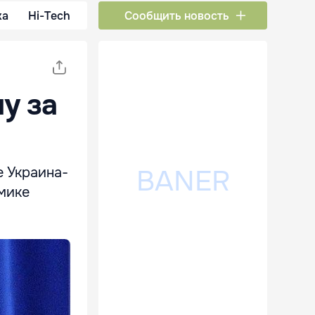
ка
Hi-Tech
Сообщить новость
у за
 Украина-
омике