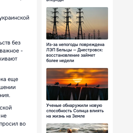
 украинской
ьств без
Из-за непогоды повреждена
ЛЭП Бельцы — Днестровск:
 важное -
восстановление займет
аживают
более недели
ока еще
ошении
ния.
Ученые обнаружили новую
йской
способность Солнца влиять
 не
на жизнь на Земле
 просил во