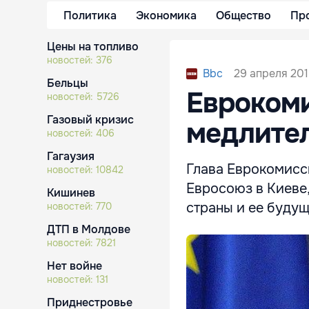
Политика
Экономика
Общество
Пр
Цены на топливо
новостей:
376
29 апреля 201
Bbc
Бельцы
Еврокоми
новостей:
5726
Газовый кризис
медлите
новостей:
406
Гагаузия
Глава Еврокомисс
новостей:
10842
Евросоюз в Киеве,
Кишинев
страны и ее будущ
новостей:
770
ДТП в Молдове
новостей:
7821
Нет войне
новостей:
131
Приднестровье