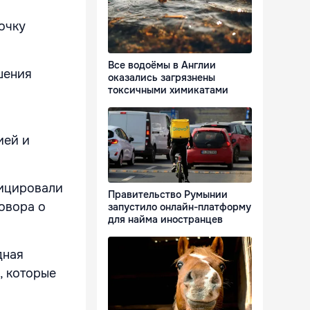
очку
Все водоёмы в Англии
шения
оказались загрязнены
токсичными химикатами
ией и
фицировали
Правительство Румынии
овора о
запустило онлайн-платформу
для найма иностранцев
дная
, которые