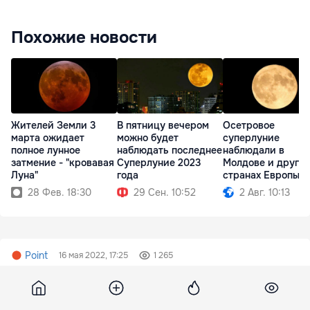
Похожие новости
Жителей Земли 3
В пятницу вечером
Осетровое
марта ожидает
можно будет
суперлуние
полное лунное
наблюдать последнее
наблюдали в
затмение - "кровавая
Суперлуние 2023
Молдове и других
Луна"
года
странах Европы
28 Фев. 18:30
29 Сен. 10:52
2 Авг. 10:13
Point
16 мая 2022, 17:25
1 265
Ауреску: Румыния
поддерживает шестой пакет