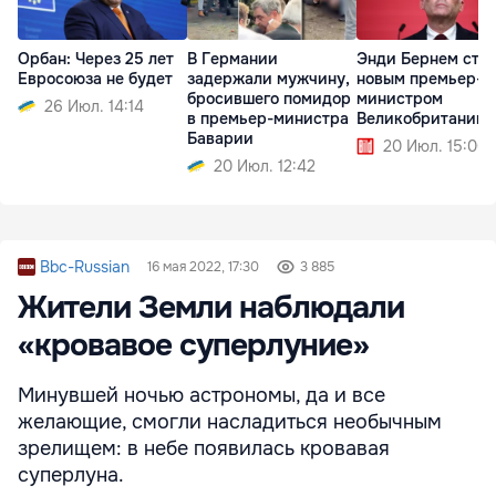
Орбан: Через 25 лет
В Германии
Энди Бернем ста
Евросоюза не будет
задержали мужчину,
новым премьер-
бросившего помидор
министром
26 Июл. 14:14
в премьер-министра
Великобритании
Баварии
20 Июл. 15:00
20 Июл. 12:42
Bbc-Russian
16 мая 2022, 17:30
3 885
Жители Земли наблюдали
«кровавое суперлуние»
Минувшей ночью астрономы, да и все
желающие, смогли насладиться необычным
зрелищем: в небе появилась кровавая
суперлуна.