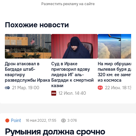
Разместить рекламу на сайте
Похожие новости
Дрон атаковал в
Суд в Ираке
На мир обрушила
Багдаде штаб-
приговорил вдову
пылевая буря дл
квартиру
лидера ИГ аль-
320 км: ее замет
разведслужбы Ирака
Багдади к смертной
из космоса
казни
21 Мар. 19:00
22 Июн. 18:13
12 Июл. 14:40
Point
16 мая 2022, 17:55
3 076
Румыния должна срочно