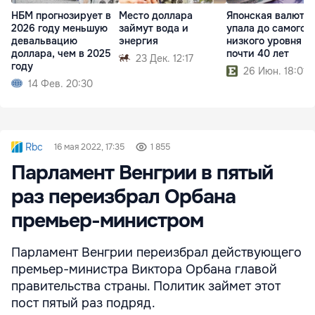
НБМ прогнозирует в
Место доллара
Японская валюта
2026 году меньшую
займут вода и
упала до самого
девальвацию
энергия
низкого уровня за
доллара, чем в 2025
почти 40 лет
23 Дек. 12:17
году
26 Июн. 18:01
14 Фев. 20:30
Rbc
16 мая 2022, 17:35
1 855
Парламент Венгрии в пятый
раз переизбрал Орбана
премьер-министром
Парламент Венгрии переизбрал действующего
премьер-министра Виктора Орбана главой
правительства страны. Политик займет этот
пост пятый раз подряд.