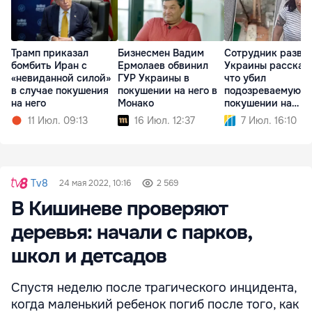
Трамп приказал
Бизнесмен Вадим
Сотрудник разве
бомбить Иран с
Ермолаев обвинил
Украины рассказа
«невиданной силой»
ГУР Украины в
что убил
в случае покушения
покушении на него в
подозреваемую в
на него
Монако
покушении на
олигарха
11 Июл. 09:13
16 Июл. 12:37
7 Июл. 16:10
Tv8
24 мая 2022, 10:16
2 569
В Кишиневе проверяют
деревья: начали с парков,
школ и детсадов
Спустя неделю после трагического инцидента,
когда маленький ребенок погиб после того, как