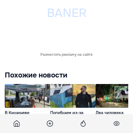
Разместить рекламу на сайте
Похожие новости
В Кишиневе
Погибшим из-за
Два человека
установят палатки
непогоды мужчиной
погибли во время
первой помощи для
оказался режиссер
вчерашней непог
борьбы с жарой
Аркадие Споялэ
12 Июн. 10:57