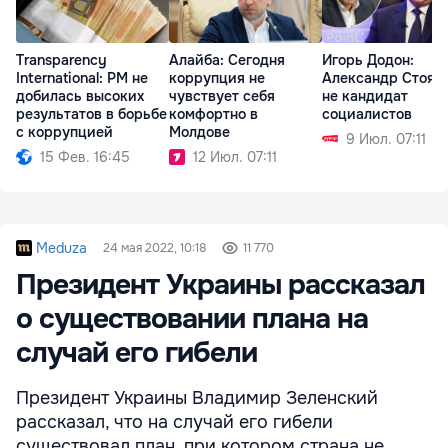
Transparency
Алайба: Сегодня
Игорь Додон:
International: РМ не
коррупция не
Александр Стоян
добилась высоких
чувствует себя
не кандидат
результатов в борьбе
комфортно в
социалистов
с коррупцией
Молдове
9 Июл. 07:11
15 Фев. 16:45
12 Июл. 07:11
Meduza
24 мая 2022, 10:18
11 770
Президент Украины рассказал
о существовании плана на
случай его гибели
Президент Украины Владимир Зеленский
рассказал, что на случай его гибели
существовал план, при котором страна не