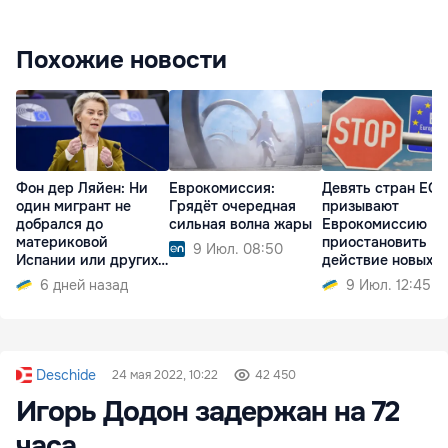
Похожие новости
Фон дер Ляйен: Ни
Еврокомиссия:
Девять стран ЕС
один мигрант не
Грядёт очередная
призывают
добрался до
сильная волна жары
Еврокомиссию
материковой
приостановить
9 Июл. 08:50
Испании или других
действие новых
стран ЕС
правил въезда
6 дней назад
9 Июл. 12:45
Deschide
24 мая 2022, 10:22
42 450
Игорь Додон задержан на 72
часа