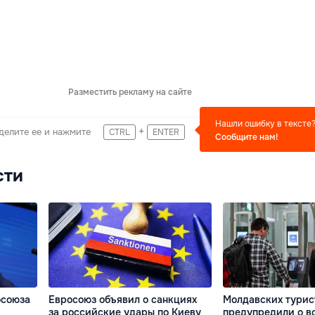
Разместить рекламу на сайте
Нашли ошибку в тексте
+
делите ее и нажмите
CTRL
ENTER
Сообщите нам!
сти
осоюза
Евросоюз объявил о санкциях
Молдавских турис
за российские удары по Киеву
предупредили о в