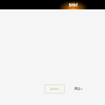
⌵
RU
Войти