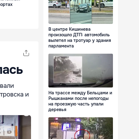
портах
В центре Кишинева
произошло ДТП: автомобиль
вылетел на тротуар у здания
парламента
лась
евали
На трассе между Бельцами и
стровска и
Рышканами после непогоды
на проезжую часть упали
деревья