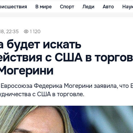
оисшествия
В мире
Спорт
Леди
Авто
Нау
18, 22:35
1 120
а будет искать
йствия с США в торгов
 Могерини
 Евросоюза Федерика Могерини заявила, что 
удничества с США в торговле.