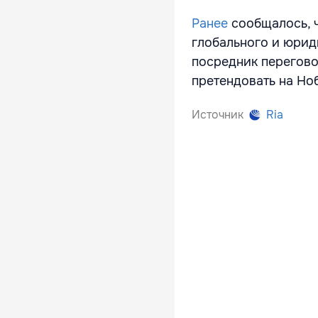
Ранее
сообщалось, ч
глобального и юри
посредник перегов
претендовать на Но
Источник
Ria