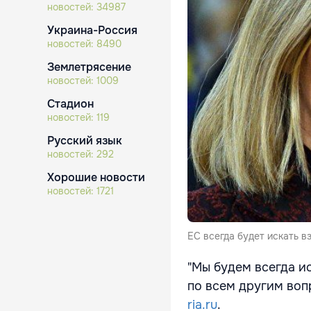
новостей:
34987
Украина-Россия
новостей:
8490
Землетрясение
новостей:
1009
Стадион
новостей:
119
Русский язык
новостей:
292
Хорошие новости
новостей:
1721
ЕС всегда будет искать в
"Мы будем всегда и
по всем другим вопр
ria.ru
.