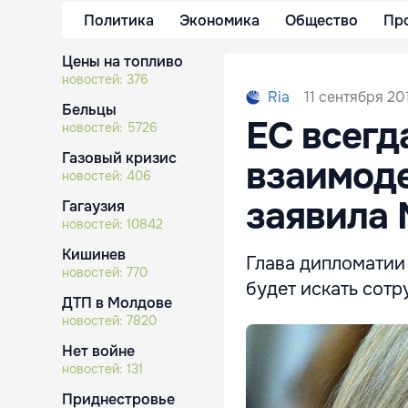
Политика
Экономика
Общество
Пр
Цены на топливо
новостей:
376
11 сентября 20
Ria
Бельцы
ЕС всегд
новостей:
5726
Газовый кризис
взаимоде
новостей:
406
заявила
Гагаузия
новостей:
10842
Кишинев
Глава дипломатии
новостей:
770
будет искать сотр
ДТП в Молдове
новостей:
7820
Нет войне
новостей:
131
Приднестровье