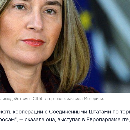
заимодействия с США в торговле, заявила Могерини.
скать кооперации с Соединенными Штатами по торг
осам", — сказала она, выступая в Европарламенте,