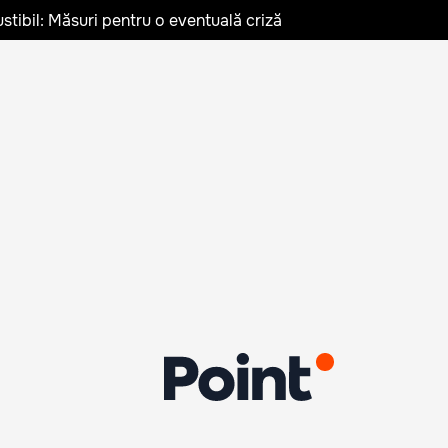
stibil: Măsuri pentru o eventuală criză