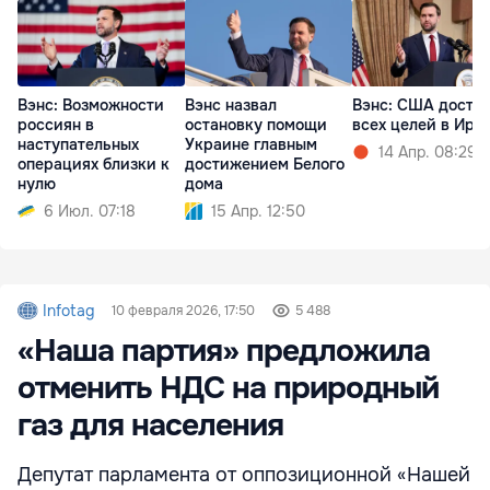
Вэнс: Возможности
Вэнс назвал
Вэнс: США дости
россиян в
остановку помощи
всех целей в Ира
наступательных
Украине главным
14 Апр. 08:29
операциях близки к
достижением Белого
нулю
дома
6 Июл. 07:18
15 Апр. 12:50
Infotag
10 февраля 2026, 17:50
5 488
«Наша партия» предложила
отменить НДС на природный
газ для населения
Депутат парламента от оппозиционной «Нашей