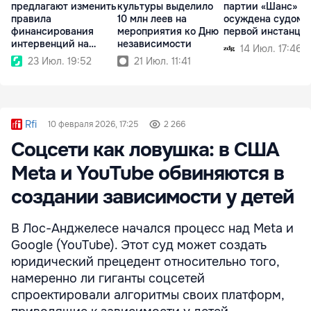
предлагают изменить
культуры выделило
партии «Шанс»
правила
10 млн леев на
осуждена судом
финансирования
мероприятия ко Дню
первой инстанци
интервенций на
независимости
14 Июл. 17:46
аграрном рынке
23 Июл. 19:52
21 Июл. 11:41
Rfi
10 февраля 2026, 17:25
2 266
Соцсети как ловушка: в США
Meta и YouTube обвиняются в
создании зависимости у детей
В Лос-Анджелесе начался процесс над Meta и
Google (YouTube). Этот суд может создать
юридический прецедент относительно того,
намеренно ли гиганты соцсетей
спроектировали алгоритмы своих платформ,