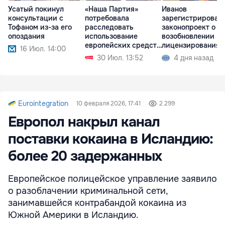
Усатый покинул
«Наша Партия»
Иванов
консультации с
потребовала
зарегистрировал
Тофаном из-за его
расследовать
законопроект о
опоздания
использование
возобновлении
европейских средств
лицензирования
16 Июл. 14:00
в Молдове
импорта зерновы
30 Июл. 13:52
4 дня назад
Eurointegration
10 февраля 2026, 17:41
2 299
Европол накрыл канал
поставки кокаина в Исландию:
более 20 задержанных
Европейское полицейское управление заявило
о разоблачении криминальной сети,
занимавшейся контрабандой кокаина из
Южной Америки в Исландию.