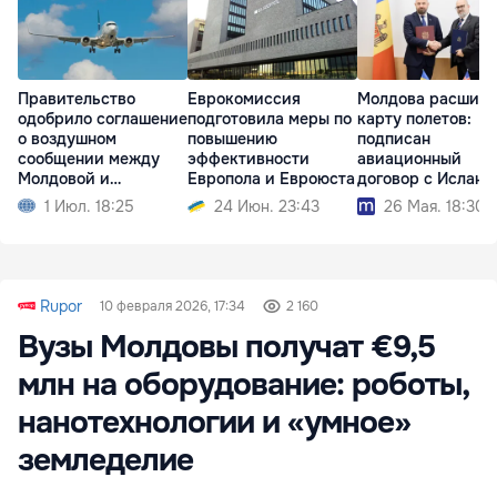
Правительство
Еврокомиссия
Молдова расширя
одобрило соглашение
подготовила меры по
карту полетов:
о воздушном
повышению
подписан
сообщении между
эффективности
авиационный
Молдовой и
Европола и Евроюста
договор с Исланд
Исландией
1 Июл. 18:25
24 Июн. 23:43
26 Мая. 18:30
Rupor
10 февраля 2026, 17:34
2 160
Вузы Молдовы получат €9,5
млн на оборудование: роботы,
нанотехнологии и «умное»
земледелие