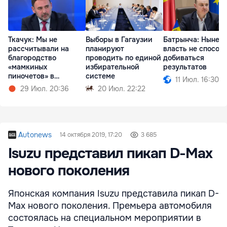
Ткачук: Мы не
Выборы в Гагаузии
Батрынча: Нынеш
рассчитывали на
планируют
власть не способ
благородство
проводить по единой
добиваться
«мамкиных
избирательной
результатов
пиночетов» в
системе
11 Июл. 16:30
правительстве
29 Июл. 20:36
20 Июл. 22:22
Autonews
14 октября 2019, 17:20
3 685
Isuzu представил пикап D-Max
нового поколения
Японская компания Isuzu представила пикап D-
Max нового поколения. Премьера автомобиля
состоялась на специальном мероприятии в