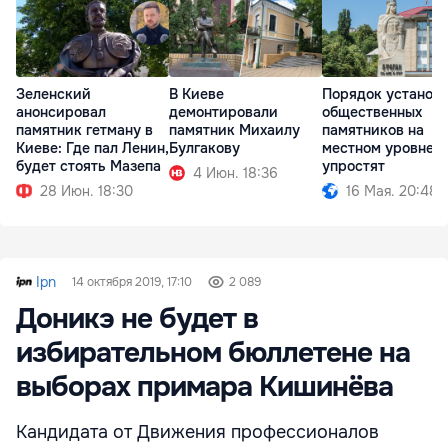
Зеленский
В Киеве
Порядок установ
анонсировал
демонтировали
общественных
памятник гетману в
памятник Михаилу
памятников на
Киеве: Где пал Ленин,
Булгакову
местном уровне
будет стоять Мазепа
упростят
4 Июн. 18:36
28 Июн. 18:30
16 Мая. 20:48
Ipn
14 октября 2019, 17:10
2 089
Доникэ не будет в
избирательном бюллетене на
выборах примара Кишинёва
Кандидата от Движения профессионалов