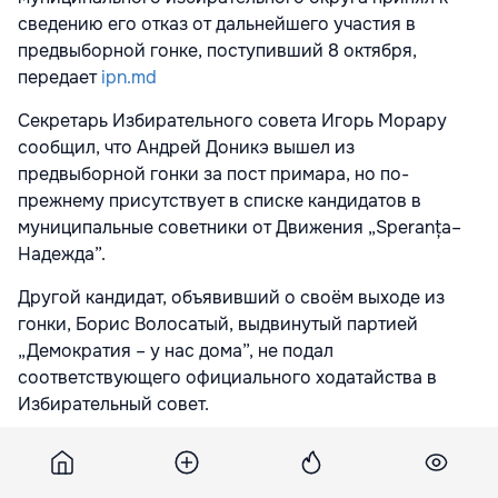
сведению его отказ от дальнейшего участия в
предвыборной гонке, поступивший 8 октября,
передает
ipn.md
Секретарь Избирательного совета Игорь Морару
сообщил, что Андрей Доникэ вышел из
предвыборной гонки за пост примара, но по-
прежнему присутствует в списке кандидатов в
муниципальные советники от Движения „Speranța–
Надежда”.
Другой кандидат, объявивший о своём выходе из
гонки, Борис Волосатый, выдвинутый партией
„Демократия – у нас дома”, не подал
соответствующего официального ходатайства в
Избирательный совет.
Последним днём, когда кандидаты могли выйти из
гонки, было 12 октября.