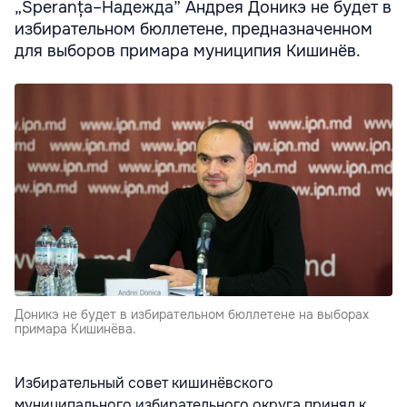
„Speranța–Надежда” Андрея Доникэ не будет в
избирательном бюллетене, предназначенном
для выборов примара муниципия Кишинёв.
Доникэ не будет в избирательном бюллетене на выборах
примара Кишинёва.
Избирательный совет кишинёвского
муниципального избирательного округа принял к