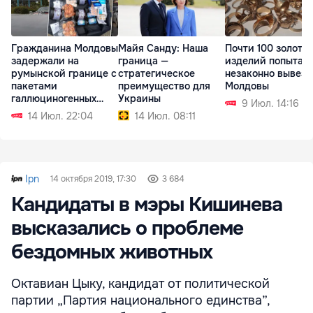
Гражданина Молдовы
Майя Санду: Наша
Почти 100 золоты
задержали на
граница —
изделий попытал
румынской границе с
стратегическое
незаконно вывезт
пакетами
преимущество для
Молдовы
галлюциногенных
Украины
9 Июл. 14:16
грибов
14 Июл. 22:04
14 Июл. 08:11
Ipn
14 октября 2019, 17:30
3 684
Кандидаты в мэры Кишинева
высказались о проблеме
бездомных животных
Октавиан Цыку, кандидат от политической
партии „Партия национального единства”,