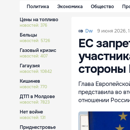
Политика
Экономика
Общество
Пр
Цены на топливо
новостей:
376
9 июня 2026, 1
Dw
Бельцы
ЕС запре
новостей:
5726
Газовый кризис
участник
новостей:
407
стороны
Гагаузия
новостей:
10842
Кишинев
Глава Европейской
новостей:
770
представила во вт
ДТП в Молдове
отношении России
новостей:
7823
Нет войне
новостей:
131
Приднестровье