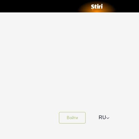
⌵
RU
Войти