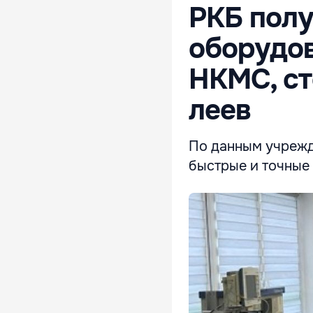
РКБ полу
оборудов
НКМС, ст
леев
По данным учрежд
быстрые и точные