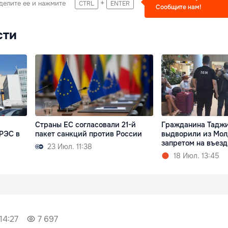
+
делите ее и нажмите
CTRL
ENTER
Сообщите нам!
сти
Страны ЕС согласовали 21-й
Гражданина Тадж
РЭС в
пакет санкций против России
выдворили из Мол
запретом на въезд
23 Июл. 11:38
18 Июл. 13:45
14:27
7 697