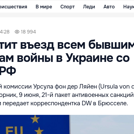
оисшествия
В мире
Спорт
Леди
Авто
Нау
4:28
18 994
тит въезд всем бывши
ам войны в Украине со
 РФ
 комиссии Урсула фон дер Ляйен (Ursula von d
орник, 9 июня, 21-й пакет антивоенных санкций
 передает корреспондентка DW в Брюсселе.