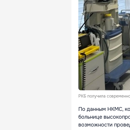
РКБ получила современно
По данным НКМС, к
больнице высокопр
возможности прове