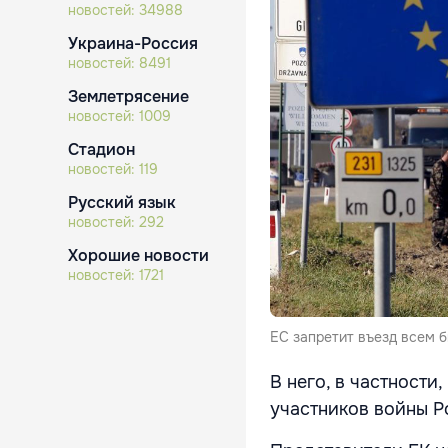
новостей:
34988
Украина-Россия
новостей:
8491
Землетрясение
новостей:
1009
Стадион
новостей:
119
Русский язык
новостей:
292
Хорошие новости
новостей:
1721
ЕС запретит въезд всем 
В него, в частности
участников войны Р