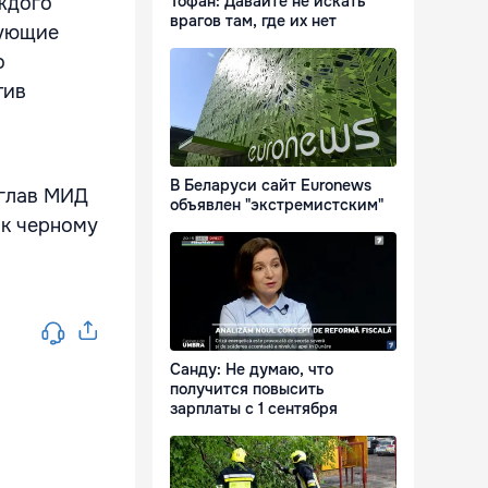
Тофан: Давайте не искать
ждого
врагов там, где их нет
вующие
о
тив
В Беларуси сайт Euronews
 глав МИД
объявлен "экстремистским"
 к черному
Санду: Не думаю, что
получится повысить
зарплаты с 1 сентября