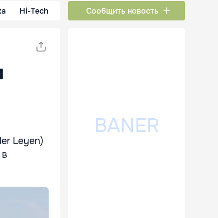
ка
Hi-Tech
Сообщить новость
м
er Leyen)
 в