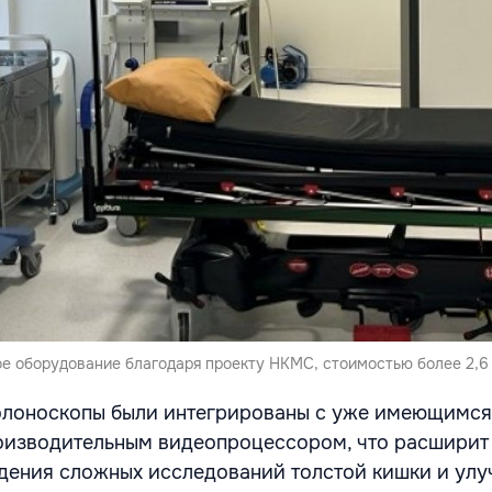
е оборудование благодаря проекту НКМС, стоимостью более 2,6 
олоноскопы были интегрированы с уже имеющимся
оизводительным видеопроцессором, что расширит
дения сложных исследований толстой кишки и улу