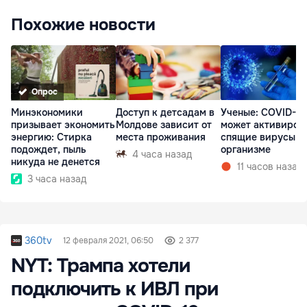
Похожие новости
Опрос
Минэкономики
Доступ к детсадам в
Ученые: COVID-19
призывает экономить
Молдове зависит от
может активиров
энергию: Стирка
места проживания
спящие вирусы в
подождет, пыль
организме
4 часа назад
никуда не денется
11 часов назад
3 часа назад
360tv
12 февраля 2021, 06:50
2 377
NYT: Трампа хотели
подключить к ИВЛ при