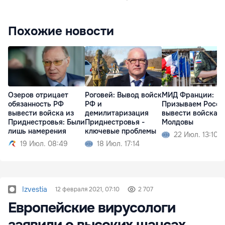
Похожие новости
Озеров отрицает
Роговей: Вывод войск
МИД Франции:
обязанность РФ
РФ и
Призываем Росс
вывести войска из
демилитаризация
вывести войска и
Приднестровья: Были
Приднестровья -
Молдовы
лишь намерения
ключевые проблемы
22 Июл. 13:10
19 Июл. 08:49
18 Июл. 17:14
Izvestia
12 февраля 2021, 07:10
2 707
Европейские вирусологи