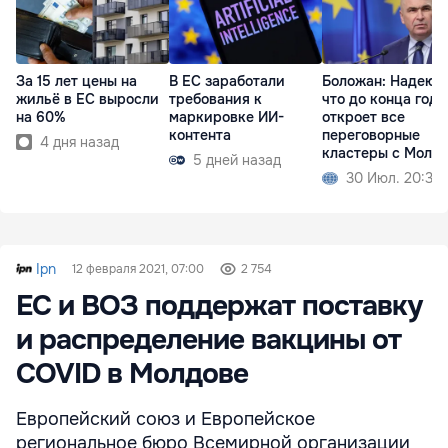
За 15 лет цены на
В ЕС заработали
Боложан: Надеюс
жильё в ЕС выросли
требования к
что до конца года
на 60%
маркировке ИИ-
откроет все
контента
переговорные
4 дня назад
кластеры с Молд
5 дней назад
30 Июл. 20:36
Ipn
12 февраля 2021, 07:00
2 754
ЕС и ВОЗ поддержат поставку
и распределение вакцины от
COVID в Молдове
Европейский союз и Европейское
региональное бюро Всемирной организации