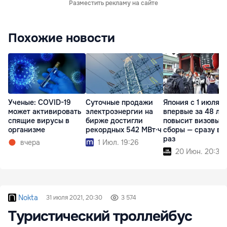
Разместить рекламу на сайте
Похожие новости
Ученые: COVID-19
Суточные продажи
Япония с 1 июля
может активировать
электроэнергии на
впервые за 48 ле
спящие вирусы в
бирже достигли
повысит визовые
организме
рекордных 542 МВт·ч
сборы — сразу в 
раз
вчера
1 Июл. 19:26
20 Июн. 20:30
Nokta
31 июля 2021, 20:30
3 574
Туристический троллейбус