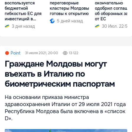
воспользуется
переговорные
окончательно
бюджетной
кластеры Молдовы
одобрил соглаше
гибкостью ЕС для
готовы к открытию
об оборонных зай
инвестиций в
от ЕС
5 дней назад
энергетику и оборону
3 дня назад
30 Июл. 22:58
Point
31 июля 2021, 20:00
13 122
Граждане Молдовы могут
въехать в Италию по
биометрическим паспортам
На основании приказа министра
здравоохранения Италии от 29 июля 2021 года
Республика Молдова была включена в «список
D».