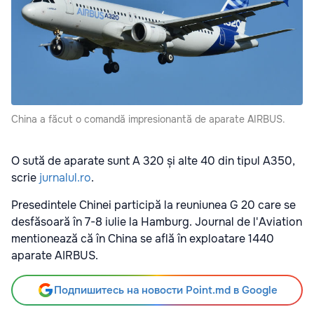
China a făcut o comandă impresionantă de aparate AIRBUS.
O sută de aparate sunt A 320 și alte 40 din tipul A350,
scrie
jurnalul.ro
.
Presedintele Chinei participă la reuniunea G 20 care se
desfăsoară în 7-8 iulie la Hamburg. Journal de l'Aviation
mentionează că în China se află în exploatare 1440
aparate AIRBUS.
Подпишитесь на новости Point.md в Google