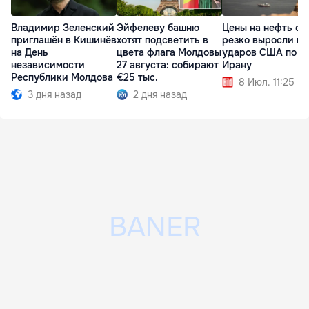
Владимир Зеленский
Эйфелеву башню
Цены на нефть сн
приглашён в Кишинёв
хотят подсветить в
резко выросли по
на День
цвета флага Молдовы
ударов США по
независимости
27 августа: собирают
Ирану
Республики Молдова
€25 тыс.
8 Июл. 11:25
3 дня назад
2 дня назад