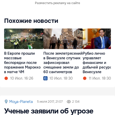
Разместить рекламу на сайте
Похожие новости
В Европе прошли
После землетрясений
Рубио лично
массовые
в Венесуэле спутник
управляет
беспорядки после
зафиксировал
финансами и
поражения Марокко
смещение земли до
добычей ресурсо
в матче ЧМ
60 сантиметров
Венесуэле
10 Июл. 16:26
10 Июл. 18:30
11 Июл. 18:30
Moya-Planeta
5 июля 2017, 21:07
2 134
Ученые заявили об угрозе