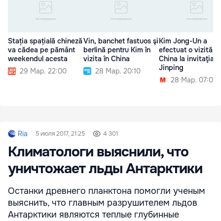
Stația spațială chineză
Vin, banchet fastuos şi
Kim Jong-Un a
va cădea pe pământ
berlină pentru Kim în
efectuat o vizită în
weekendul acesta
vizita în China
China la invitaţia lu
Jinping
29 Мар. 22:00
28 Мар. 20:10
28 Мар. 07:00
Ria
5 июля 2017, 21:25
4 301
Климатологи выяснили, что
уничтожает льды Антарктики
Останки древнего планктона помогли ученым
выяснить, что главным разрушителем льдов
Антарктики являются теплые глубинные