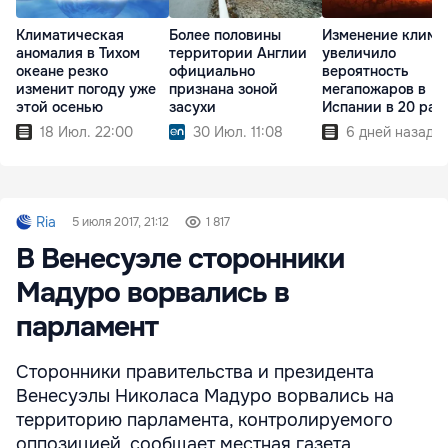
Климатическая
Более половины
Изменение клима
аномалия в Тихом
территории Англии
увеличило
океане резко
официально
вероятность
изменит погоду уже
признана зоной
мегапожаров в
этой осенью
засухи
Испании в 20 раз
18 Июл. 22:00
30 Июл. 11:08
6 дней назад
Ria
5 июля 2017, 21:12
1 817
В Венесуэле сторонники
Мадуро ворвались в
парламент
Сторонники правительства и президента
Венесуэлы Николаса Мадуро ворвались на
территорию парламента, контролируемого
оппозицией, сообщает местная газета