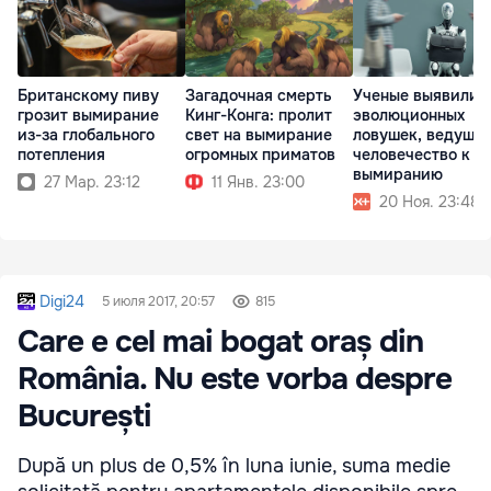
Британскому пиву
Загадочная смерть
Ученые выявили 1
грозит вымирание
Кинг-Конга: пролит
эволюционных
из-за глобального
свет на вымирание
ловушек, ведущи
потепления
огромных приматов
человечество к
вымиранию
27 Мар. 23:12
11 Янв. 23:00
20 Ноя. 23:48
Digi24
5 июля 2017, 20:57
815
Care e cel mai bogat oraș din
România. Nu este vorba despre
București
După un plus de 0,5% în luna iunie, suma medie