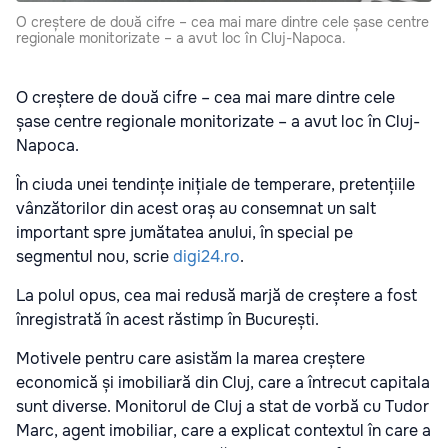
O creștere de două cifre – cea mai mare dintre cele șase centre
regionale monitorizate – a avut loc în Cluj-Napoca.
O creștere de două cifre – cea mai mare dintre cele
șase centre regionale monitorizate – a avut loc în Cluj-
Napoca.
În ciuda unei tendințe inițiale de temperare, pretențiile
vânzătorilor din acest oraș au consemnat un salt
important spre jumătatea anului, în special pe
segmentul nou, scrie
digi24.ro
.
La polul opus, cea mai redusă marjă de creștere a fost
înregistrată în acest răstimp în București.
Motivele pentru care asistăm la marea creștere
economică și imobiliară din Cluj, care a întrecut capitala
sunt diverse. Monitorul de Cluj a stat de vorbă cu Tudor
Marc, agent imobiliar, care a explicat contextul în care a