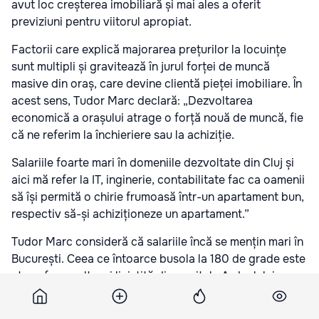
avut loc creșterea imobiliară și mai ales a oferit
previziuni pentru viitorul apropiat.
Factorii care explică majorarea prețurilor la locuințe
sunt multipli și gravitează în jurul forței de muncă
masive din oraș, care devine clientă pieței imobiliare. În
acest sens, Tudor Marc declară: „Dezvoltarea
economică a orașului atrage o forță nouă de muncă, fie
că ne referim la închieriere sau la achiziție.
Salariile foarte mari în domeniile dezvoltate din Cluj și
aici mă refer la IT, inginerie, contabilitate fac ca oamenii
să își permită o chirie frumoasă într-un apartament bun,
respectiv să-și achiziționeze un apartament.”
Tudor Marc consideră că salariile încă se mențin mari în
București. Ceea ce întoarce busola la 180 de grade este
atmosfera mult mai liniștită din capitala Ardealului.
„Prețurile imobiliare din Cluj sunt mai mari decât cele
din București, în primul rând pentru faptul că orașul este