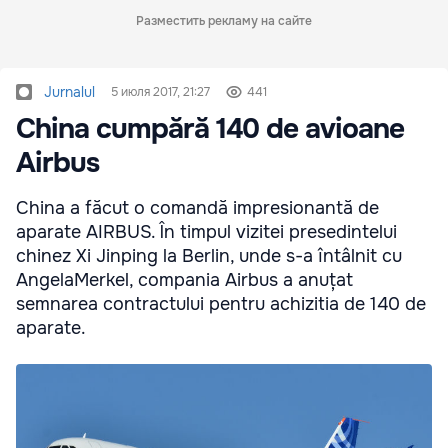
Разместить рекламу на сайте
Jurnalul
5 июля 2017, 21:27
441
China cumpără 140 de avioane
Airbus
China a făcut o comandă impresionantă de
aparate AIRBUS. În timpul vizitei presedintelui
chinez Xi Jinping la Berlin, unde s-a întâlnit cu
AngelaMerkel, compania Airbus a anuțat
semnarea contractului pentru achizitia de 140 de
aparate.