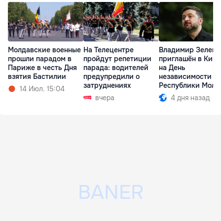
Молдавские военные
На Телецентре
Владимир Зеленс
прошли парадом в
пройдут репетиции
приглашён в Киш
Париже в честь Дня
парада: водителей
на День
взятия Бастилии
предупредили о
независимости
затруднениях
Республики Молд
14 Июл. 15:04
вчера
4 дня назад