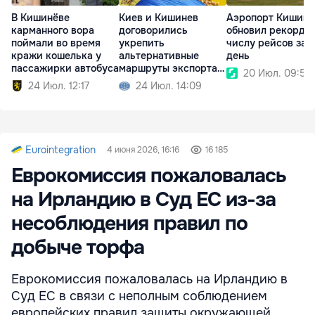
В Кишинёве
Киев и Кишинев
Аэропорт Кишине
карманного вора
договорились
обновил рекорд п
поймали во время
укрепить
числу рейсов за 
кражи кошелька у
альтернативные
день
пассажирки автобуса
маршруты экспорта
20 Июл. 09:50
зерна
24 Июл. 12:17
24 Июл. 14:09
Eurointegration
4 июня 2026, 16:16
16 185
Еврокомиссия пожаловалась
на Ирландию в Суд ЕС из-за
несоблюдения правил по
добыче торфа
Еврокомиссия пожаловалась на Ирландию в
Суд ЕС в связи с неполным соблюдением
европейских правил защиты окружающей