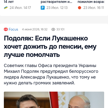
14 лет
растворителем и
пожилом возраст
травма бензопилой
24 Июл. 14:17
23 Июл. 12:13
23 Июл. 16:11
Focus
4 июня 2026, 16:32
33 101
Подоляк: Если Лукашенко
хочет дожить до пенсии, ему
лучше помолчать
Советник главы Офиса президента Украины
Михаил Подоляк предупредил белорусского
лидера Александра Лукашенко, что тому не
нужно делать громких заявлений.