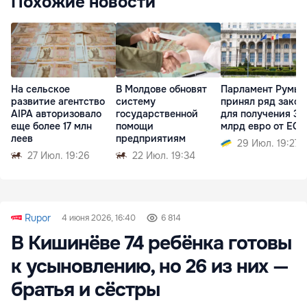
Похожие новости
На сельское
В Молдове обновят
Парламент Румы
развитие агентство
систему
принял ряд закон
AIPA авторизовало
государственной
для получения 3
еще более 17 млн
помощи
млрд евро от ЕС
леев
предприятиям
29 Июл. 19:27
27 Июл. 19:26
22 Июл. 19:34
Rupor
4 июня 2026, 16:40
6 814
В Кишинёве 74 ребёнка готовы
к усыновлению, но 26 из них —
братья и сёстры