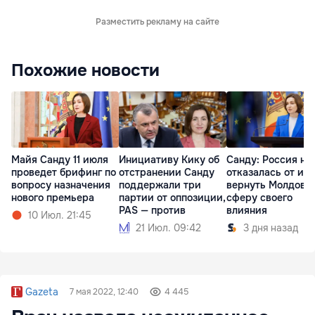
Разместить рекламу на сайте
Похожие новости
Майя Санду 11 июля
Инициативу Кику об
Санду: Россия не
проведет брифинг по
отстранении Санду
отказалась от ид
вопросу назначения
поддержали три
вернуть Молдову 
нового премьера
партии от оппозиции,
сферу своего
PAS — против
влияния
10 Июл. 21:45
21 Июл. 09:42
3 дня назад
Gazeta
7 мая 2022, 12:40
4 445