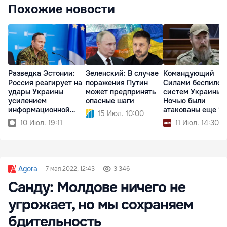
Похожие новости
Разведка Эстонии:
Зеленский: В случае
Командующий
Россия реагирует на
поражения Путин
Силами беспилот
удары Украины
может предпринять
систем Украины:
усилением
опасные шаги
Ночью были
информационной
атакованы еще 14
15 Июл. 10:00
войны
судов РФ
10 Июл. 19:11
11 Июл. 14:30
Agora
7 мая 2022, 12:43
3 346
Санду: Молдове ничего не
угрожает, но мы сохраняем
бдительность