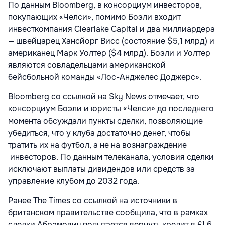
По данным Bloomberg, в консорциум инвесторов,
покупающих «Челси», помимо Боэли входит
инвесткомпания Clearlake Capital и два миллиардера
— швейцарец Хансйорг Висс (состояние $5,1 млрд) и
американец Марк Уолтер ($4 млрд). Боэли и Уолтер
являются совладельцами американской
бейсбольной команды «Лос-Анджелес Доджерс».
Bloomberg со ссылкой на Sky News отмечает, что
консорциум Боэли и юристы «Челси» до последнего
момента обсуждали пункты сделки, позволяющие
убедиться, что у клуба достаточно денег, чтобы
тратить их на футбол, а не на вознаграждение
инвесторов. По данным телеканала, условия сделки
исключают выплаты дивидендов или средств за
управление клубом до 2032 года.
Ранее The Times со ссылкой на источники в
британском правительстве сообщила, что в рамках
сделки Абрамович попытается вернуть кредит в £1,6