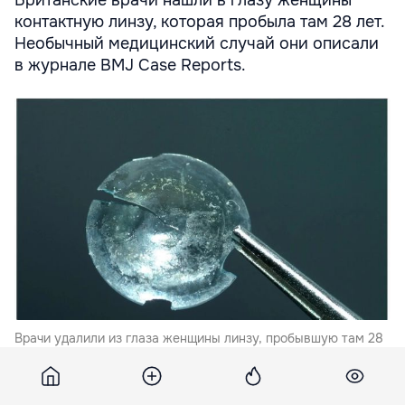
контактную линзу, которая пробыла там 28 лет.
Необычный медицинский случай они описали
в журнале BMJ Case Reports.
Врачи удалили из глаза женщины линзу, пробывшую там 28
лет.