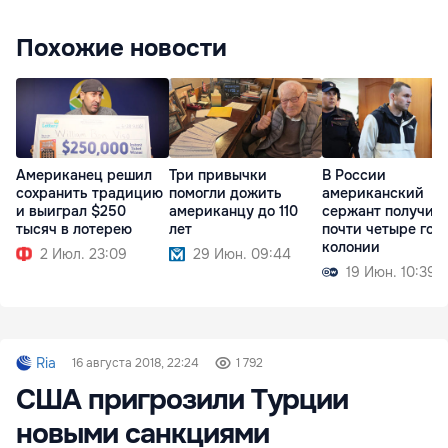
Похожие новости
Американец решил
Три привычки
В России
сохранить традицию
помогли дожить
американский
и выиграл $250
американцу до 110
сержант получил
тысяч в лотерею
лет
почти четыре год
колонии
2 Июл. 23:09
29 Июн. 09:44
19 Июн. 10:39
Ria
16 августа 2018, 22:24
1 792
США пригрозили Турции
новыми санкциями