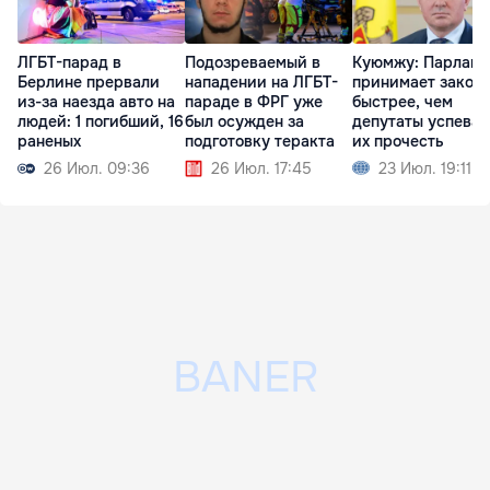
ЛГБТ-парад в
Подозреваемый в
Куюмжу: Парламе
Берлине прервали
нападении на ЛГБТ-
принимает закон
из-за наезда авто на
параде в ФРГ уже
быстрее, чем
людей: 1 погибший, 16
был осужден за
депутаты успева
раненых
подготовку теракта
их прочесть
26 Июл. 09:36
26 Июл. 17:45
23 Июл. 19:11