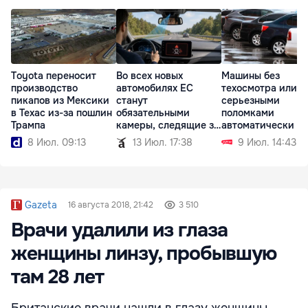
Toyota переносит
Во всех новых
Машины без
производство
автомобилях ЕС
техосмотра или с
пикапов из Мексики
станут
серьезными
в Техас из-за пошлин
обязательными
поломками
Трампа
камеры, следящие за
автоматически л
водителем
регистрации
8 Июл. 09:13
13 Июл. 17:38
9 Июл. 14:43
Gazeta
16 августа 2018, 21:42
3 510
Врачи удалили из глаза
женщины линзу, пробывшую
там 28 лет
Британские врачи нашли в глазу женщины