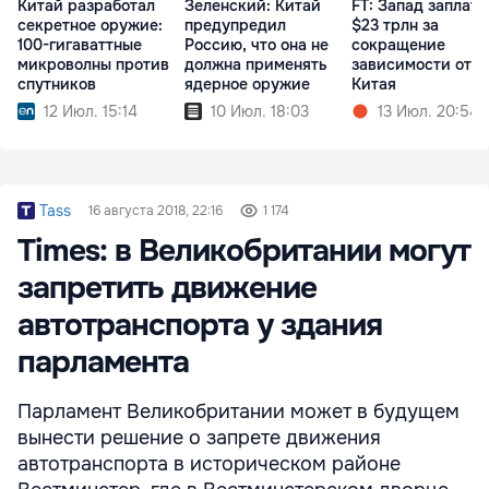
Китай разработал
Зеленский: Китай
FT: Запад заплати
секретное оружие:
предупредил
$23 трлн за
100-гигаваттные
Россию, что она не
сокращение
микроволны против
должна применять
зависимости от
спутников
ядерное оружие
Китая
12 Июл. 15:14
10 Июл. 18:03
13 Июл. 20:54
Tass
16 августа 2018, 22:16
1 174
Times: в Великобритании могут
запретить движение
автотранспорта у здания
парламента
Парламент Великобритании может в будущем
вынести решение о запрете движения
автотранспорта в историческом районе