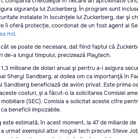
an, compania cheltuieşte în fiecare an aproximativ cinc
igura siguranța lui Zuckerberg. În program sunt inclus
uritate instalate în locuinţele lui Zuckerberg, dar şi che
e îi oferă protecție, coordonat de un fost agent al Se
tea.md
.
t cât se poate de necesare, dat fiind faptul că Zuckerb
 de-a lungul timpului, precizează Playtech.
,3 milioane de dolari anual şi pentru a-i asigura secu
onal Sheryl Sandberg, al doilea om ca importanţă în F
și Sandberg beneficiază de avion privat. Este prima o
ceste costuri, și a făcut-o la solicitarea Comisiei am
 mobiliare (SEC). Comisia a solicitat aceste cifre pent
 ca beneficii impozabile.
 este estimată, în acest moment, la 47 de miliarde de d
 a urmat exemplul altor moguli tech precum Steve Jo