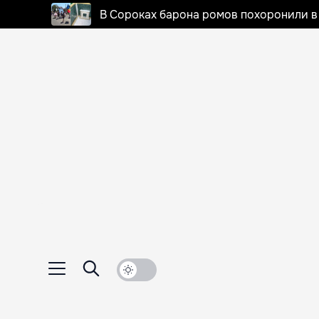
В Сороках барона ромов похоронили в