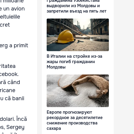
i milioane
Гражданина Узбекистана
выдворили из Молдовы и
e un avion
запретили въезд на пять лет
ltuielile
cret
erg a primit
В Италии на стройке из-за
жары погиб гражданин
ritatea
Молдовы
acebook.
ară când
ericane
ru că banii
Европе прогнозируют
рекордное за десятилетие
olari. Încă
снижение производства
bs, Sergey
сахара