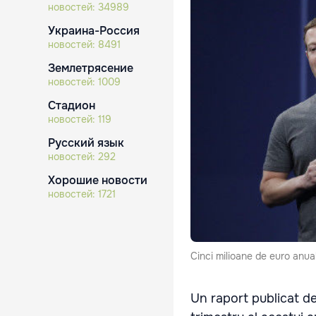
новостей:
34989
Украина-Россия
новостей:
8491
Землетрясение
новостей:
1009
Стадион
новостей:
119
Русский язык
новостей:
292
Хорошие новости
новостей:
1721
Cinci milioane de euro anua
Un raport publicat de