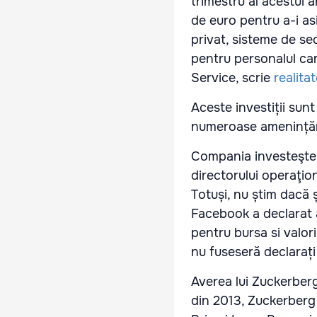
trimestru al acestui 
de euro pentru a-i as
privat, sisteme de sec
pentru personalul car
Service, scrie
realita
Aceste investiții sun
numeroase amenințări
Compania investeşte 1
directorului operaţi
Totuși, nu știm dacă 
Facebook a declarat a
pentru bursa si valori
nu fuseseră declarați
Averea lui Zuckerberg
din 2013, Zuckerberg