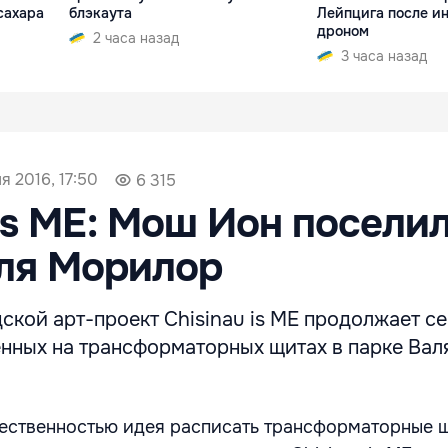
сахара
блэкаута
Лейпцига после и
дроном
2 часа назад
3 часа назад
я 2016, 17:50
6 315
 is ME: Мош Ион поселил
ля Морилор
кой арт-проект Chisinau is ME продолжает с
енных на трансформаторных щитах в парке Вал
ественностью идея расписать трансформаторные 