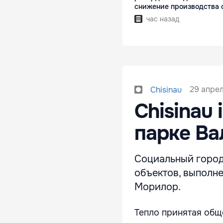
снижение производства 
час назад
29 апрел
Chisinau
Chisinau
парке Ва
Социальный городс
объектов, выполн
Морилор.
Тепло принятая общ