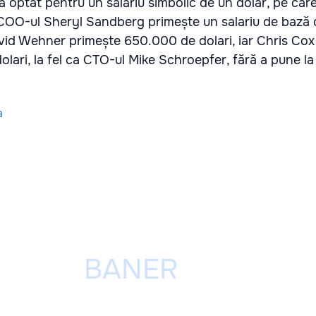
 a optat pentru un salariu simbolic de un dolar, pe care
, COO-ul Sheryl Sandberg primește un salariu de baz
vid Wehner primește 650.000 de dolari, iar Chris Cox
lari, la fel ca CTO-ul Mike Schroepfer, fără a pune l
a