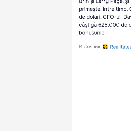
Brin și Larry Page, și
primește. Între timp
de dolari, CFO-ul Da
câștigă 625,000 de do
bonusurile.
Источник
Realitate