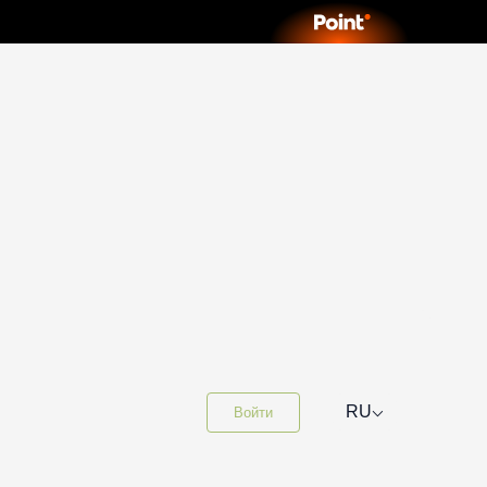
⌵
RU
Войти