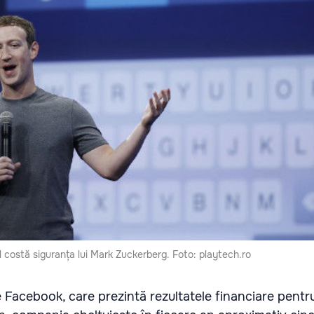
l costă siguranța lui Mark Zuckerberg. Foto: playtech.ro
 Facebook, care prezintă rezultatele financiare pentr