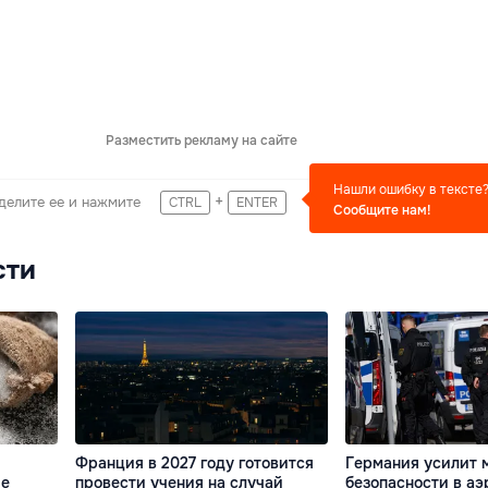
Разместить рекламу на сайте
Нашли ошибку в тексте
+
делите ее и нажмите
CTRL
ENTER
Сообщите нам!
сти
Франция в 2027 году готовится
Германия усилит 
ие
провести учения на случай
безопасности в аэ