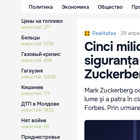
Политика
Экономика
Общество
Пр
Цены на топливо
новостей:
377
29 апрел
Realitatea
Бельцы
Cinci mil
новостей:
5726
Газовый кризис
siguranța
новостей:
408
Zuckerbe
Гагаузия
новостей:
10842
Кишинев
Mark Zuckerberg ocu
новостей:
771
lume și a patra în 
ДТП в Молдове
Forbes. Prin urmare
новостей:
7823
Нет войне
новостей:
131
Приднестровье