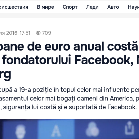
оисшествия
В мире
Спорт
Леди
Авто
Нау
я 2016, 17:51
709
ioane de euro anual costă
 fondatorului Facebook,
rg
pă a 19-a poziție în topul celor mai influente p
clasamentul celor mai bogați oameni din America, p
, siguranța lui costă și e suportată de Facebook.