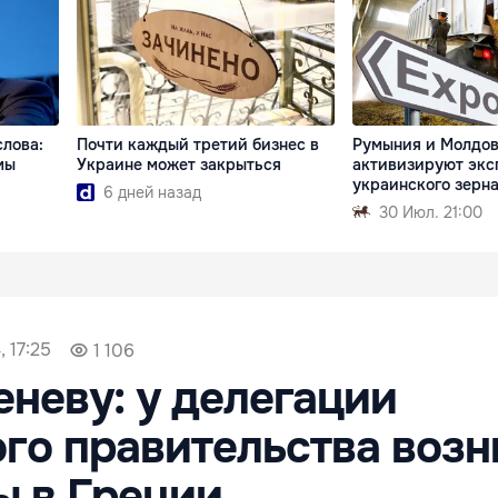
слова:
Почти каждый третий бизнес в
Румыния и Молдо
мы
Украине может закрыться
активизируют экс
украинского зерн
6 дней назад
30 Июл. 21:00
, 17:25
1 106
еневу: у делегации
го правительства возн
 в Греции