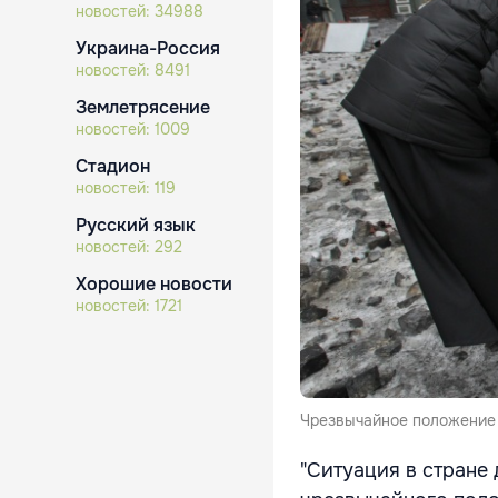
новостей:
34988
Украина-Россия
новостей:
8491
Землетрясение
новостей:
1009
Стадион
новостей:
119
Русский язык
новостей:
292
Хорошие новости
новостей:
1721
Чрезвычайное положение 
"Ситуация в стране