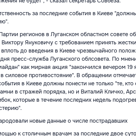
ения не будет", - сказал секретарь Совбеза.
тственность за последние события в Киеве "должны
ию".
артии регионов в Луганском областном совете об
 Виктору Януковичу с требованием принять жестк
 вплоть до введения в Киеве чрезвычайного полож
дня пресс-служба Луганского облсовета. По мнен
майдан" как мирная акция "закончился вечером 19 
 в силовое противостояние". В обращении отмечает
события в Киеве должны понести не только "те, кто
камни в стражей порядка, но и Виталий Кличко, Ар
ибок, которые в течение последних недель подогре
стерию".
ародовали новые данные о числе пострадавших
ощью к столичным врачам за последние двое сут