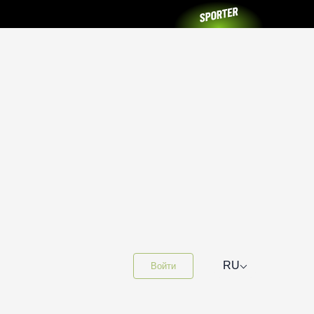
⌵
RU
Войти