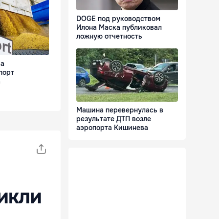
DOGE под руководством
Илона Маска публиковал
ложную отчетность
ва
порт
а
Машина перевернулась в
результате ДТП возле
аэропорта Кишинева
икли