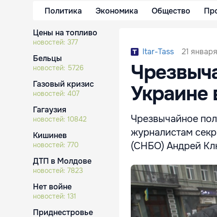
Политика
Экономика
Общество
Пр
Цены на топливо
новостей:
377
21 января
Itar-Tass
Бельцы
Чрезвыч
новостей:
5726
Газовый кризис
Украине 
новостей:
407
Гагаузия
Чрезвычайное поло
новостей:
10842
журналистам секр
Кишинев
(СНБО) Андрей Кл
новостей:
770
ДТП в Молдове
новостей:
7823
Нет войне
новостей:
131
Приднестровье