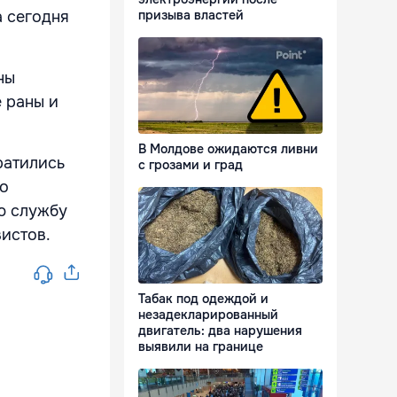
призыва властей
а сегодня
ны
 раны и
В Молдове ожидаются ливни
ратились
с грозами и град
го
ю службу
истов.
Табак под одеждой и
незадекларированный
двигатель: два нарушения
выявили на границе