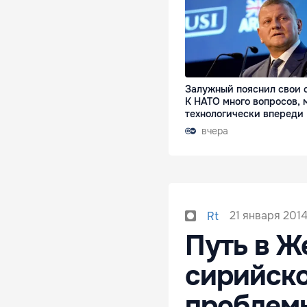
Залужный пояснил свои 
К НАТО много вопросов, 
технологически впереди
вчера
21 января 2014
Rt
Путь в Ж
сирийско
проблемы