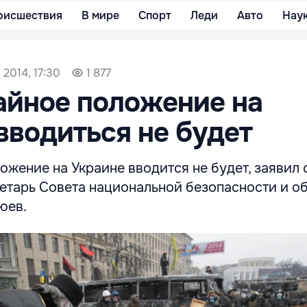
оисшествия
В мире
Спорт
Леди
Авто
Нау
 2014, 17:30
1 877
айное положение на
вводиться не будет
жение на Украине вводится не будет, заявил 
етарь Совета национальной безопасности и о
юев.