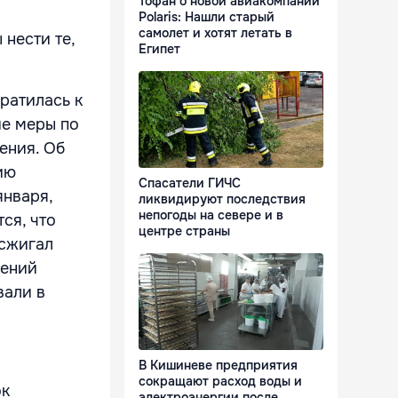
Тофан о новой авиакомпании
Polaris: Нашли старый
самолет и хотят летать в
 нести те,
Египет
ратилась к
ие меры по
ения. Об
ию
Спасатели ГИЧС
января,
ликвидируют последствия
непогоды на севере и в
ся, что
центре страны
 сжигал
сений
вали в
В Кишиневе предприятия
сокращают расход воды и
ок
электроэнергии после