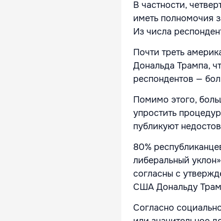
В частности, четве
иметь полномочия за
Из числа респонден
Почти треть америк
Дональда Трампа, ч
респондентов — бол
Помимо этого, боль
упростить процедур
публикуют недосто
80% республиканцев
либеральный уклон»
согласны с утвержд
США Дональду Трам
Согласно социальн
или значительное д