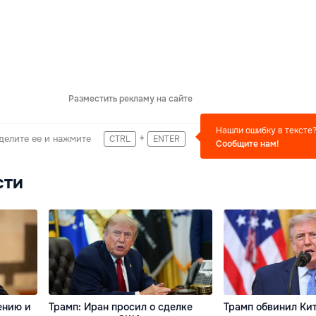
Разместить рекламу на сайте
Нашли ошибку в тексте
+
делите ее и нажмите
CTRL
ENTER
Сообщите нам!
сти
ению и
Трамп: Иран просил о сделке
Трамп обвинил Ки