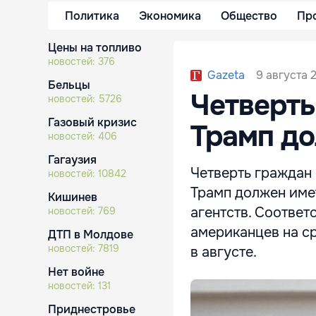
Политика
Экономика
Общество
Пр
Цены на топливо
новостей:
376
9 августа 2
Gazeta
Бельцы
Четверть
новостей:
5726
Газовый кризис
Трамп до
новостей:
406
Гагаузия
Четверть граждан
новостей:
10842
Трамп должен име
Кишинев
агентств. Соответ
новостей:
769
американцев на с
ДТП в Молдове
новостей:
7819
в августе.
Нет войне
новостей:
131
Приднестровье