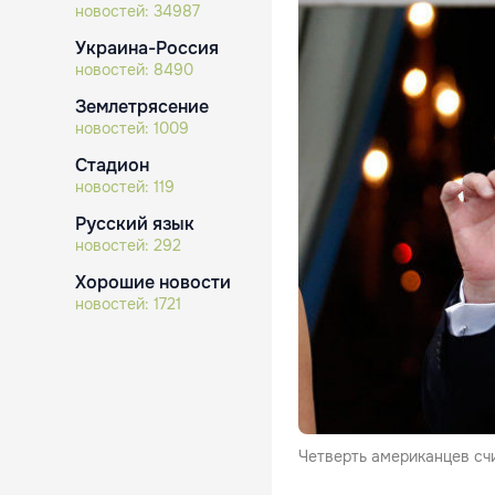
новостей:
34987
Украина-Россия
новостей:
8490
Землетрясение
новостей:
1009
Стадион
новостей:
119
Русский язык
новостей:
292
Хорошие новости
новостей:
1721
Четверть американцев счи