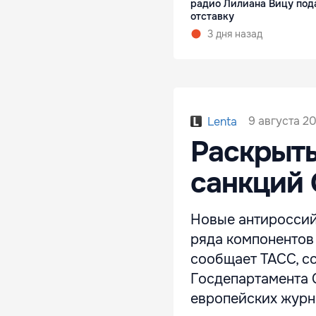
радио Лилиана Вицу под
отставку
3 дня назад
9 августа 20
Lenta
Раскрыт
санкций
Новые антироссийс
ряда компонентов 
сообщает ТАСС, с
Госдепартамента 
европейских журн