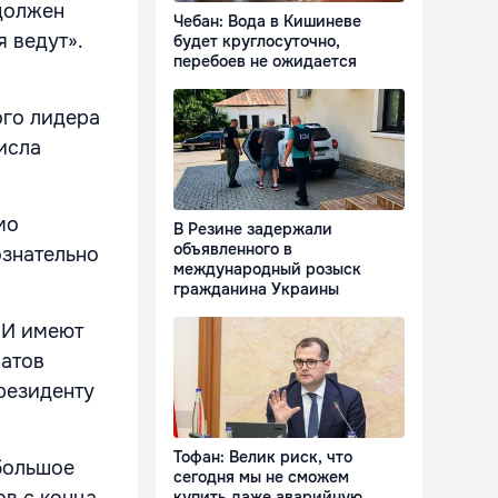
 должен
Чебан: Вода в Кишиневе
 ведут».
будет круглосуточно,
перебоев не ожидается
ого лидера
исла
мо
В Резине задержали
объявленного в
ознательно
международный розыск
гражданина Украины
МИ имеют
ратов
резиденту
Тофан: Велик риск, что
большое
сегодня мы не сможем
ов с конца
купить даже аварийную