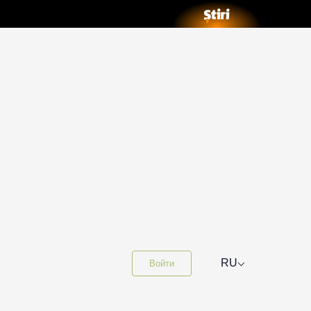
⌵
RU
Войти