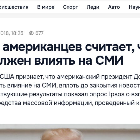
оисшествия
В мире
Спорт
Леди
Авто
Нау
018, 18:25
677
 американцев считает, 
лжен влиять на СМИ
 США признает, что американский президент Д
ть влияние на СМИ, вплоть до закрытия новос
ствующие результаты показал опрос Ipsos о вз
редства массовой информации, проведенный 