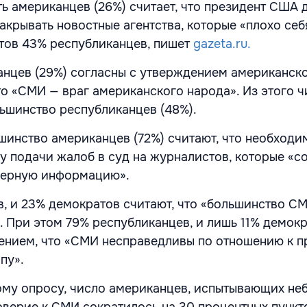
рть американцев (26%) считает, что президент США
крывать новостные агентства, которые «плохо себя
тов 43% республиканцев, пишет
gazeta.ru.
анцев (29%) согласны с утверждением американск
то «СМИ — враг американского народа». Из этого ч
ьшинство республиканцев (48%).
шинство американцев (72%) считают, что необходи
у подачи жалоб в суд на журналистов, которые «с
верную информацию».
, и 23% демократов считают, что «большинство С
. При этом 79% республиканцев, и лишь 11% демок
ением, что «СМИ несправедливы по отношению к п
пу».
ому опросу, число американцев, испытывающих не
оверие к СМИ сократилось на 30 процентных пункт