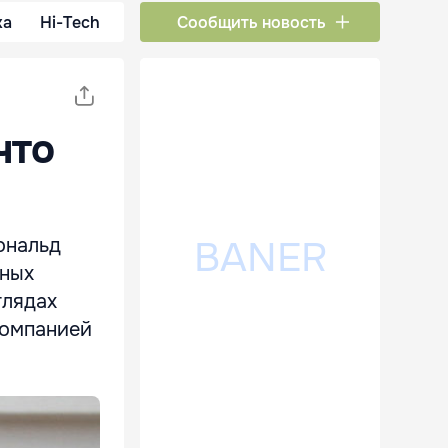
ка
Hi-Tech
Сообщить новость
что
ональд
тных
глядах
компанией