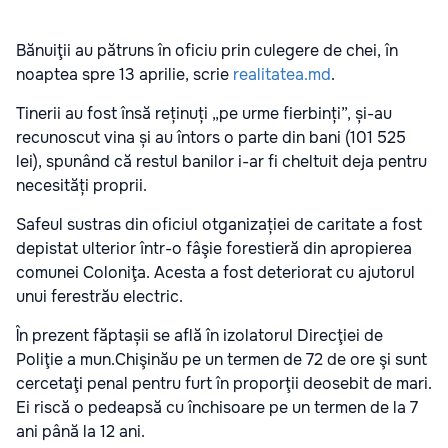
Bănuiţii au pătruns în oficiu prin culegere de chei, în
noaptea spre 13 aprilie, scrie
realitatea.md
.
Tinerii au fost însă reținuți „pe urme fierbinți”, și-au
recunoscut vina și au întors o parte din bani (101 525
lei), spunând că restul banilor i-ar fi cheltuit deja pentru
necesități proprii.
Safeul sustras din oficiul otganizației de caritate a fost
depistat ulterior într-o fâşie forestieră din apropierea
comunei Coloniţa. Acesta a fost deteriorat cu ajutorul
unui ferestrău electric.
În prezent făptașii se află în izolatorul Direcţiei de
Poliţie a mun.Chişinău pe un termen de 72 de ore şi sunt
cercetaţi penal pentru furt în proporţii deosebit de mari.
Ei riscă o pedeapsă cu închisoare pe un termen de la 7
ani până la 12 ani.