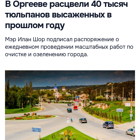
В Оргееве расцвели 40 тысяч
тюльпанов высаженных в
прошлом году
Мэр Илан Шор подписал распоряжение о
ежедневном проведении масштабных работ по
очистке и озеленению города.