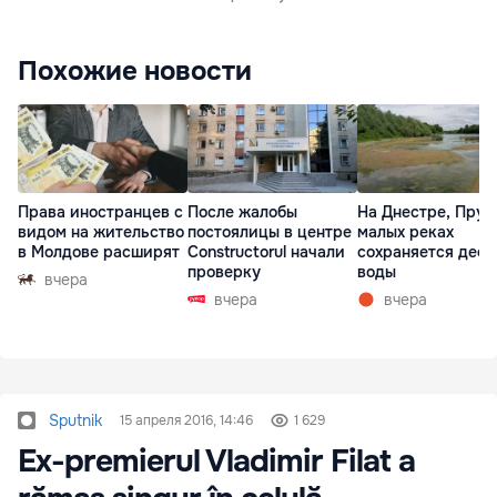
Похожие новости
Права иностранцев с
После жалобы
На Днестре, Прут
видом на жительство
постоялицы в центре
малых реках
в Молдове расширят
Constructorul начали
сохраняется деф
проверку
воды
вчера
вчера
вчера
Sputnik
15 апреля 2016, 14:46
1 629
Ex-premierul Vladimir Filat a