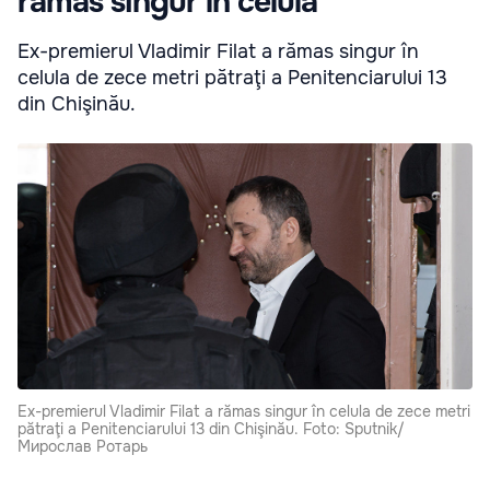
rămas singur în celulă
Ex-premierul Vladimir Filat a rămas singur în
celula de zece metri pătraţi a Penitenciarului 13
din Chişinău.
Ex-premierul Vladimir Filat a rămas singur în celula de zece metri
pătraţi a Penitenciarului 13 din Chişinău. Foto: Sputnik/
Мирослав Ротарь