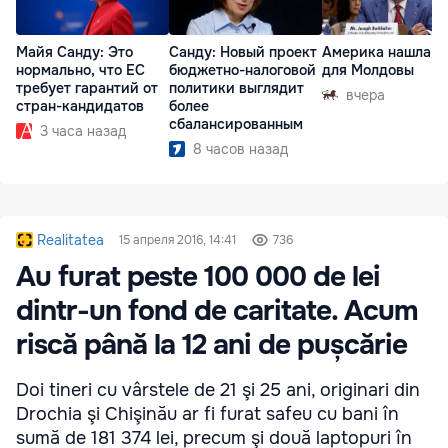
Майя Санду: Это
Санду: Новый проект
Америка нашла п
нормально, что ЕС
бюджетно-налоговой
для Молдовы
требует гарантий от
политики выглядит
вчера
стран-кандидатов
более
сбалансированным
3 часа назад
8 часов назад
Realitatea
15 апреля 2016, 14:41
736
Au furat peste 100 000 de lei
dintr-un fond de caritate. Acum
riscă până la 12 ani de pușcărie
Doi tineri cu vârstele de 21 şi 25 ani, originari din
Drochia şi Chişinău ar fi furat safeu cu bani în
sumă de 181 374 lei, precum şi două laptopuri în