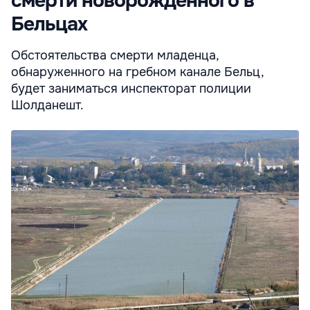
смерти новорождённого в
Бельцах
Обстоятельства смерти младенца,
обнаруженного на гребном канале Бельц,
будет заниматься инспекторат полиции
Шолданешт.