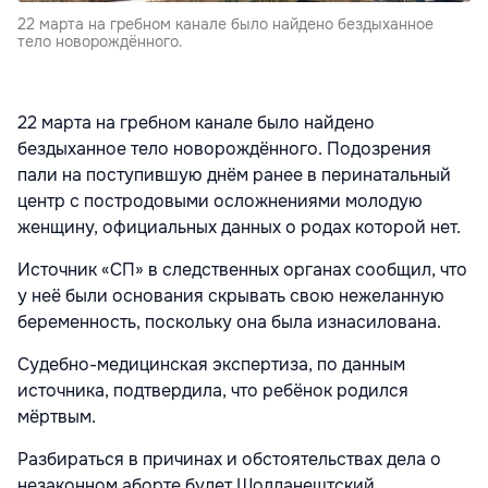
22 марта на гребном канале было найдено бездыханное
тело новорождённого.
22 марта на гребном канале было найдено
бездыханное тело новорождённого
. Подозрения
пали на поступившую днём ранее в перинатальный
центр с постродовыми осложнениями молодую
женщину, официальных данных о родах которой нет.
Источник «СП» в следственных органах сообщил, что
у неё были основания скрывать свою нежеланную
беременность, поскольку она была изнасилована.
Судебно-медицинская экспертиза, по данным
источника, подтвердила, что ребёнок родился
мёртвым.
Разбираться в причинах и обстоятельствах дела о
незаконном аборте будет Шолданештский