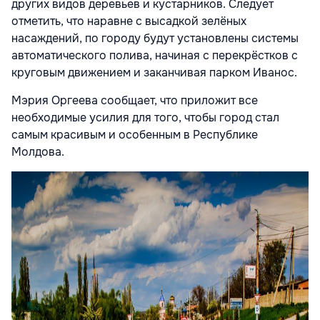
других видов деревьев и кустарников. Следует
отметить, что наравне с высадкой зелёных
насаждений, по городу будут установлены системы
автоматического полива, начиная с перекрёстков с
круговым движением и заканчивая парком Иванос.
Мэрия Оргеева сообщает, что приложит все
необходимые усилия для того, чтобы город стал
самым красивым и особенным в Республике
Молдова.