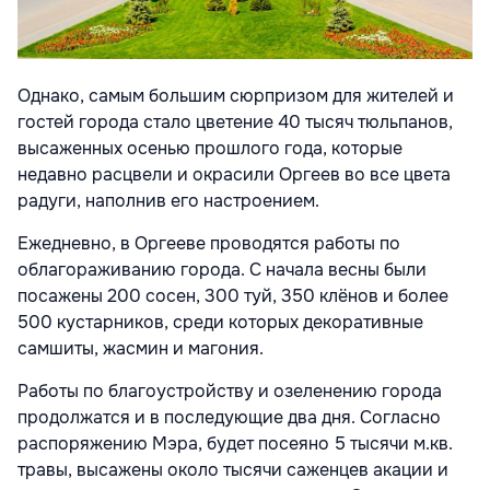
Однако, самым большим сюрпризом для жителей и
гостей города стало цветение 40 тысяч тюльпанов,
высаженных осенью прошлого года, которые
недавно расцвели и окрасили Оргеев во все цвета
радуги, наполнив его настроением.
Ежедневно, в Оргееве проводятся работы по
облагораживанию города. С начала весны были
посажены 200 сосен, 300 туй, 350 клёнов и более
500 кустарников, среди которых декоративные
самшиты, жасмин и магония.
Работы по благоустройству и озеленению города
продолжатся и в последующие два дня. Согласно
распоряжению Мэра, будет посеяно 5 тысячи м.кв.
травы, высажены около тысячи саженцев акации и