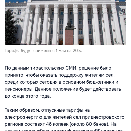
Тарифы будут снижены с 1 мая на 20%.
По данным тираспольских СМИ, решение было
принято, чтобы оказать поддержку жителям сел,
среди которых сегодня в основном бюджетники и
пенсионеры. Данное положение будет действовать
до конца этого года.
Таким образом, отпускные тарифы на
электроэнергию для жителей сел приднестровского
региона составят 46 копеек (около 80 банов). На