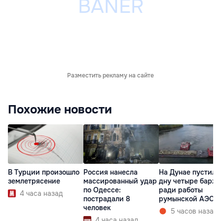
Разместить рекламу на сайте
Похожие новости
В Турции произошло
Россия нанесла
На Дунае пустили
землетрясение
массированный удар
дну четыре барж
по Одессе:
ради работы
4 часа назад
пострадали 8
румынской АЭС
человек
5 часов назад
4 часа назад