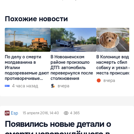
Похожие новости
По делу о смерти
В Новоаненском
В Колонице водит
молдаванина в
районе произошло
насмерть сбил
Италии
ДТП: автомобиль
собаку и уехал с
подозреваемые дают
перевернулся после
места происшест
противоречивые
столкновения
вчера
показания
4 часа назад
вчера
Esp
15 апреля 2016, 14:40
4 365
Появились новые детали о