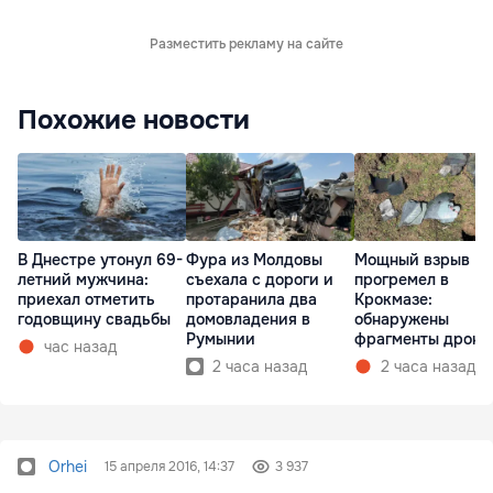
Разместить рекламу на сайте
Похожие новости
В Днестре утонул 69-
Фура из Молдовы
Мощный взрыв
летний мужчина:
съехала с дороги и
прогремел в
приехал отметить
протаранила два
Крокмазе:
годовщину свадьбы
домовладения в
обнаружены
Румынии
фрагменты дрона
час назад
2 часа назад
2 часа назад
Orhei
15 апреля 2016, 14:37
3 937