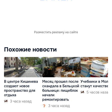
Разместить рекламу на сайте
Похожие новости
В центре Кишинева
Месяц прошел после
Учебники в Молд
создают новое
скандала в Бельцкой
станут качествен
пространство для
больнице: пищеблок
5 часов назад
отдыха
начали
ремонтировать
3 часа назад
3 часа назад