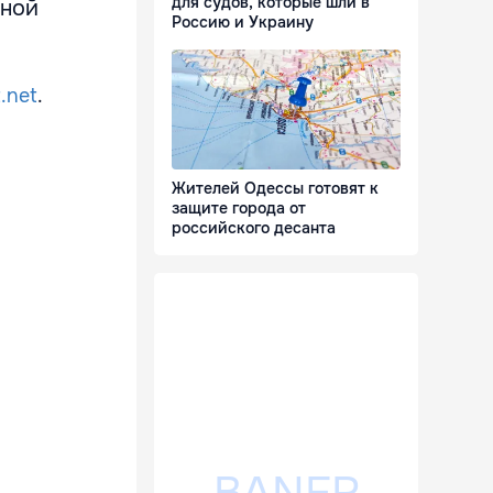
для судов, которые шли в
нной
Россию и Украину
.net
.
Жителей Одессы готовят к
защите города от
российского десанта