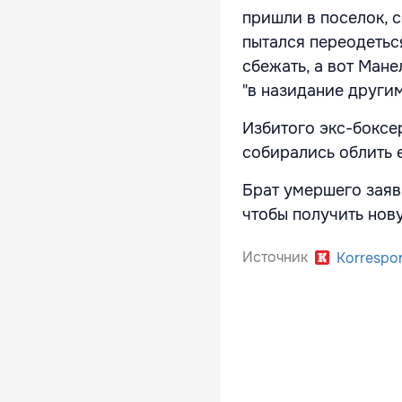
пришли в поселок, с
пытался переодетьс
сбежать, а вот Ман
"в назидание други
Избитого экс-боксе
собирались облить е
Брат умершего заяви
чтобы получить нову
Источник
Korrespo