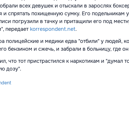
обрали всех девушек и отыскали в зарослях боксер
я и спрятать похищенную сумку. Его подельникам 
елиси погрузили в тачку и притащили его под мес
м", передает
korrespondent.net
.
ра полицейские и медики едва "отбили" у людей, к
го бензином и сжечь, и забрали в больницу, где он
л, что тот пристрастился к наркотикам и "думал то
ю дозу".
ndent