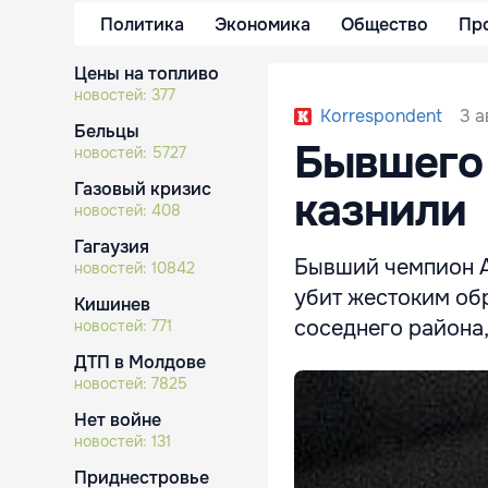
Политика
Экономика
Общество
Пр
Цены на топливо
новостей:
377
3 а
Korrespondent
Бельцы
Бывшего 
новостей:
5727
Газовый кризис
казнили
новостей:
408
Гагаузия
Бывший чемпион А
новостей:
10842
убит жестоким обр
Кишинев
соседнего района,
новостей:
771
ДТП в Молдове
новостей:
7825
Нет войне
новостей:
131
Приднестровье