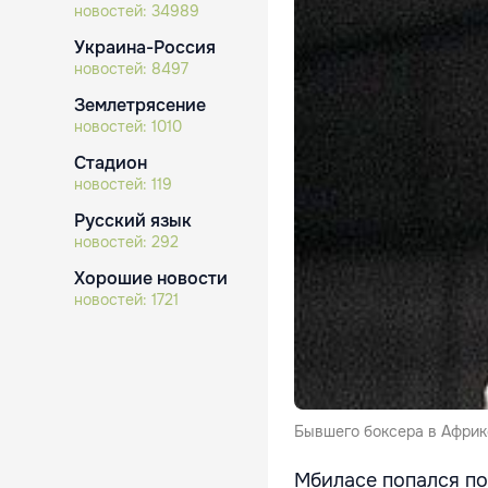
новостей:
34989
Украина-Россия
новостей:
8497
Землетрясение
новостей:
1010
Стадион
новостей:
119
Русский язык
новостей:
292
Хорошие новости
новостей:
1721
Бывшего боксера в Африк
Мбиласе попался по