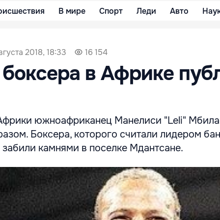
оисшествия
В мире
Спорт
Леди
Авто
Нау
вгуста 2018, 18:33
16 154
боксера в Африке пуб
фрики южноафриканец Манелиси "Leli" Мбила
азом. Боксера, которого считали лидером ба
 забили камнями в поселке Мдантсане.