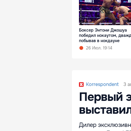
Боксер Энтони Джошуа
победил нокаутом, дваж
побывав в нокдауне
26 Июл. 19:14
3 а
Korrespondent
Первый э
выставил
Дилер эксклюзивн