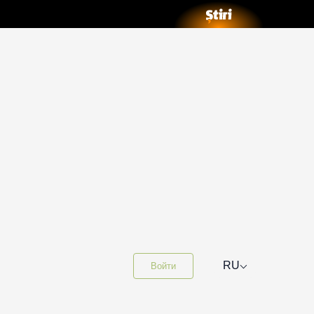
⌵
RU
Войти