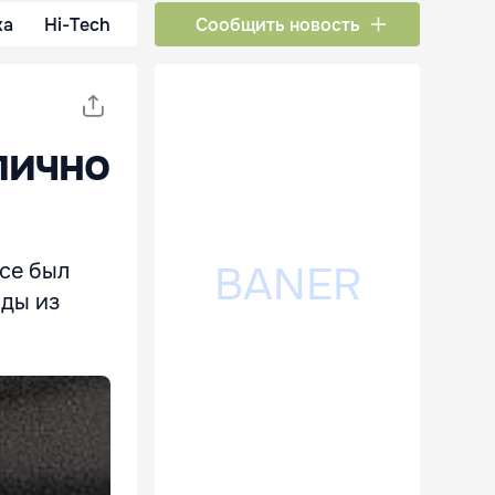
ка
Hi-Tech
Сообщить новость
лично
се был
нды из