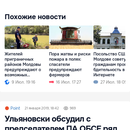
Похожие новости
Жителей
Пора жатвы и риски
Посольство США 
приграничных
пожара в полях:
Молдове советуе
районов Молдовы
спасатели
гражданам прояв
предупреждают о
предупреждают
бдительность в
возможных
фермеров
Интернете
ситуациях риска
9 Июл. 19:16
16 Июл. 17:27
27 Июл. 18:05
Point
21 января 2019, 18:42
969
Ульяновски обсудил с
председателем ПА ОБСЕ ряд