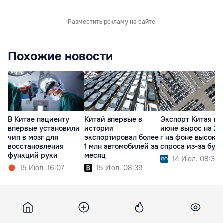
Разместить рекламу на сайте
Похожие новости
В Китае пациенту
Китай впервые в
Экспорт Китая в
впервые установили
истории
июне вырос на 27
чип в мозг для
экспортировал более
г на фоне высоког
восстановления
1 млн автомобилей за
спроса из-за бум
функций руки
месяц
14 Июл. 08:37
15 Июл. 16:07
15 Июл. 08:39
Korrespondent
21 января 2019, 18:25
12 483