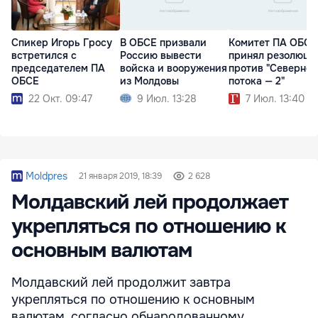
Спикер Игорь Гросу
В ОБСЕ призвали
Комитет ПА ОБСЕ
встретился с
Россию вывести
принял резолюци
председателем ПА
войска и вооружения
против "Северног
ОБСЕ
из Молдовы
потока — 2"
22 Окт. 09:47
9 Июл. 13:28
7 Июл. 13:40
Moldpres
21 января 2019, 18:39
2 628
Молдавский лей продолжает
укрепляться по отношению к
основным валютам
Молдавский лей продолжит завтра
укрепляться по отношению к основным
валютам, согласно обнародованному