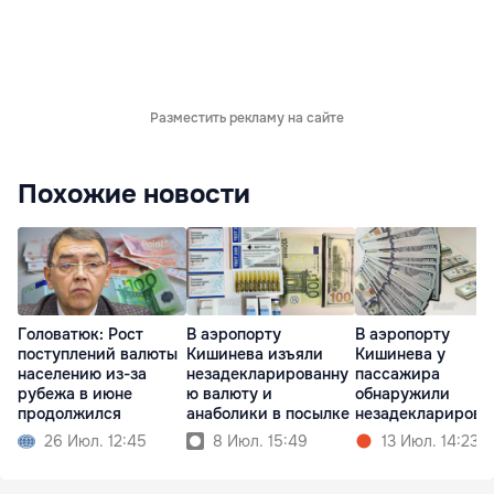
Разместить рекламу на сайте
Похожие новости
Головатюк: Рост
В аэропорту
В аэропорту
поступлений валюты
Кишинева изъяли
Кишинева у
населению из-за
незадекларированну
пассажира
рубежа в июне
ю валюту и
обнаружили
продолжился
анаболики в посылке
незадекларирова
ю валюту
26 Июл. 12:45
8 Июл. 15:49
13 Июл. 14:23