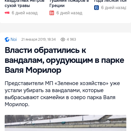
квадратных метров
тушения пожаров в
года лесной пожа
сухой травы
Греции
6 дней назад
6 дней назад
6 дней назад
Noi
21 января 2019, 18:34
4 963
Власти обратились к
вандалам, орудующим в парке
Валя Морилор
Представители МП «Зеленое хозяйство» уже
устали убирать за вандалами, которые
выбрасывают скамейки в озеро парка Валя
Морилор.