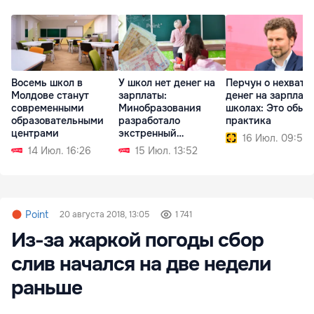
У школ нет денег на
Перчун о нехватк
Восемь школ в
зарплаты:
денег на зарплаты
Молдове станут
Минобразования
школах: Это обыч
современными
разработало
практика
образовательными
экстренный
центрами
16 Июл. 09:59
механизм
15 Июл. 13:52
14 Июл. 16:26
Point
20 августа 2018, 13:05
1 741
Из-за жаркой погоды сбор
слив начался на две недели
раньше