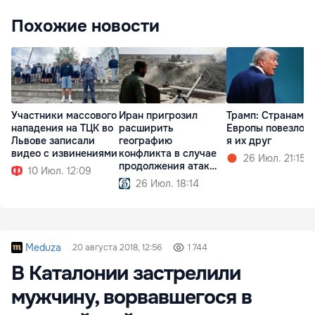
Похожие новости
Участники массового
Иран пригрозил
Трамп: Cтранам
нападения на ТЦК во
расширить
Европы повезло, 
Львове записали
географию
я их друг
видео с извинениями
конфликта в случае
26 Июл. 21:15
продолжения атак
10 Июл. 12:09
США
26 Июл. 18:14
Meduza
20 августа 2018, 12:56
1 744
В Каталонии застрелили
мужчину, ворвавшегося в