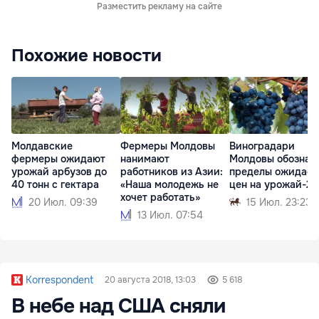
Разместить рекламу на сайте
Похожие новости
Молдавские
Фермеры Молдовы
Виноградари
фермеры ожидают
нанимают
Молдовы обознач
урожай арбузов до
работников из Азии:
пределы ожидае
40 тонн с гектара
«Наша молодежь не
цен на урожай-2
хочет работать»
20 Июл. 09:39
15 Июл. 23:23
13 Июл. 07:54
Korrespondent
20 августа 2018, 13:03
5 618
В небе над США сняли