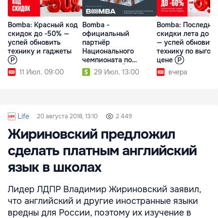
Bomba: Красный код
Bomba -
Bomba: Последни
скидок до -50% —
официальный
скидки лета до –
успей обновить
партнёр
— успей обновить
технику и гаджеты
Национального
технику по выгод
Ⓟ
чемпионата по
цене Ⓟ
Триатлону Ⓟ
11 Июл. 09:00
29 Июл. 13:00
вчера
Life
20 августа 2018, 13:10
2 449
Жириновский предложил
сделать платным английский
язык в школах
Лидер ЛДПР Владимир Жириновский заявил,
что английский и другие иностранные языки
вредны для России, поэтому их изучение в