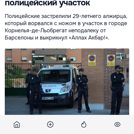
полицейский участок
Полицейские застрелили 29-летнего алжирца,
который ворвался с ножом в участок в городе
Корнелья-де-Льобрегат неподалеку от
Барселоны и выкрикнул «Аллах Акбар!».
В Каталонии застрелили мужчину, ворвавшегося в
полицейский участок.