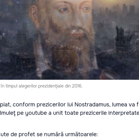
în timpul alegerilor prezidenţiale din 2016.
opiat, conform prezicerilor lui Nostradamus, lumea va f
ilmuleţ pe youtube a unit toate prezicerile interpretat
ăcute de profet se numără următoarele: