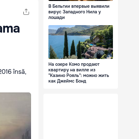
В Бельгии впервые выявили
вирус Западного Нила у
лошади
bama
На озере Комо продают
квартиру на вилле из
016 însă,
"Казино Рояль": можно жить
как Джеймс Бонд