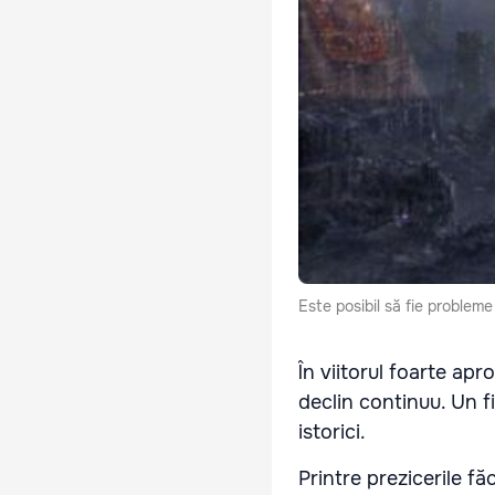
Este posibil să fie probleme 
În viitorul foarte apr
declin continuu. Un f
istorici.
Printre prezicerile f