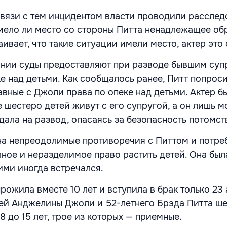
связи с тем инцидентом власти проводили расслед
мело ли место со стороны Питта ненадлежащее об
ивает, что такие ситуации имели место, актер это 
рнии суды предоставляют при разводе бывшим суп
е над детьми. Как сообщалось ранее, Питт попрос
вные с Джоли права по опеке над детьми. Актер б
е шестеро детей живут с его супругой, а он лишь м
дала на развод, опасаясь за безопасность потомст
на непреодолимые противоречия с Питтом и потре
лное и неразделимое право растить детей. Она был
ними иногда встречался.
прожила вместе 10 лет и вступила в брак только 23 
тней Анджелины Джоли и 52-летнего Брэда Питта ш
 8 до 15 лет, трое из которых — приемные.