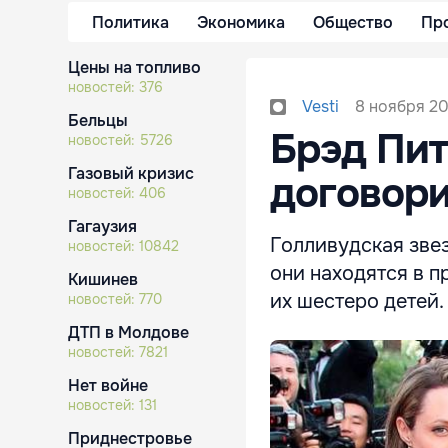
Политика
Экономика
Общество
Пр
Цены на топливо
новостей:
376
8 ноября 20
Vesti
Бельцы
Брэд Пи
новостей:
5726
Газовый кризис
договори
новостей:
406
Гагаузия
Голливудская звез
новостей:
10842
они находятся в п
Кишинев
их шестеро детей.
новостей:
770
ДТП в Молдове
новостей:
7821
Нет войне
новостей:
131
Приднестровье