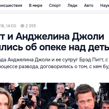
оисшествия
В мире
Спорт
Леди
Авто
Нау
16, 14:00
2 355
тт и Анджелина Джоли
лись об опеке над дет
да Анджелина Джоли и ее супруг Брэд Питт, 
роцессе развода, договорились о том, с кем б