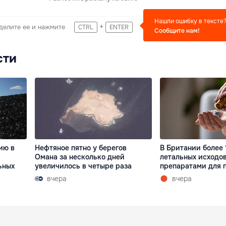
Нашли ошибку в тексте
+
делите ее и нажмите
CTRL
ENTER
Сообщите нам!
сти
ию в
Нефтяное пятно у берегов
В Британии более 
Омана за несколько дней
летальных исходов
ьных
увеличилось в четыре раза
препаратами для 
вчера
вчера