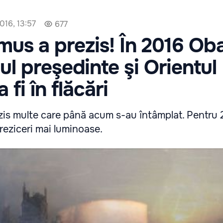
016, 13:57
677
us a prezis! În 2016 O
mul preşedinte şi Orientul
 fi în flăcări
is multe care până acum s-au întâmplat. Pentru 2
preziceri mai luminoase.