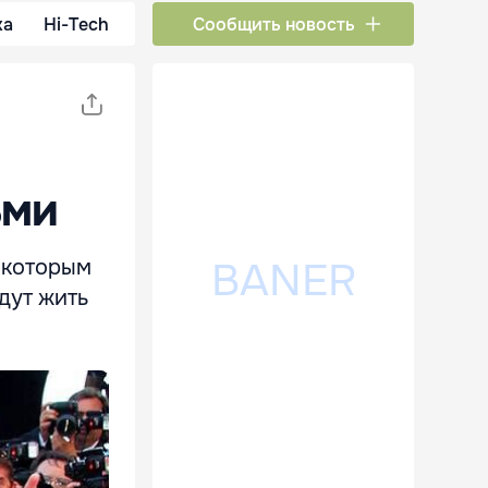
ка
Hi-Tech
Сообщить новость
ьми
с которым
удут жить