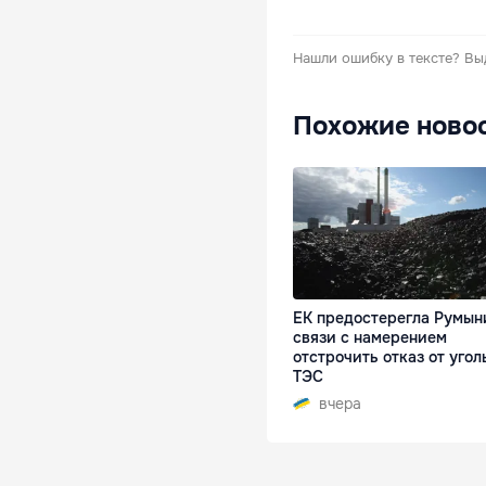
Нашли ошибку в тексте?
Вы
Похожие ново
ЕК предостерегла Румын
связи с намерением
отстрочить отказ от угол
ТЭС
вчера