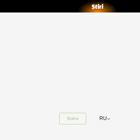
⌵
RU
Войти