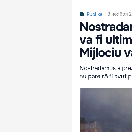
8 ноября 2
Publika
Nostradam
va fi ulti
Mijlociu va
Nostradamus a prez
nu pare să fi avut 