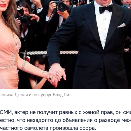
желина Джоли и ее супруг Брэд Питт.
СМИ, актер не получит равных с женой прав, он с
вестно, что незадолго до объявления о разводе ме
 частного самолета произошла ссора.