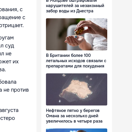
В Молдове оштрафовали
нарушителей за незаконный
ования, с
забор воды из Днестра
ращение с
отрицает.
ругам
ил суд
ыл не
В Британии более 100
летальных исходов связали с
ожет их
препаратами для похудения
ва.
бовала
а не против
августа
Нефтяное пятно у берегов
Омана за несколько дней
естеро
увеличилось в четыре раза