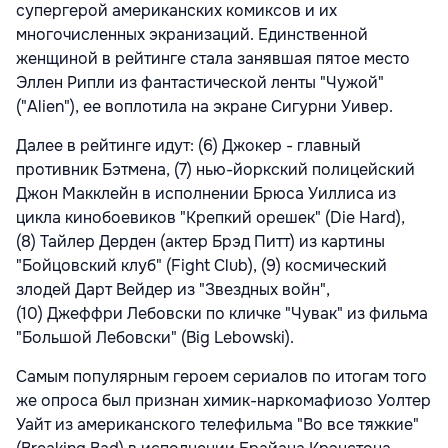
супергерой американских комиксов и их
многочисленных экранизаций. Единственной
женщиной в рейтинге стала занявшая пятое место
Эллен Рипли из фантастической ленты "Чужой"
("Alien"), ее воплотила на экране Сигурни Уивер.
Далее в рейтинге идут: (6) Джокер - главный
противник Бэтмена, (7) нью-йоркский полицейский
Джон Макклейн в исполнении Брюса Уиллиса из
цикла кинобоевиков "Крепкий орешек" (Die Hard),
(8) Тайлер Дерден (актер Брэд Питт) из картины
"Бойцовский клуб" (Fight Club), (9) космический
злодей Дарт Вейдер из "Звездных войн",
(10) Джеффри Лебовски по кличке "Чувак" из фильма
"Большой Лебовски" (Big Lebowski).
Самым популярным героем сериалов по итогам того
же опроса был признан химик-наркомафиозо Уолтер
Уайт из американского телефильма "Во все тяжкие"