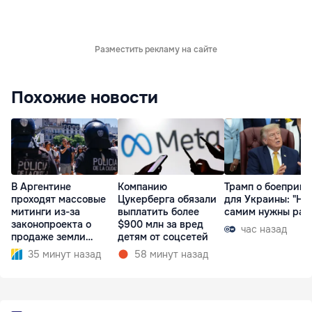
Разместить рекламу на сайте
Похожие новости
В Аргентине
Компанию
Трамп о боеприпа
проходят массовые
Цукерберга обязали
для Украины: "На
митинги из-за
выплатить более
самим нужны рак
законопроекта о
$900 млн за вред
час назад
продаже земли
детям от соцсетей
иностранцам
35 минут назад
58 минут назад