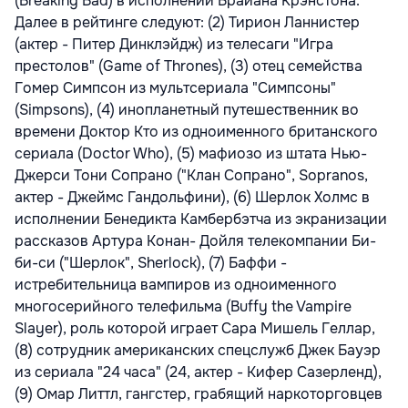
(Breaking Bad) в исполнении Брайана Крэнстона.
Далее в рейтинге следуют: (2) Тирион Ланнистер
(актер - Питер Динклэйдж) из телесаги "Игра
престолов" (Game of Thrones), (3) отец семейства
Гомер Симпсон из мультсериала "Симпсоны"
(Simpsons), (4) инопланетный путешественник во
времени Доктор Кто из одноименного британского
сериала (Doctor Who), (5) мафиозо из штата Нью-
Джерси Тони Сопрано ("Клан Сопрано", Sopranos,
актер - Джеймс Гандольфини), (6) Шерлок Холмс в
исполнении Бенедикта Камбербэтча из экранизации
рассказов Артура Конан- Дойля телекомпании Би-
би-си ("Шерлок", Sherlock), (7) Баффи -
истребительница вампиров из одноименного
многосерийного телефильма (Buffy the Vampire
Slayer), роль которой играет Сара Мишель Геллар,
(8) сотрудник американских спецслужб Джек Бауэр
из сериала "24 часа" (24, актер - Кифер Сазерленд),
(9) Омар Литтл, гангстер, грабящий наркоторговцев