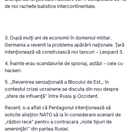
de noi rachete balistice intercontinentale.
3. După mulţi ani de economii în domeniul militar,
Germania a revenit la problema apărării naţionale. Ţară
intenţionează să construiască noi tancuri – Leopard 3.
4. Înainte erau scandalurile de spionaj, astăzi – cele cu
hackeri.
5. „Revenirea senzaţională a Blocului de Est„: în
contextul crizei ucrainene se discuta din nou despre
„sfere de influenţă” între Rusia şi Occident.
Recent, s-a aflat că Pentagonul intenţionează să
solicite aliaţilor NATO să ia în considerare scenarii de
„război rece” pentru a contracara „noile tipuri de
ameninţări” din partea Rusiei.