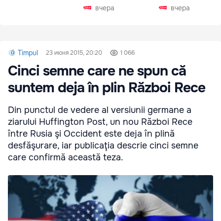
Чехии
вчера
вчера
Timpul
23 июня 2015, 20:20
1 066
Cinci semne care ne spun că
suntem deja în plin Război Rece
Din punctul de vedere al versiunii germane a
ziarului Huffington Post, un nou Război Rece
între Rusia şi Occident este deja în plină
desfăşurare, iar publicaţia descrie cinci semne
care confirmă această teza.