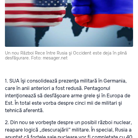
Un nou Război Rece între Rusia şi Occident este deja în plină
desfăşurare. Foto: mesager.net
1. SUA îşi consolidează prezenţa militară în Germania,
care în anii anteriori a fost redusă. Pentagonul
intenţionează să desfăşoare arme grele şi în Europa de
Est. În total este vorba despre cinci mii de militari şi
tehnică aferentă.
2. Din nou se vorbeşte despre un posibil război nuclear,
reapare logică „descurajării” militare. În special, Rusia a
anunţat că forţele sale nucleare vor fi completate cu 40