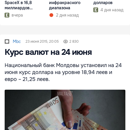
SpaceX в 16,8
инфракрасного
долларов
миллиардов
диапазона
4 дня назад
долларов
вчера
2 дня назад
Mbc
23 июня 2015, 20:05
2 830
Курс валют на 24 июня
Национальный банк Молдовы установил на 24
июня курс доллара на уровне 18,94 леев и
евро – 21,25 леев.