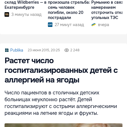
склад Wildberries — в
произошла стрельба:
Румынию в связи 
Екатеринбурге
семь человек
намерением
погибли, около 20
отстрочить отказ 
3 минуты назад
пострадали
угольных ТЭС
27 минут назад
вчера
Publika
23 июня 2015, 20:25
2 248
Растет число
госпитализированных детей с
аллергией на ягоды
Число пациентов в столичных детских
больницах неуклонно растёт. Детей
госпитализируют с острыми аллергическими
реакциями на летние ягоды и фрукты.