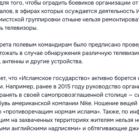
 для того, чтобы оградить боевиков организации о
алов, в эфирах которых осуждается деятельность 
емистской группировки отныне нельзя ремонтироват
ть телевизоры.
рета полевым командирам было предписано прове
тожать в случае обнаружения различную телевиз
 антенны и другие устройства.
ет, что «Исламское государство» активно борется 
. Например, ранее в 2015 году руководство орга
ранять в своей самопровозглашенной столице — 
бувь американской компании Nike. Ношение вещей
о «противоречащим нормам ислама». Также, по и
им на захваченных территориях жителям нельзя н
ными английскими надписями» и обтягивающие дж