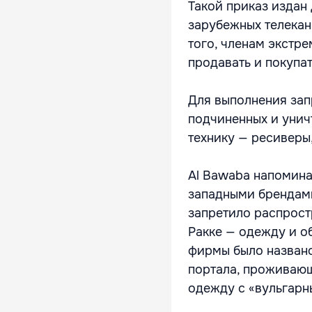
Такой приказ издан
зарубежных телекан
того, членам экстр
продавать и покупа
Для выполнения зап
подчиненных и унич
технику — ресиверы,
Al Bawaba напомина
западными брендами
запретило распрост
Ракке — одежду и о
фирмы было назван
портала, проживающ
одежду с «вульгар