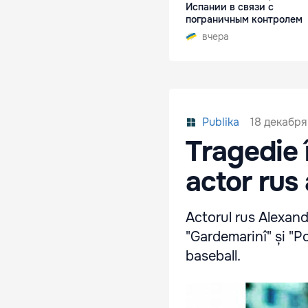
Испании в связи с
пограничным контролем
вчера
18 декабря
Publika
Tragedie 
actor rus
Actorul rus Alexandr
"Gardemarinî" și "P
baseball.