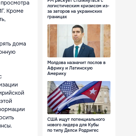
РМ рискует столкнуться с
т просмотра
логистическим кризисом из-
ИГ. Кроме
за заторов на украинских
границах
ь,
рять дома
ионную
Молдова назначит послов в
Африку и Латинскую
Америку
с
низации
сирийской
 этой
нформации
осить
США ищут потенциального
нового лидера для Кубы
инсы.
по типу Делси Родригес