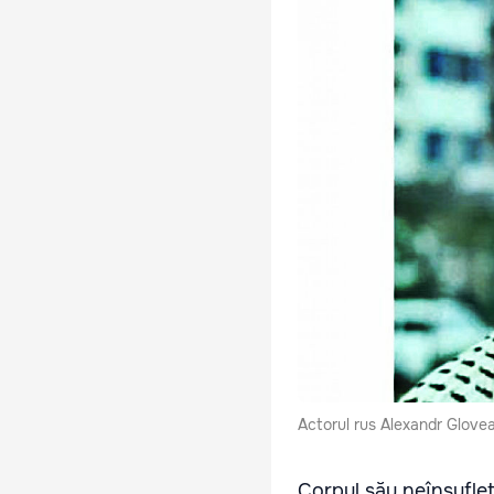
Actorul rus Alexandr Gloveac
Corpul său neînsufleț