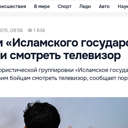
оисшествия
В мире
Спорт
Леди
Авто
Нау
015, 08:56
1 836
 «Исламского государ
и смотреть телевизор
ористической группировки «Исламское госуд
оим бойцам смотреть телевизор, сообщает пор