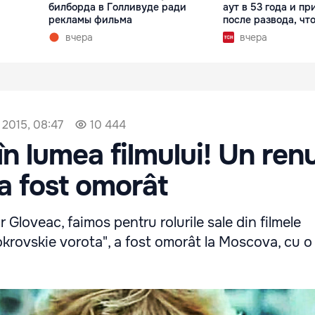
билборда в Голливуде ради
аут в 53 года и пр
рекламы фильма
после развода, что
вчера
вчера
 2015, 08:47
10 444
în lumea filmului! Un ren
 a fost omorât
 Gloveac, faimos pentru rolurile sale din filmele
okrovskie vorota", a fost omorât la Moscova, cu o