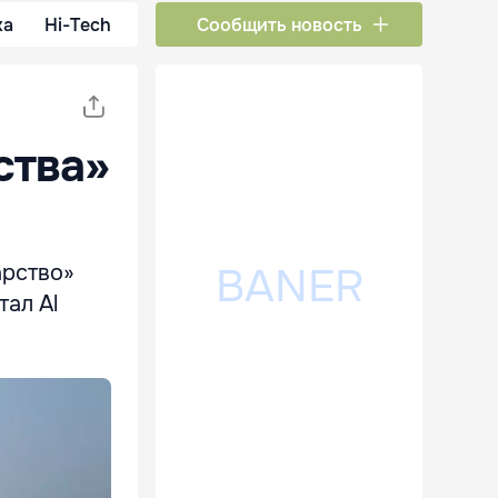
ка
Hi-Tech
Сообщить новость
ства»
арство»
тал Al