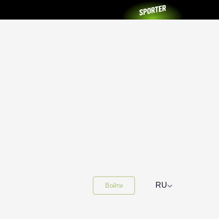
⌵
RU
Войти