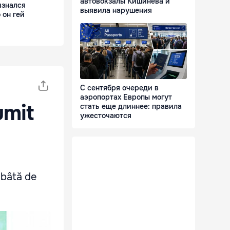
автовокзалы Кишинёва и
изнался
выявила нарушения
 он гей
С сентября очереди в
аэропортах Европы могут
umit
стать еще длиннее: правила
ужесточаются
 bâtă de