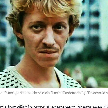
, faimos pentru rolurile sale din filmele "Gardemarinî" și "Pokrovskie 
it a fost găsit în propriul apartament. Acesta avea 5