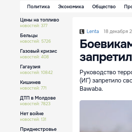
Политика
Экономика
Общество
Пр
Цены на топливо
новостей:
377
18 декабря 2
Lenta
Бельцы
Боевикам
новостей:
5726
Газовый кризис
запретил
новостей:
408
Гагаузия
Руководство терр
новостей:
10842
(ИГ) запретило св
Кишинев
Bawaba.
новостей:
771
ДТП в Молдове
новостей:
7823
Нет войне
новостей:
131
Приднестровье