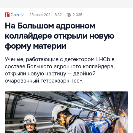
Gazeta
29 июля 2021, 18:32
2 035
На Большом адронном
коллайдере открыли новую
форму материи
Ученые, работающие с детектором LHCb в
составе Большого адронного коллайдера,
открыли новую частицу — двойной
очарованный тетракварк Tcc+.