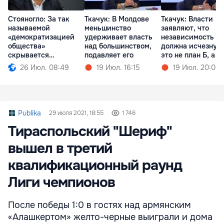
Стояногло: За так
Ткачук: В Молдове
Ткачук: Власти
называемой
меньшинство
заявляют, что
«демократизацией
удерживает власть
независимость
общества»
над большинством,
должна исчезнуть
скрывается
подавляет его
это не план Б, а п
проедание денег
А
26 Июл. 08:49
19 Июл. 16:15
19 Июл. 20:00
Publika
29 июля 2021, 18:55
1 746
Тираспольский "Шериф"
вышел в третий
квалификационный раунд
Лиги чемпионов
После победы 1:0 в гостях над армянским
«Алашкертом» желто-черные выиграли и дома