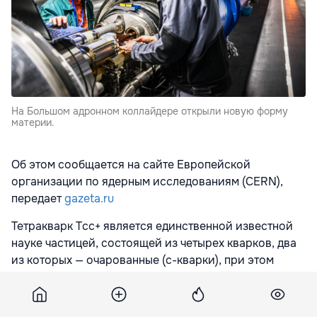
На Большом адронном коллайдере открыли новую форму
материи.
Об этом сообщается на сайте Европейской
организации по ядерным исследованиям (CERN),
передает
gazeta.ru
Тетракварк Tcс+ является единственной известной
науке частицей, состоящей из четырех кварков, два
из которых — очарованные (с-кварки), при этом
очарованные антикварки отсутствуют.
Очарованием называется аромат – квантовое число,