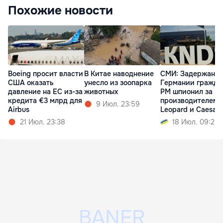
Похожие новости
Boeing просит власти
В Китае наводнение
СМИ: Задержанны
США оказать
унесло из зоопарка
Германии гражда
давление на EC из-за
животных
РМ шпионил за
кредита €3 млрд для
производителем
9 Июл. 23:59
Airbus
Leopard и Caesar
21 Июл. 23:38
18 Июл. 09:25