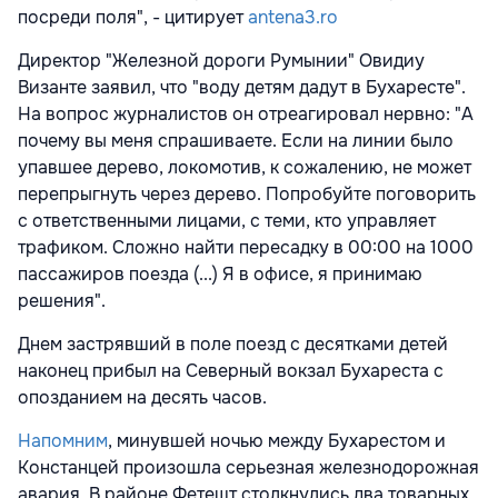
посреди поля", - цитирует
antena3.ro
Директор "Железной дороги Румынии"
Овидиу
Византе
заявил, что "воду детям дадут в Бухаресте".
На вопрос журналистов он отреагировал нервно: "
А
почему вы меня спрашиваете. Если на линии было
упавшее дерево, локомотив, к сожалению, не может
перепрыгнуть через дерево. Попробуйте поговорить
с ответственными лицами, с теми, кто управляет
трафиком. Сложно найти пересадку в 00:00 на 1000
пассажиров поезда (...) Я в офисе, я принимаю
решения".
Днем застрявший в поле поезд с десятками детей
наконец прибыл на Северный вокзал Бухареста с
опозданием на десять часов.
Напомним
, минувшей ночью между Бухарестом и
Констанцей произошла серьезная железнодорожная
авария. В районе Фетешт столкнулись два товарных