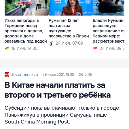
Из-за непогоды в
Румыния 12 лет
Власти Румынии
Германии поезд
платила за
расследуют
врезался в дерево,
пустующее
повреждение суд
дороги и дома
посольство в Ливии
Черном море:
оказались под водой
рассматриваются
24 Июл. 07:09
две версии
18 Июл. 14:30
24 Июл. 09:32
Govoritmoskva
29 июля 2021, 18:35
2 115
В Китае начали платить за
второго и третьего ребёнка
Субсидии пока выплачивают только в городе
Паньчжихуа в провинции Сычуань, пишет
South China Morning Post.