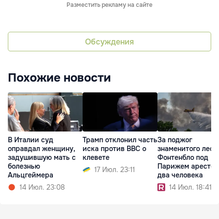
Разместить рекламу на сайте
Обсуждения
Похожие новости
В Италии суд
Трамп отклонил часть
За поджог
оправдал женщину,
иска против BBC о
знаменитого леса
задушившую мать с
клевете
Фонтенбло под
болезнью
Парижем арестов
17 Июл. 23:11
Альцгеймера
два человека
14 Июл. 23:08
14 Июл. 18:41