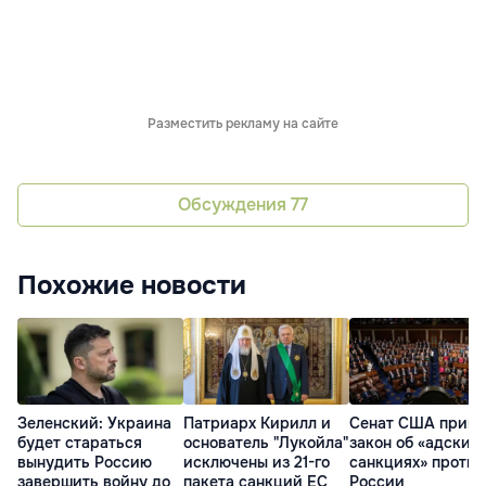
Разместить рекламу на сайте
Обсуждения
77
Похожие новости
Зеленский: Украина
Патриарх Кирилл и
Сенат США приня
будет стараться
основатель "Лукойла"
закон об «адских
вынудить Россию
исключены из 21-го
санкциях» против
завершить войну до
пакета санкций ЕС
России