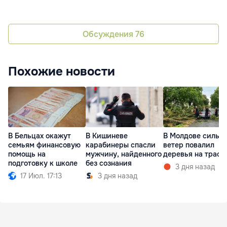
Обсуждения
76
Похожие новости
В Бельцах окажут
В Кишиневе
В Молдове сильн
семьям финансовую
карабинеры спасли
ветер повалил
помощь на
мужчину, найденного
деревья на трасс
подготовку к школе
без сознания
3 дня назад
17 Июл. 17:13
3 дня назад