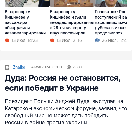
В аэропорту
В аэропорту
Головатюк: Рост
Кишинева у
Кишинёва изъяли
поступлений вал
пассажира
незадекларированны
населению из-за
обнаружили
е 28 тысяч евро у
рубежа в июне
незадекларированну
двух пассажиров
продолжился
ю валюту
13 Июл. 14:23
13 Июл. 21:16
26 Июл. 12:45
Znaika
14 мая 2024, 22:00
7 589
Дуда: Россия не остановится,
если победит в Украине
Президент Польши Анджей Дуда, выступая на
Катарском экономическом форуме, заявил, что
свободный мир не может дать победить
России в войне против Украины.