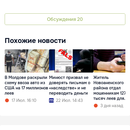
Обсуждения
20
Похожие новости
В Молдове раскрыли
Минюст призвал не
Житель
схему ввоза авто из
доверять письмам о
Новоаненского
США на 17 миллионов
«наследстве» и не
района отдал
леев
переводить деньги
мошенникам 127
тысяч леев для
17 Июл. 16:10
22 Июл. 14:43
"закрытия кредит
3 дня назад