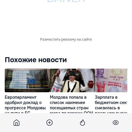
Разместить рекламу на сайте
Похожие новости
Европарламент
Молдова попала в
Зарплата в
одобрил доклад о
список наименее
бюджетном секто
прогрессе Молдовы
посещаемых стран
снизилась в
на пути в ЕС
мира по версии ООН
реальном выраже
на 1,5%
8 Июл. 20:00
15 Июл. 16:52
16 Июл. 08:02