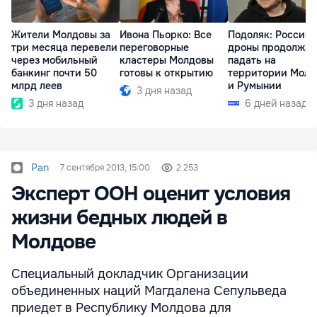
Жители Молдовы за
Ивона Пьорко: Все
Подоляк: Россий
три месяца перевели
переговорные
дроны продолжат
через мобильный
кластеры Молдовы
падать на
банкинг почти 50
готовы к открытию
территории Молд
млрд леев
и Румынии
3 дня назад
3 дня назад
6 дней назад
Pan
7 сентября 2013, 15:00
2 253
Эксперт ООН оценит условия
жизни бедных людей в
Молдове
Специальный докладчик Организации
объединенных наций Магдалена Сепульведа
приедет в Республику Молдова для