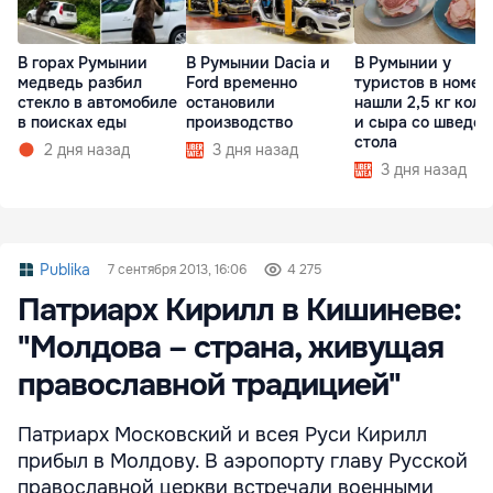
В горах Румынии
В Румынии Dacia и
В Румынии у
медведь разбил
Ford временно
туристов в номер
стекло в автомобиле
остановили
нашли 2,5 кг кол
в поисках еды
производство
и сыра со шведск
стола
2 дня назад
3 дня назад
3 дня назад
Publika
7 сентября 2013, 16:06
4 275
Патриарх Кирилл в Кишиневе:
"Молдова – страна, живущая
православной традицией"
Патриарх Московский и всея Руси Кирилл
прибыл в Молдову. В аэропорту главу Русской
православной церкви встречали военными