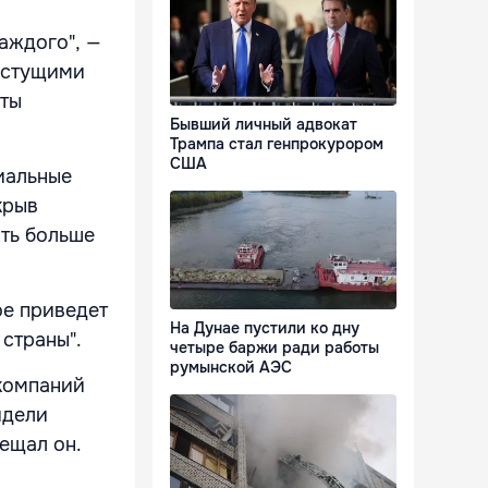
аждого", —
астущими
аты
Бывший личный адвокат
Трампа стал генпрокурором
США
иальные
крыв
ить больше
ое приведет
На Дунае пустили ко дну
страны".
четыре баржи ради работы
румынской АЭС
 компаний
идели
бещал он.