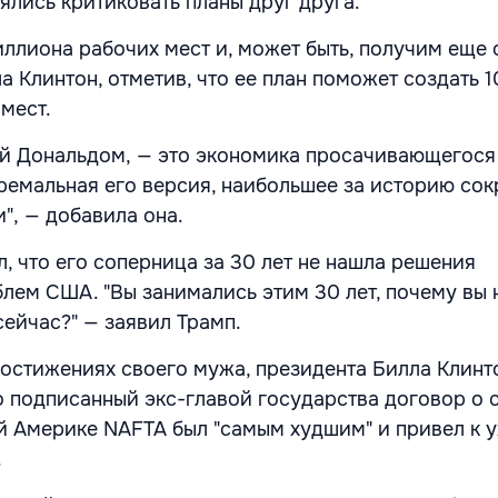
ялись критиковать планы друг друга.
иллиона рабочих мест и, может быть, получим еще 
а Клинтон, отметив, что ее план поможет создать 1
мест.
й Дональдом, — это экономика просачивающегося 
ремальная его версия, наибольшее за историю со
", — добавила она.
л, что его соперница за 30 лет не нашла решения
лем США. "Вы занимались этим 30 лет, почему вы 
сейчас?" — заявил Трамп.
достижениях своего мужа, президента Билла Клинт
то подписанный экс-главой государства договор о
й Америке NAFTA был "самым худшим" и привел к 
.