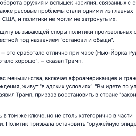
оборота оружия и вспышек насилия, связанных с е
также расовые проблемы стали одними из главных
 США, и политики не могли не затронуть их.
ащиту вызывающей споры политики произвольных 
вестной под названием "останови и обыщи".
 — это сработало отлично при мэре (Нью-Йорка Ру
отало хорошо", — сказал Трамп.
час меньшинства, включая афроамериканцев и гра
дения, живут "в адских условиях". "Вы идете по у
заявил Трамп, призвав восстановить в стране "закон
 в том же ключе, но не столь категорично в части
. Политик призвала остановить "оружейную эпид