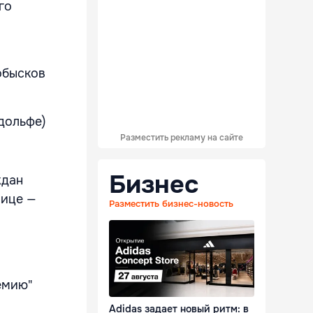
го
обысков
дольфе)
Разместить рекламу на сайте
Бизнес
ждан
лице —
Разместить бизнес-новость
емию"
Adidas задает новый ритм: в