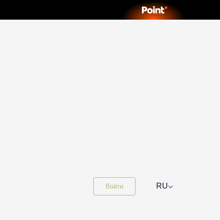
⌵
RU
Войти