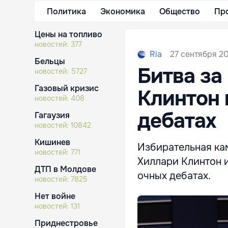
Политика
Экономика
Общество
Пр
Цены на топливо
новостей:
377
27 сентября 20
Ria
Бельцы
Битва за
новостей:
5727
Газовый кризис
Клинтон 
новостей:
408
дебатах
Гагаузия
новостей:
10842
Кишинев
Избирательная ка
новостей:
771
Хиллари Клинтон 
ДТП в Молдове
очных дебатах.
новостей:
7825
Нет войне
новостей:
131
Приднестровье