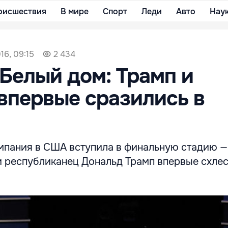
оисшествия
В мире
Спорт
Леди
Авто
Нау
16, 09:15
2 434
 Белый дом: Трамп и
впервые сразились в
мпания в США вступила в финальную стадию —
и республиканец Дональд Трамп впервые схлес