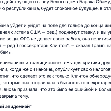
ро действующего главу Белого дома Барака Обаму,
нию республиканца, будет спокойное будущее, в от
Обама уйдет и уйдет на поле для гольфа до конца жи
ная система США — ред.) поднимут ставку, и вы у
хие вещи. ФРС не делает свою работу, она политиз
 — ред.) госсекретарь Клинтон", — сказал Трамп, н
Обамы.
вниманием и традиционные темы для критики друг
или, когда же он наконец опубликует свою налого
етил, что сделает это как только Клинтон обнароду
, которые она отправляла в бытность госсекретаре
м, вновь признала, что это было ее ошибкой и боль
 закрыла тему.
ой эпидемией"