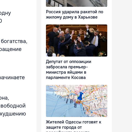
Россия ударила ракетой по
одну
жилому дому в Харькове
0
богатства,
кращение
Депутат от оппозиции
забросала премьер-
министра яйцами в
начинаете
парламенте Косова
она,
 свободной
ухудшению
Жителей Одессы готовят к
защите города от