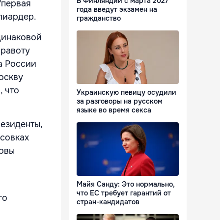
В Финляндии с марта 2027
"первая
года введут экзамен на
лиардер.
гражданство
динаковой
правоту
а России
оскву
, что
Украинскую певицу осудили
за разговоры на русском
языке во время секса
езиденты,
асовках
товы
Майя Санду: Это нормально,
что ЕС требует гарантий от
го
стран-кандидатов