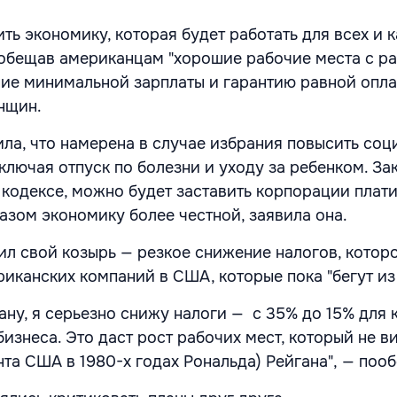
ь экономику, которая будет работать для всех и к
ообещав американцам "хорошие рабочие места с р
ие минимальной зарплаты и гарантию равной опл
нщин.
ила, что намерена в случае избрания повысить соц
ключая отпуск по болезни и уходу за ребенком. За
 кодексе, можно будет заставить корпорации плат
азом экономику более честной, заявила она.
ил свой козырь — резкое снижение налогов, котор
иканских компаний в США, которые пока "бегут из 
ану, я серьезно снижу налоги — с 35% до 15% для
изнеса. Это даст рост рабочих мест, который не в
та США в 1980-х годах Рональда) Рейгана", — поо