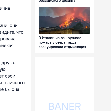
российского десанта
личие
зни, они
видите, что
В Италии из-за крупного
ирована
пожара у озера Гарда
амекая
эвакуировали отдыхающих
 друга.
вую
ет свои
м с личного
ше бы она