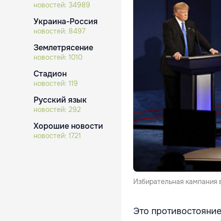
новостей:
34989
Украина-Россия
новостей:
8497
Землетрясение
новостей:
1010
Стадион
новостей:
119
Русский язык
новостей:
292
Хорошие новости
новостей:
1721
Избирательная кампания 
Это противостояние