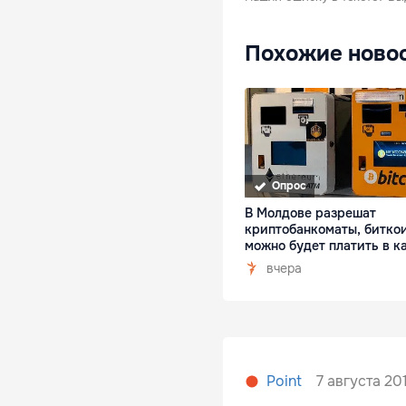
Похожие ново
Опрос
В Молдове разрешат
криптобанкоматы, битко
можно будет платить в к
вчера
7 августа 201
Point