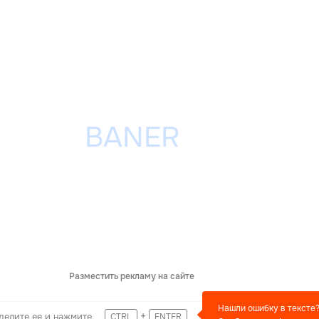
Разместить рекламу на сайте
Нашли ошибку в тексте
+
делите ее и нажмите
CTRL
ENTER