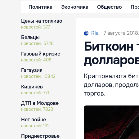
Политика
Экономика
Общество
Пр
Цены на топливо
новостей:
377
7 августа 2018,
Ria
Бельцы
Биткоин 
новостей:
5726
Газовый кризис
долларо
новостей:
408
Гагаузия
Криптовалюта битк
новостей:
10842
долларов, продолж
Кишинев
торгов.
новостей:
771
ДТП в Молдове
новостей:
7823
Нет войне
новостей:
131
Приднестровье