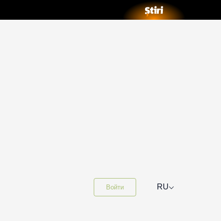
⌵
RU
Войти