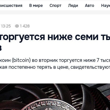
оисшествия
В мире
Спорт
Леди
Авто
Нау
 13:25
1 428
торгуется ниже семи т
в
оин (bitcoin) во вторник торгуется ниже 7 тыс
ая постепенно терять в цене, свидетельствую