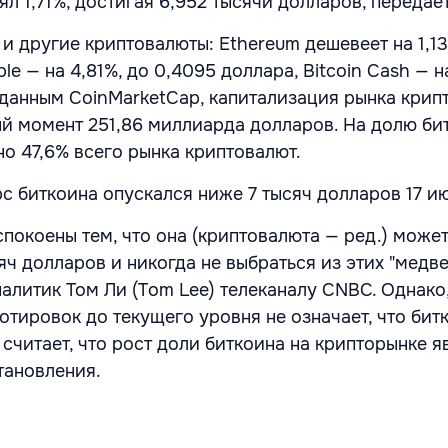
ял 1,71%, достигая 6,952 тысячи долларов, передае
 и другие криптовалюты: Ethereum дешевеет на 1,1
le — на 4,81%, до 0,4095 доллара, Bitcoin Cash — н
 данным CoinMarketCap, капитализация рынка крип
ый момент 251,86 миллиарда долларов. На долю би
о 47,6% всего рынка криптовалют.
с биткоина опускался ниже 7 тысяч долларов 17 и
покоены тем, что она (криптовалюта — ред.) може
яч долларов и никогда не выбраться из этих "медв
налитик Том Ли (Tom Lee) телеканалу CNBC. Однако,
отировок до текущего уровня не означает, что бит
 считает, что рост доли биткоина на крипторынке я
тановления.