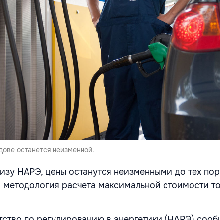
дове останется неизменной.
изу НАРЭ, цены останутся неизменными до тех пор,
я методология расчета максимальной стоимости то
тство по регулированию в энергетики (НАРЭ) сообщ