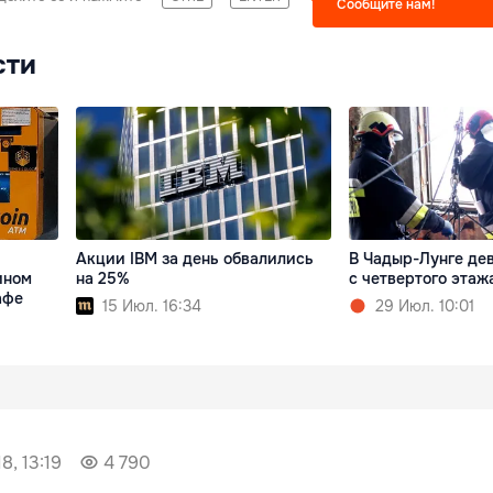
Сообщите нам!
сти
Акции IBM за день обвалились
В Чадыр-Лунге де
ином
на 25%
с четвертого этаж
афе
15 Июл. 16:34
29 Июл. 10:01
8, 13:19
4 790