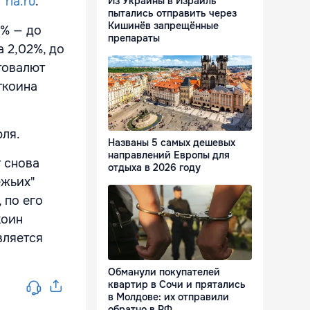
т
ria.ru
.
Из Украины в Израиль
пытались отправить через
Кишинёв запрещённые
3% — до
препараты
а 2,02%, до
товалют
ткоина
юля.
Названы 5 самых дешевых
направлений Европы для
т снова
отдыха в 2026 году
ежьих"
 по его
коин
вляется
Обманули покупателей
квартир в Сочи и прятались
в Молдове: их отправили
обратно в РФ