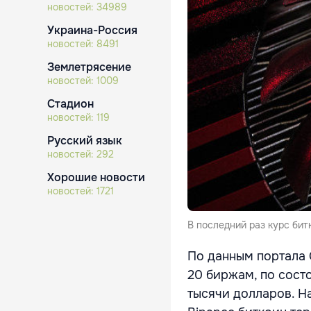
новостей:
34989
Украина-Россия
новостей:
8491
Землетрясение
новостей:
1009
Стадион
новостей:
119
Русский язык
новостей:
292
Хорошие новости
новостей:
1721
В последний раз курс бит
По данным портала 
20 биржам, по состо
тысячи долларов. Н