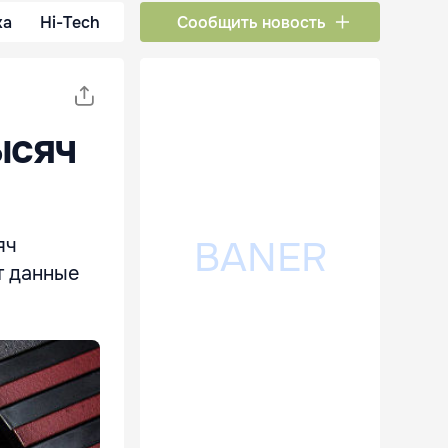
ка
Hi-Tech
Сообщить новость
ысяч
яч
т данные