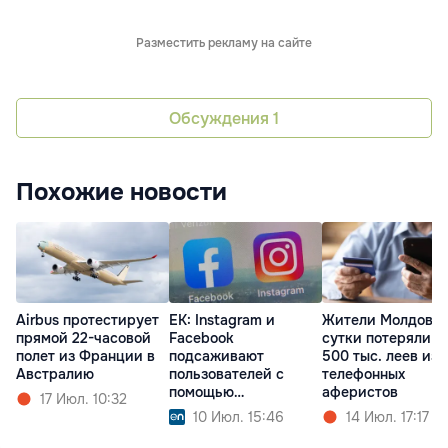
Разместить рекламу на сайте
Обсуждения
1
Похожие новости
Airbus протестирует
ЕК: Instagram и
Жители Молдовы 
прямой 22-часовой
Facebook
сутки потеряли о
полет из Франции в
подсаживают
500 тыс. леев из-
Австралию
пользователей с
телефонных
помощью
аферистов
17 Июл. 10:32
«затягивающего»
10 Июл. 15:46
14 Июл. 17:17
дизайна