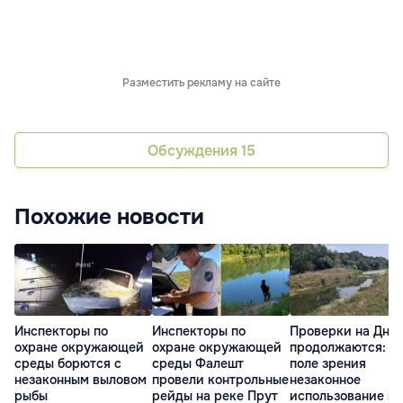
Разместить рекламу на сайте
Обсуждения
15
Похожие новости
Инспекторы по
Инспекторы по
Проверки на Дне
охране окружающей
охране окружающей
продолжаются: в
среды борются с
среды Фалешт
поле зрения
незаконным выловом
провели контрольные
незаконное
рыбы
рейды на реке Прут
использование в