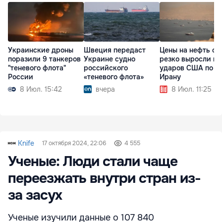
Украинские дроны
Швеция передаст
Цены на нефть сн
поразили 9 танкеров
Украине судно
резко выросли по
"теневого флота"
российского
ударов США по
России
«теневого флота»
Ирану
8 Июл. 15:42
вчера
8 Июл. 11:25
Knife
17 октября 2024, 22:06
4 555
Ученые: Люди стали чаще
переезжать внутри стран из-
за засух
Ученые изучили данные о 107 840