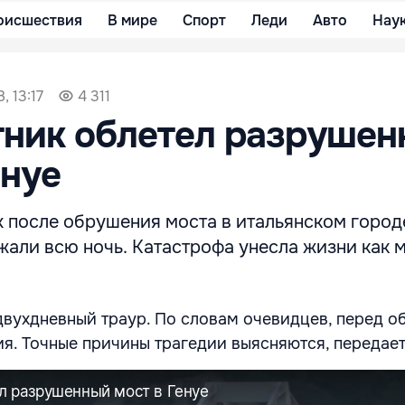
оисшествия
В мире
Спорт
Леди
Авто
Нау
, 13:17
4 311
тник облетел разрушен
енуе
 после обрушения моста в итальянском город
жали всю ночь. Катастрофа унесла жизни как
двухдневный траур. По словам очевидцев, перед 
ия. Точные причины трагедии выясняются, передае