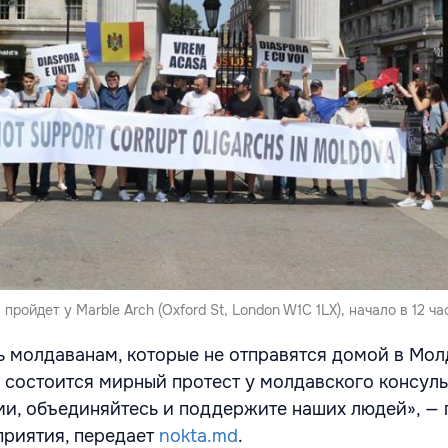
пройдет у Marble Arch (Oxford St, London W1C 1LX), начало в 12 ча
 молдаванам, которые не отправятся домой в Молд
е состоится мирный протест у молдавского консуль
и, объединяйтесь и поддержите наших людей», — 
приятия, передает
nokta.md
.