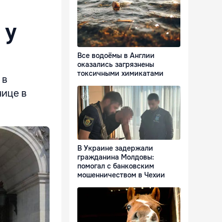
 у
Все водоёмы в Англии
оказались загрязнены
токсичными химикатами
 в
нице в
В Украине задержали
гражданина Молдовы:
помогал с банковским
мошенничеством в Чехии