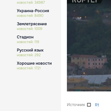
новостей:
34987
Украина-Россия
новостей:
8490
Землетрясение
новостей:
1009
Стадион
новостей:
119
Русский язык
новостей:
292
Хорошие новости
новостей:
1721
Источник
Rt