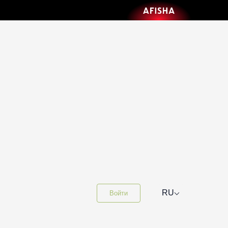
⌵
RU
Войти