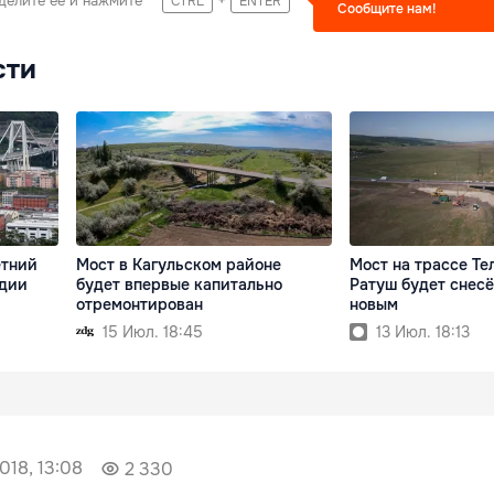
делите ее и нажмите
CTRL
ENTER
Сообщите нам!
сти
етний
Мост в Кагульском районе
Мост на трассе Те
едии
будет впервые капитально
Ратуш будет снесё
отремонтирован
новым
15 Июл. 18:45
13 Июл. 18:13
018, 13:08
2 330