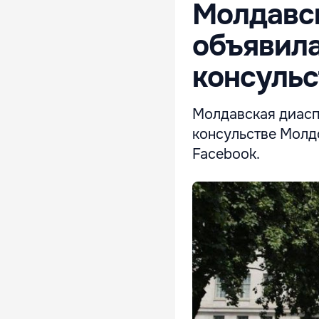
Молдавск
объявила
консульс
Молдавская диасп
консульстве Молд
Facebook.