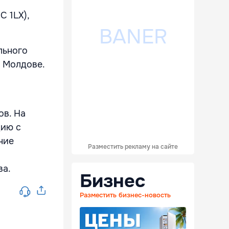
C 1LX),
льного
в Молдове.
ов. На
цию с
ние
Разместить рекламу на сайте
ва.
Бизнес
Разместить бизнес-новость