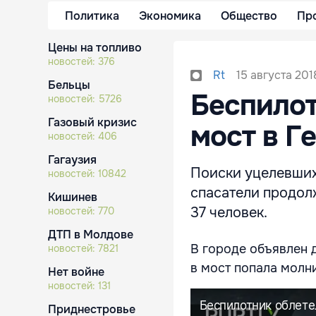
Политика
Экономика
Общество
Пр
Цены на топливо
новостей:
376
15 августа 2018
Rt
Бельцы
Беспило
новостей:
5726
Газовый кризис
мост в Г
новостей:
406
Гагаузия
Поиски уцелевших
новостей:
10842
спасатели продол
Кишинев
37 человек.
новостей:
770
ДТП в Молдове
В городе объявлен 
новостей:
7821
в мост попала молн
Нет войне
новостей:
131
Приднестровье