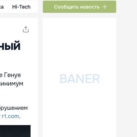
ка
Hi-Tech
Сообщить новость
ный
е Генуя
 минимум
обрушением
т
rt.com
.