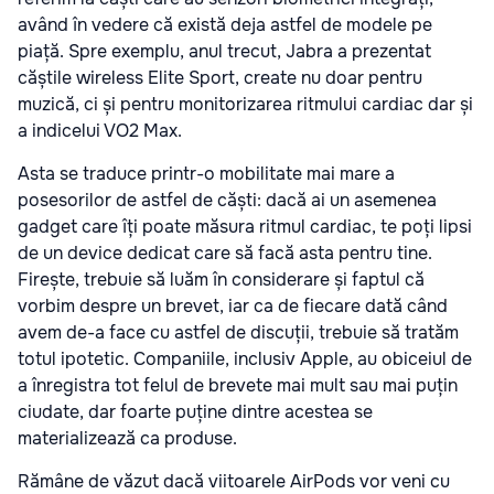
având în vedere că există deja astfel de modele pe
piață. Spre exemplu, anul trecut, Jabra a prezentat
căștile wireless Elite Sport, create nu doar pentru
muzică, ci și pentru monitorizarea ritmului cardiac dar și
a indicelui VO2 Max.
Asta se traduce printr-o mobilitate mai mare a
posesorilor de astfel de căști: dacă ai un asemenea
gadget care îți poate măsura ritmul cardiac, te poți lipsi
de un device dedicat care să facă asta pentru tine.
Firește, trebuie să luăm în considerare și faptul că
vorbim despre un brevet, iar ca de fiecare dată când
avem de-a face cu astfel de discuții, trebuie să tratăm
totul ipotetic. Companiile, inclusiv Apple, au obiceiul de
a înregistra tot felul de brevete mai mult sau mai puțin
ciudate, dar foarte puține dintre acestea se
materializează ca produse.
Rămâne de văzut dacă viitoarele AirPods vor veni cu