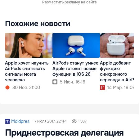
Разместить рекламу на сайте
Похожие новости
Apple хочет научить
AirPods станут умнее:
Apple добавит
AirPods считывать
Apple готовит новые
функцию
сигналы мозга
функции в iOS 26
синхронного
человека
перевода в AirPo
5 Июн. 16:16
30 Ноя. 21:00
14 Мар. 18:09
Moldpres
7 июля 2017, 22:44
1 937
Приднестровская делегация