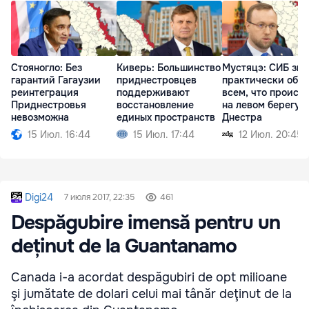
Стояногло: Без
Киверь: Большинство
Мустяцэ: СИБ зна
гарантий Гагаузии
приднестровцев
практически обо
реинтеграция
поддерживают
всем, что происх
Приднестровья
восстановление
на левом берегу
невозможна
единых пространств
Днестра
15 Июл. 16:44
15 Июл. 17:44
12 Июл. 20:45
Digi24
7 июля 2017, 22:35
461
Despăgubire imensă pentru un
deținut de la Guantanamo
Canada i-a acordat despăgubiri de opt milioane
şi jumătate de dolari celui mai tânăr deţinut de la