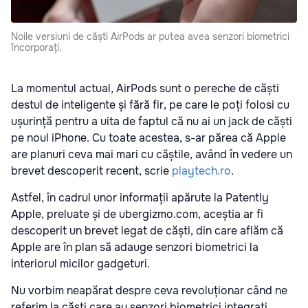
Noile versiuni de căști AirPods ar putea avea senzori biometrici
încorporați.
La momentul actual, AirPods sunt o pereche de căști
destul de inteligente și fără fir, pe care le poți folosi cu
ușurință pentru a uita de faptul că nu ai un jack de căști
pe noul iPhone. Cu toate acestea, s-ar părea că Apple
are planuri ceva mai mari cu căștile, având în vedere un
brevet descoperit recent, scrie
playtech.ro
.
Astfel, în cadrul unor informații apărute la Patently
Apple, preluate și de ubergizmo.com, aceștia ar fi
descoperit un brevet legat de căști, din care aflăm că
Apple are în plan să adauge senzori biometrici la
interiorul micilor gadgeturi.
Nu vorbim neapărat despre ceva revoluționar când ne
referim la căști care au senzori biometrici integrați,