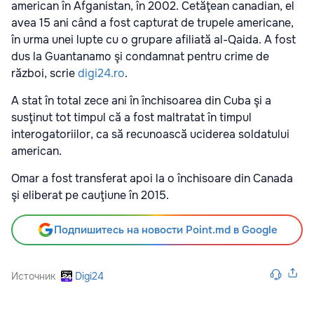
american în Afganistan, în 2002. Cetăţean canadian, el
avea 15 ani când a fost capturat de trupele americane,
în urma unei lupte cu o grupare afiliată al-Qaida. A fost
dus la Guantanamo şi condamnat pentru crime de
război, scrie
digi24.ro
.
A stat în total zece ani în închisoarea din Cuba şi a
susţinut tot timpul că a fost maltratat în timpul
interogatoriilor, ca să recunoască uciderea soldatului
american.
Omar a fost transferat apoi la o închisoare din Canada
şi eliberat pe cauţiune în 2015.
Подпишитесь на новости Point.md в Google
Источник
Digi24