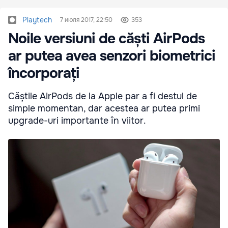
Playtech
7 июля 2017, 22:50
353
Noile versiuni de căști AirPods
ar putea avea senzori biometrici
încorporați
Căștile AirPods de la Apple par a fi destul de
simple momentan, dar acestea ar putea primi
upgrade-uri importante în viitor.